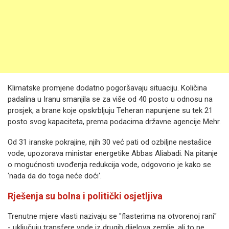
Klimatske promjene dodatno pogoršavaju situaciju. Količina
padalina u Iranu smanjila se za više od 40 posto u odnosu na
prosjek, a brane koje opskrbljuju Teheran napunjene su tek 21
posto svog kapaciteta, prema podacima državne agencije Mehr.
Od 31 iranske pokrajine, njih 30 već pati od ozbiljne nestašice
vode, upozorava ministar energetike Abbas Aliabadi. Na pitanje
o mogućnosti uvođenja redukcija vode, odgovorio je kako se
‘nada da do toga neće doći‘.
Rješenja su bolna i politički osjetljiva
Trenutne mjere vlasti nazivaju se "flasterima na otvorenoj rani"
- uključuju transfere vode iz drugih dijelova zemlje, ali to ne