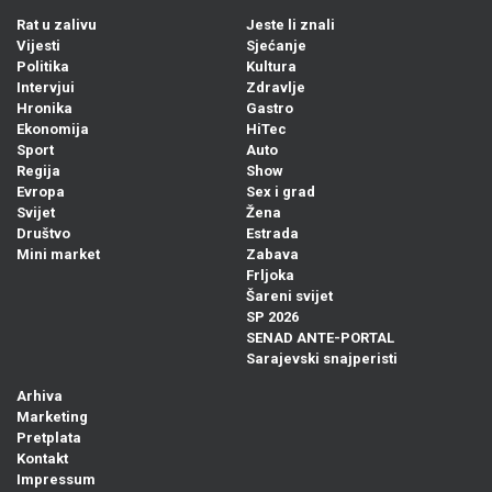
Rat u zalivu
Jeste li znali
Vijesti
Sjećanje
Politika
Kultura
Intervjui
Zdravlje
Hronika
Gastro
Ekonomija
HiTec
Sport
Auto
Regija
Show
Evropa
Sex i grad
Svijet
Žena
Društvo
Estrada
Mini market
Zabava
Frljoka
Šareni svijet
SP 2026
SENAD ANTE-PORTAL
Sarajevski snajperisti
Arhiva
Marketing
Pretplata
Kontakt
Impressum