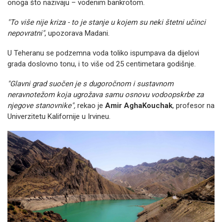
onoga što nazivaju – vodenim bankrotom.
"To više nije kriza - to je stanje u kojem su neki štetni učinci
nepovratni"
, upozorava Madani.
U Teheranu se podzemna voda toliko ispumpava da dijelovi
grada doslovno tonu, i to više od 25 centimetara godišnje.
"Glavni grad suočen je s dugoročnom i sustavnom
neravnotežom koja ugrožava samu osnovu vodoopskrbe za
njegove stanovnike",
rekao je
Amir AghaKouchak
, profesor na
Univerzitetu Kalifornije u Irvineu.