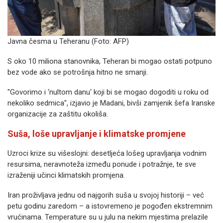
Javna česma u Teheranu (Foto: AFP)
S oko 10 miliona stanovnika, Teheran bi mogao ostati potpuno
bez vode ako se potrošnja hitno ne smanji.
"Govorimo i ‘nultom danu‘ koji bi se mogao dogoditi u roku od
nekoliko sedmica", izjavio je Madani, bivši zamjenik šefa Iranske
organizacije za zaštitu okoliša.
Suša, loše upravljanje i klimatske promjene
Uzroci krize su višeslojni: desetljeća lošeg upravljanja vodnim
resursima, neravnoteža između ponude i potražnje, te sve
izraženiji učinci klimatskih promjena.
Iran proživljava jednu od najgorih suša u svojoj historiji – već
petu godinu zaredom – a istovremeno je pogođen ekstremnim
vrućinama. Temperature su u julu na nekim mjestima prelazile