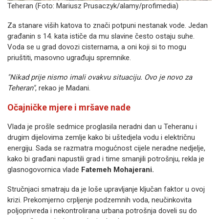
Teheran (Foto:
Mariusz Prusaczyk/alamy/profimedia)
Za stanare viših katova to znači potpuni nestanak vode. Jedan
građanin s 14. kata ističe da mu slavine često ostaju suhe.
Voda se u grad dovozi cisternama, a oni koji si to mogu
priuštiti, masovno ugrađuju spremnike.
"Nikad prije nismo imali ovakvu situaciju. Ovo je novo za
Teheran"
, rekao je Madani.
Očajničke mjere i mršave nade
Vlada je prošle sedmice proglasila neradni dan u Teheranu i
drugim dijelovima zemlje kako bi uštedjela vodu i električnu
energiju. Sada se razmatra mogućnost cijele neradne nedjelje,
kako bi građani napustili grad i time smanjili potrošnju, rekla je
glasnogovornica vlade
Fatemeh Mohajerani.
Stručnjaci smatraju da je loše upravljanje ključan faktor u ovoj
krizi. Prekomjerno crpljenje podzemnih voda, neučinkovita
poljoprivreda i nekontrolirana urbana potrošnja doveli su do