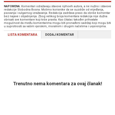
NAPOMENA
: Komentari odražavaju stavove njihovih autora, a ne nužno i stavove
redakcije Slobodna Bosna. Molimo korisnike da se suzdrže od vrijeđanja,
psovanja i vulgarnog izražavanja. Redakcija zadržava pravo da obriše komentar
bez najave i objašnjenja. Zbog velikog broja komentara redakcija nije dužna
obrisati sve komentare koji krše pravila. Kao čitalac također prihvatate
mogućnost da među komentarima mogu biti pronađeni sadržaji koji mogu biti
u suprotnosti sa vašim vjerskim, moralnim i drugim načelima i uvjerenjima.
LISTA KOMENTARA
DODAJ KOMENTAR
Trenutno nema komentara za ovaj članak!