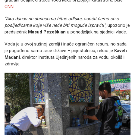
građani očajnički štede vodu kako bi izbjegli katastrofu, piše
CNN
.
"Ako danas ne donesemo hitne odluke, suočit ćemo se s
posljedicama koje više neće biti moguće ispraviti",
upozorio je
predsjednik
Masud Pezeškian
u ponedjeljak na sjednici vlade.
Voda je u ovoj sušnoj zemlji i inače ograničen resurs, no sada
je pogođeno samo srce države – prijestolnica, rekao je
Kaveh
Madani
, direktor Instituta Ujedinjenih naroda za vodu, okoliš i
zdravlje.