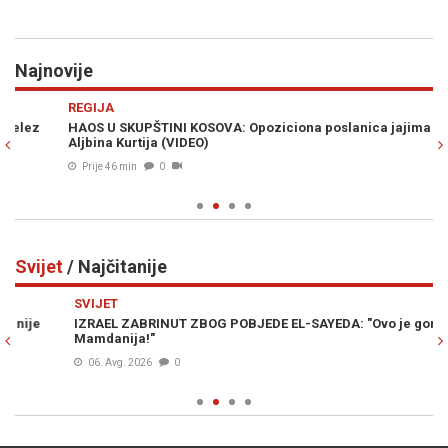
Najnovije
Previous
N
REGIJA
D
HAOS U SKUPŠTINI KOSOVA: Opoziciona poslanica jajima gađala
DE
Aljbina Kurtija (VIDEO)
"N
RT
Prije 46 min
0
Svijet
/ Najčitanije
Previous
N
SVIJET
SV
IZRAEL ZABRINUT ZBOG POBJEDE EL-SAYEDA: "Ovo je gore od
H
Mamdanija!"
„S
mi
06. Avg. 2026
0