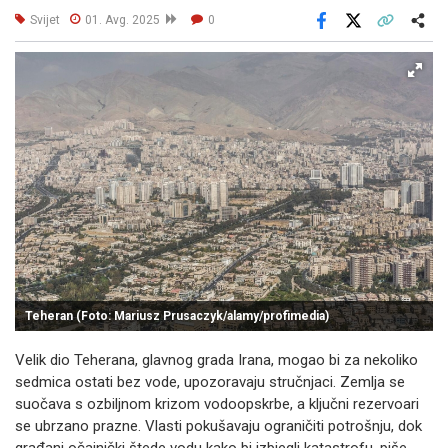
Svijet
01. Avg. 2025
0
Facebook
X
Kopiraj link
Više
Teheran (Foto: Mariusz Prusaczyk/alamy/profimedia)
Velik dio Teherana, glavnog grada Irana, mogao bi za nekoliko
sedmica ostati bez vode, upozoravaju stručnjaci. Zemlja se
suočava s ozbiljnom krizom vodoopskrbe, a ključni rezervoari
se ubrzano prazne. Vlasti pokušavaju ograničiti potrošnju, dok