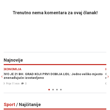
Trenutno nema komentara za ovaj članak!
Najnovije
Previous
N
HITEC
 mjesto
OVO NEMA NIKO NA SVIJETU: Kineski gigant obara sve rekorde
novim AI centrom
Prije 20 min
0
Sport
/ Najčitanije