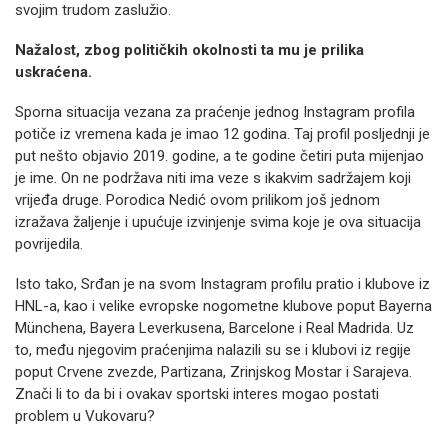
svojim trudom zaslužio.
Nažalost, zbog političkih okolnosti ta mu je prilika
uskraćena.
Sporna situacija vezana za praćenje jednog Instagram profila
potiče iz vremena kada je imao 12 godina. Taj profil posljednji je
put nešto objavio 2019. godine, a te godine četiri puta mijenjao
je ime. On ne podržava niti ima veze s ikakvim sadržajem koji
vrijeđa druge. Porodica Nedić ovom prilikom još jednom
izražava žaljenje i upućuje izvinjenje svima koje je ova situacija
povrijedila.
Isto tako, Srđan je na svom Instagram profilu pratio i klubove iz
HNL-a, kao i velike evropske nogometne klubove poput Bayerna
Münchena, Bayera Leverkusena, Barcelone i Real Madrida. Uz
to, među njegovim praćenjima nalazili su se i klubovi iz regije
poput Crvene zvezde, Partizana, Zrinjskog Mostar i Sarajeva.
Znači li to da bi i ovakav sportski interes mogao postati
problem u Vukovaru?