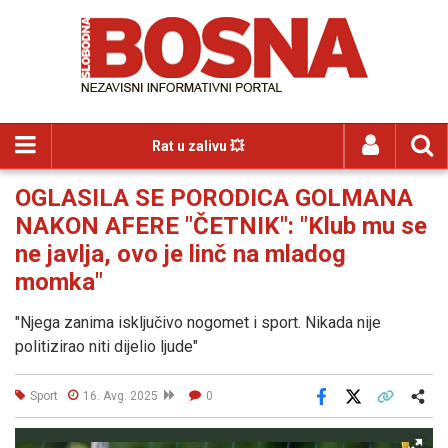
Rat u zalivu 💥
OGLASILA SE PORODICA GOLMANA
NAKON AFERE "ČETNIK": "Klub mu se
ne javlja, ovo je linč na mladog
momka"
"Njega zanima isključivo nogomet i sport. Nikada nije
politizirao niti dijelio ljude"
Sport
16. Avg. 2025
0
Facebook
X
Kopiraj link
Više