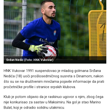
Srđan Nedić (Foto: HNK Vukovar)
HNK Vukovar 1991 suspendovao je mladog golmana Srđana
Nedića (18) uoči prošlosedmičnog susreta s Dinamom, nakon
što su se na društvenim mrežama pojavile informacije da prati
pročetničke profile i stranice srpskih klubova.
Klub je potom objavio da je raskinuo ugovor s njim, zbog čega
nije konkurisao za sastav u Maksimiru. Na gol je stao Marino
Bulat, koji je odradio solidnu utakmicu.