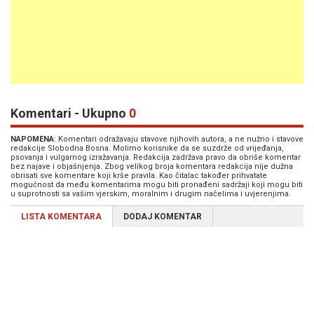
Komentari - Ukupno
0
NAPOMENA
: Komentari odražavaju stavove njihovih autora, a ne nužno i stavove
redakcije Slobodna Bosna. Molimo korisnike da se suzdrže od vrijeđanja,
psovanja i vulgarnog izražavanja. Redakcija zadržava pravo da obriše komentar
bez najave i objašnjenja. Zbog velikog broja komentara redakcija nije dužna
obrisati sve komentare koji krše pravila. Kao čitalac također prihvatate
mogućnost da među komentarima mogu biti pronađeni sadržaji koji mogu biti
u suprotnosti sa vašim vjerskim, moralnim i drugim načelima i uvjerenjima.
LISTA KOMENTARA
DODAJ KOMENTAR