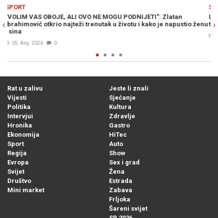
Previous
N
SPORT
LIVNJAK PRELOMIO: Otkriveno gdje Zlato Dalić nastavlja
stio ženu
trenersku karijeru...
06. Avg. 2026
0
Rat u zalivu
Jeste li znali
Vijesti
Sjećanje
Politika
Kultura
Intervjui
Zdravlje
Hronika
Gastro
Ekonomija
HiTec
Sport
Auto
Regija
Show
Evropa
Sex i grad
Svijet
Žena
Društvo
Estrada
Mini market
Zabava
Frljoka
Šareni svijet
SP 2026