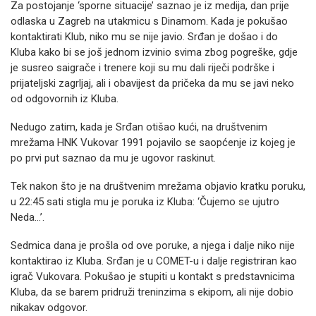
Za postojanje ‘sporne situacije’ saznao je iz medija, dan prije
odlaska u Zagreb na utakmicu s Dinamom. Kada je pokušao
kontaktirati Klub, niko mu se nije javio. Srđan je došao i do
Kluba kako bi se još jednom izvinio svima zbog pogreške, gdje
je susreo saigrače i trenere koji su mu dali riječi podrške i
prijateljski zagrljaj, ali i obavijest da pričeka da mu se javi neko
od odgovornih iz Kluba.
Nedugo zatim, kada je Srđan otišao kući, na društvenim
mrežama HNK Vukovar 1991 pojavilo se saopćenje iz kojeg je
po prvi put saznao da mu je ugovor raskinut.
Tek nakon što je na društvenim mrežama objavio kratku poruku,
u 22:45 sati stigla mu je poruka iz Kluba: ‘Čujemo se ujutro
Neda…’.
Sedmica dana je prošla od ove poruke, a njega i dalje niko nije
kontaktirao iz Kluba. Srđan je u COMET-u i dalje registriran kao
igrač Vukovara. Pokušao je stupiti u kontakt s predstavnicima
Kluba, da se barem pridruži treninzima s ekipom, ali nije dobio
nikakav odgovor.