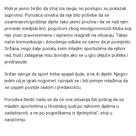
Klub je javno tvrdio da stoji iza njega, no postupci su pokazali
suprotno. Porodica smatra da nije bilo potrebe da se
osamnaestogodišnje dijete tako javno proziva i da se nad njim
provede medijski linč, pogotovo zbog neodgovornosti Kluba koji
nije znao pravovremeno i ispravno reagirati na situaciju. Takav
način komunikacije i donošenja odluka ne samo da je povrijedio
Srđana, nego šalje poruku svim mladim sportistima da njihov
rad, trud i zalaganje nisu dovoljni ako se u igru uključe politika i
predrasude.
Srđan vjeruje da sport treba spajati ljude, a ne ih dijeliti. Njegov
jedini cilj je igrati nogomet, razvijati se i biti primjer mlađima da
se uspjeh postiže radom i predanošću.
Porodica Nedić nada se da će ova situacija biti poticaj da se
mladim sportistima u Hrvatskoj sudi po njihovim djelima u
sadašnjosti, a ne po pogreškama iz djetinjstva”, stoji u
saopćenju.