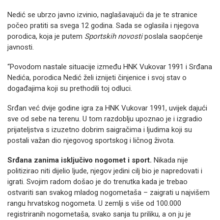
Nedić se ubrzo javno izvinio, naglašavajući da je te stranice
počeo pratiti sa svega 12 godina. Sada se oglasila i njegova
porodica, koja je putem
Sportskih novosti
poslala saopćenje
javnosti.
“Povodom nastale situacije između HNK Vukovar 1991 i Srđana
Nedića, porodica Nedić želi iznijeti činjenice i svoj stav o
događajima koji su prethodili toj odluci.
Srđan već dvije godine igra za HNK Vukovar 1991, uvijek dajući
sve od sebe na terenu. U tom razdoblju upoznao je i izgradio
prijateljstva s izuzetno dobrim saigračima i ljudima koji su
postali važan dio njegovog sportskog i ličnog života.
Srđana zanima isključivo nogomet i sport.
Nikada nije
politizirao niti dijelio ljude, njegov jedini cilj bio je napredovati i
igrati. Svojim radom došao je do trenutka kada je trebao
ostvariti san svakog mladog nogometaša – zaigrati u najvišem
rangu hrvatskog nogometa. U zemlji s više od 100.000
registriranih nogometaša, svako sanja tu priliku, a on ju je