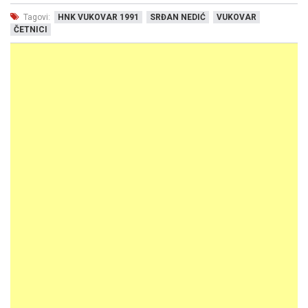
Tagovi:
HNK VUKOVAR 1991
SRĐAN NEDIĆ
VUKOVAR
ČETNICI