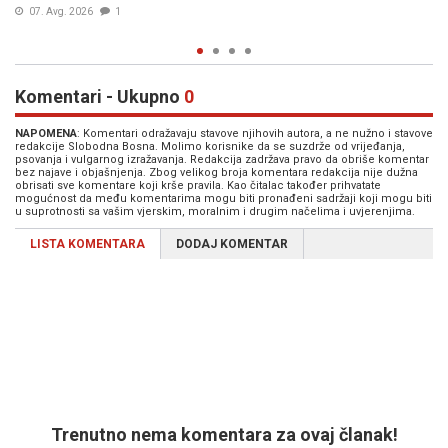
05. Avg. 2026
1
Komentari - Ukupno
0
NAPOMENA
: Komentari odražavaju stavove njihovih autora, a ne nužno i stavove
redakcije Slobodna Bosna. Molimo korisnike da se suzdrže od vrijeđanja,
psovanja i vulgarnog izražavanja. Redakcija zadržava pravo da obriše komentar
bez najave i objašnjenja. Zbog velikog broja komentara redakcija nije dužna
obrisati sve komentare koji krše pravila. Kao čitalac također prihvatate
mogućnost da među komentarima mogu biti pronađeni sadržaji koji mogu biti
u suprotnosti sa vašim vjerskim, moralnim i drugim načelima i uvjerenjima.
LISTA KOMENTARA
DODAJ KOMENTAR
Trenutno nema komentara za ovaj članak!