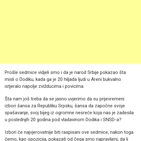
Prošle sedmice vidjeli smo i da je narod Srbije pokazao šta
misli o Dodiku, kada ga je 20 hiljada ljudi u Areni bukvalno
istjeralo napolje zvižducima i povicima.
Šta nam još treba da se jasno uvjerimo da su prijevremeni
izbori šansa za Republiku Srpsku, šansa da započne svoje
spašavanje, svoj bijeg iz ogromne nesreće koja nas je zadesila
u poslednjih 20 godina pod vladavinom Dodika i SNSD-a?
Izbori će najvjerovatnije biti raspisani ove sedmice, nakon toga
ćemo, kao opozicija, pokazati od čega smo napravljeni, da li