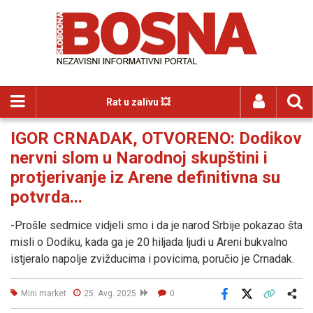
Rat u zalivu 💥
IGOR CRNADAK, OTVORENO: Dodikov
nervni slom u Narodnoj skupštini i
protjerivanje iz Arene definitivna su
potvrda...
-Prošle sedmice vidjeli smo i da je narod Srbije pokazao šta
misli o Dodiku, kada ga je 20 hiljada ljudi u Areni bukvalno
istjeralo napolje zvižducima i povicima, poručio je Crnadak.
Mini market
25. Avg. 2025
0
Facebook
X
Kopiraj link
Više