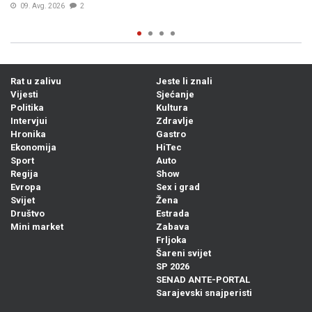
08. Avg. 2026
2
Rat u zalivu
Jeste li znali
Vijesti
Sjećanje
Politika
Kultura
Intervjui
Zdravlje
Hronika
Gastro
Ekonomija
HiTec
Sport
Auto
Regija
Show
Evropa
Sex i grad
Svijet
Žena
Društvo
Estrada
Mini market
Zabava
Frljoka
Šareni svijet
SP 2026
SENAD ANTE-PORTAL
Sarajevski snajperisti