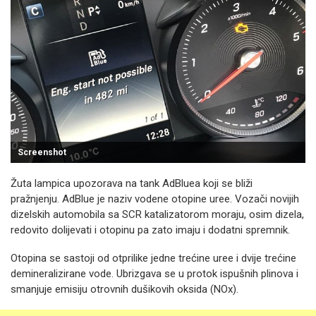
Screenshot
Žuta lampica upozorava na tank AdBluea koji se bliži
pražnjenju. AdBlue je naziv vodene otopine uree. Vozači novijih
dizelskih automobila sa SCR katalizatorom moraju, osim dizela,
redovito dolijevati i otopinu pa zato imaju i dodatni spremnik.
Otopina se sastoji od otprilike jedne trećine uree i dvije trećine
demineralizirane vode. Ubrizgava se u protok ispušnih plinova i
smanjuje emisiju otrovnih dušikovih oksida (NOx).