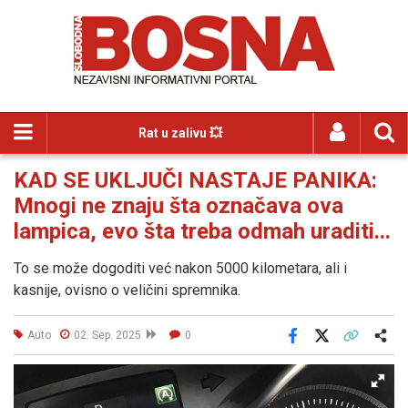
Rat u zalivu 💥
KAD SE UKLJUČI NASTAJE PANIKA:
Mnogi ne znaju šta označava ova
lampica, evo šta treba odmah uraditi...
To se može dogoditi već nakon 5000 kilometara, ali i
kasnije, ovisno o veličini spremnika.
Auto
02. Sep. 2025
0
Facebook
X
Kopiraj link
Više