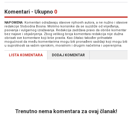
Komentari - Ukupno
0
NAPOMENA
: Komentari odražavaju stavove njihovih autora, a ne nužno i stavove
redakcije Slobodna Bosna. Molimo korisnike da se suzdrže od vrijeđanja,
psovanja i vulgarnog izražavanja. Redakcija zadržava pravo da obriše komentar
bez najave i objašnjenja. Zbog velikog broja komentara redakcija nije dužna
obrisati sve komentare koji krše pravila. Kao čitalac također prihvatate
mogućnost da među komentarima mogu biti pronađeni sadržaji koji mogu biti
u suprotnosti sa vašim vjerskim, moralnim i drugim načelima i uvjerenjima.
LISTA KOMENTARA
DODAJ KOMENTAR
Trenutno nema komentara za ovaj članak!