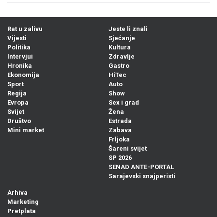
Rat u zalivu
Jeste li znali
Vijesti
Sjećanje
Politika
Kultura
Intervjui
Zdravlje
Hronika
Gastro
Ekonomija
HiTec
Sport
Auto
Regija
Show
Evropa
Sex i grad
Svijet
Žena
Društvo
Estrada
Mini market
Zabava
Frljoka
Šareni svijet
SP 2026
SENAD ANTE-PORTAL
Sarajevski snajperisti
Arhiva
Marketing
Pretplata