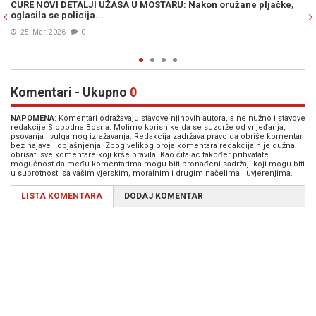
U: Nakon oružane pljačke,
DIVLJI ZAPAD DANAŠNJICE: Pljačkaši glum
eksere i eksploziv i blokirali saobraćaj, 
(VIDEO)
10. Feb. 2026
0
Komentari - Ukupno
0
NAPOMENA
: Komentari odražavaju stavove njihovih autora, a ne nužno i stavove
redakcije Slobodna Bosna. Molimo korisnike da se suzdrže od vrijeđanja,
psovanja i vulgarnog izražavanja. Redakcija zadržava pravo da obriše komentar
bez najave i objašnjenja. Zbog velikog broja komentara redakcija nije dužna
obrisati sve komentare koji krše pravila. Kao čitalac također prihvatate
mogućnost da među komentarima mogu biti pronađeni sadržaji koji mogu biti
u suprotnosti sa vašim vjerskim, moralnim i drugim načelima i uvjerenjima.
LISTA KOMENTARA
DODAJ KOMENTAR