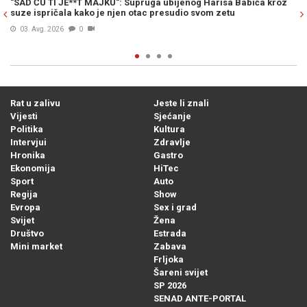
ruga ubijenog Harisa Babića kroz
OVO JE HARIS BABIĆ: Mladić kojeg 
tac presudio svom zetu
općini Stari Grad ubio punac
03. Avg. 2026
0
Rat u zalivu
Jeste li znali
Vijesti
Sjećanje
Politika
Kultura
Intervjui
Zdravlje
Hronika
Gastro
Ekonomija
HiTec
Sport
Auto
Regija
Show
Evropa
Sex i grad
Svijet
Žena
Društvo
Estrada
Mini market
Zabava
Frljoka
Šareni svijet
SP 2026
SENAD ANTE-PORTAL