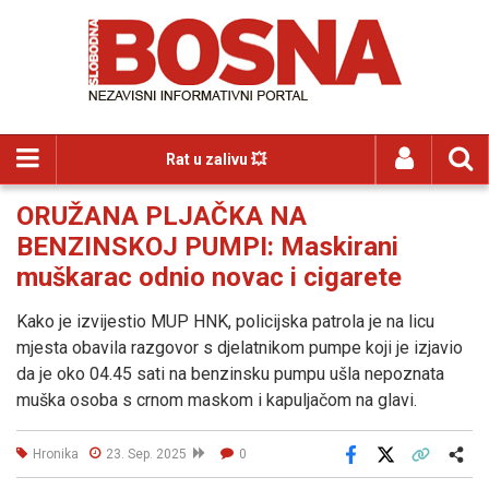
Rat u zalivu 💥
ORUŽANA PLJAČKA NA
BENZINSKOJ PUMPI: Maskirani
muškarac odnio novac i cigarete
Kako je izvijestio MUP HNK, policijska patrola je na licu
mjesta obavila razgovor s djelatnikom pumpe koji je izjavio
da je oko 04.45 sati na benzinsku pumpu ušla nepoznata
muška osoba s crnom maskom i kapuljačom na glavi.
Hronika
23. Sep. 2025
0
Facebook
X
Kopiraj link
Više