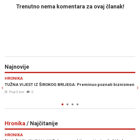
Trenutno nema komentara za ovaj članak!
Najnovije
Previous
N
VIJESTI
GA: Preminuo poznati biznismen
ISTINA KONAČNO IZLAZI NA VIDJELO: O
će ko je i koliko godina unazad krao 
Prije 13 min
0
Hronika
/ Najčitanije
Previous
N
HRONIKA