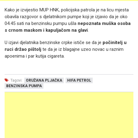
Kako je izvijestio MUP HNK, policijska patrola je na licu mjesta
obavila razgovor s djelatnikom pumpe koji je izjavio da je oko
04.45 sati na benzinsku pumpu ušla
nepoznata muška osoba
s crnom maskom i kapuljačom na glavi
.
U izjavi djelatnika benzinske crpke ističe se da je
počinitelj u
ruci držao pištolj
te da je iz blagajne uzeo novac u raznim
apoenima i par kutija cigareta.
Tagovi:
ORUŽANA PLJAČKA
HIFA PETROL
BENZINSKA PUMPA