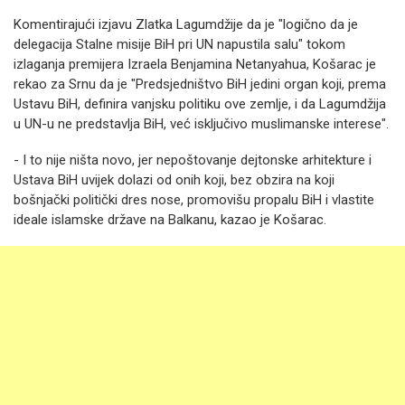
Komentirajući izjavu Zlatka Lagumdžije da je "logično da je
delegacija Stalne misije BiH pri UN napustila salu" tokom
izlaganja premijera Izraela Benjamina Netanyahua, Košarac je
rekao za Srnu da je "Predsjedništvo BiH jedini organ koji, prema
Ustavu BiH, definira vanjsku politiku ove zemlje, i da Lagumdžija
u UN-u ne predstavlja BiH, već isključivo muslimanske interese".
- I to nije ništa novo, jer nepoštovanje dejtonske arhitekture i
Ustava BiH uvijek dolazi od onih koji, bez obzira na koji
bošnjački politički dres nose, promovišu propalu BiH i vlastite
ideale islamske države na Balkanu, kazao je Košarac.