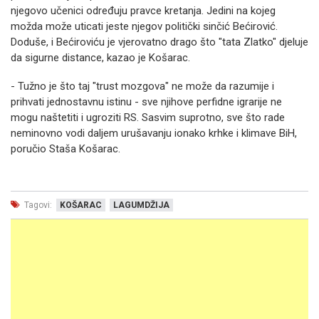
njegovo učenici određuju pravce kretanja. Јedini na kojeg
možda može uticati jeste njegov politički sinčić Bećirović.
Doduše, i Bećiroviću je vjerovatno drago što "tata Zlatko" djeluje
da sigurne distance, kazao je Košarac.
- Tužno je što taj "trust mozgova" ne može da razumije i
prihvati jednostavnu istinu - sve njihove perfidne igrarije ne
mogu naštetiti i ugroziti RS. Sasvim suprotno, sve što rade
neminovno vodi daljem urušavanju ionako krhke i klimave BiH,
poručio Staša Košarac.
Tagovi:
KOŠARAC
LAGUMDŽIJA