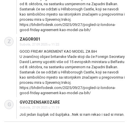
od 8. oktobra, na sastanku usmjerenom na Zapadni Balkan.
Sastanak će se održati u Hillsborough Castle, koji se navodi
kao simbolično mjesto sa istorijskim značajem u pregovorima i
procesu mira u Sjevernoj Irskoj.
https://bhdinfodesk.com/2025/09/27/pogled-iz-londona-
good-friday-agreement-kao-model-za-bih/
ZAGOR001
Z
Subota, 27.09.2025 u 11:22
GOOD FRIDAY AGREMENT KAO MODEL ZA BiH
U zvaničnoj objavi britanske Vlade stoji da će Foreign Secretary
David Lammy ugostiti više od 15 evropskih ministara u Belfastu
od 8. oktobra, na sastanku usmjerenom na Zapadni Balkan.
Sastanak će se održati u Hillsborough Castle, koji se navodi
kao simbolično mjesto sa istorijskim značajem u pregovorima i
procesu mira u Sjevernoj Irskoj.
https://bhdinfodesk.com/2025/09/27/pogled-iz-londona-
good-friday-agreement-kao-model-za-bih/
GVOZDENSAKOZARE
G
Subota, 27.09.2025 u 11:19
Još jedan šupljak od šupljaka...Nek si nam rekao i sad si miran.