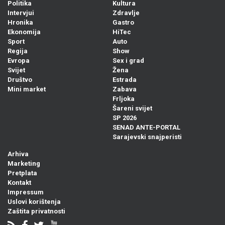
Politika
Kultura
Intervjui
Zdravlje
Hronika
Gastro
Ekonomija
HiTec
Sport
Auto
Regija
Show
Evropa
Sex i grad
Svijet
Žena
Društvo
Estrada
Mini market
Zabava
Frljoka
Šareni svijet
SP 2026
SENAD ANTE-PORTAL
Sarajevski snajperisti
Arhiva
Marketing
Pretplata
Kontakt
Impressum
Uslovi korištenja
Zaštita privatnosti