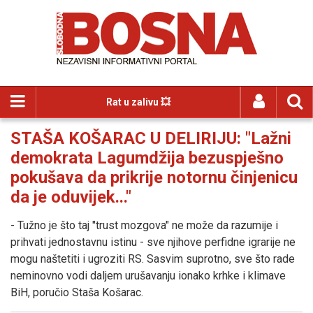
Rat u zalivu 💥
STAŠA KOŠARAC U DELIRIJU: "Lažni
demokrata Lagumdžija bezuspješno
pokušava da prikrije notornu činjenicu
da je oduvijek..."
- Tužno je što taj "trust mozgova" ne može da razumije i
prihvati jednostavnu istinu - sve njihove perfidne igrarije ne
mogu naštetiti i ugroziti RS. Sasvim suprotno, sve što rade
neminovno vodi daljem urušavanju ionako krhke i klimave
BiH, poručio Staša Košarac.