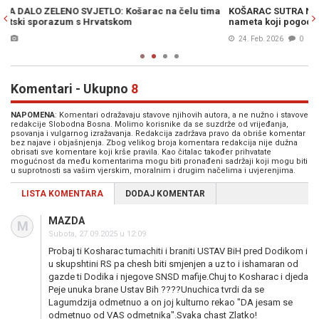
a
KOŠARAC SUTRA NA POPRAVNOM: Drugi pokušaj uvođenja
S
nameta koji pogoduju tajkunu SNSD-a
v
24. Feb. 2026
0
Komentari - Ukupno
8
NAPOMENA
: Komentari odražavaju stavove njihovih autora, a ne nužno i stavove
redakcije Slobodna Bosna. Molimo korisnike da se suzdrže od vrijeđanja,
psovanja i vulgarnog izražavanja. Redakcija zadržava pravo da obriše komentar
bez najave i objašnjenja. Zbog velikog broja komentara redakcija nije dužna
obrisati sve komentare koji krše pravila. Kao čitalac također prihvatate
mogućnost da među komentarima mogu biti pronađeni sadržaji koji mogu biti
u suprotnosti sa vašim vjerskim, moralnim i drugim načelima i uvjerenjima.
LISTA KOMENTARA
DODAJ KOMENTAR
MAZDA
M
Subota, 27.09.2025 u 12:09
Probaj ti Kosharac tumachiti i braniti USTAV BiH pred Dodikom i
u skupshtini RS pa chesh biti smjenjen a uz to i ishamaran od
gazde ti Dodika i njegove SNSD mafije.Chuj to Kosharac i djeda
Peje unuka brane Ustav Bih ????Unuchica tvrdi da se
Lagumdzija odmetnuo a on joj kulturno rekao "DA jesam se
odmetnuo od VAS odmetnika".Svaka chast Zlatko!