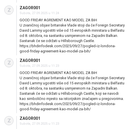
ZAGOR001
Z
Subota, 27.09.2025 u 11:24
GOOD FRIDAY AGREMENT KAO MODEL ZA BiH
U zvaničnoj objavi britanske Vlade stoji da će Foreign Secretary
David Lammy ugostiti više od 15 evropskih ministara u Belfastu
od 8. oktobra, na sastanku usmjerenom na Zapadni Balkan.
Sastanak će se održati u Hillsborough Castle.
https://bhdinfodesk.com/2025/09/27/pogled-iz-londona-
good-friday-agreement-kao-model-za-bih/
ZAGOR001
Z
Subota, 27.09.2025 u 11:23
GOOD FRIDAY AGREMENT KAO MODEL ZA BiH
U zvaničnoj objavi britanske Vlade stoji da će Foreign Secretary
David Lammy ugostiti više od 15 evropskih ministara u Belfastu
od 8. oktobra, na sastanku usmjerenom na Zapadni Balkan.
Sastanak će se održati u Hillsborough Castle, koji se navodi
kao simbolično mjesto sa istorijskim značajem u pregovorima.
https://bhdinfodesk.com/2025/09/27/pogled-iz-londona-
good-friday-agreement-kao-model-za-bih/
ZAGOR001
Z
Subota, 27.09.2025 u 11:23