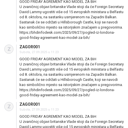
GOOD FRIDAY AGREMENT KAO MODEL ZA BiH
U zvaničnoj objavi britanske Vlade stoji da će Foreign Secretary
David Lammy ugostiti više od 15 evropskih ministara u Belfastu
od 8. oktobra, na sastanku usmjerenom na Zapadni Balkan.
Sastanak će se održati u Hillsborough Castle, koji se navodi
kao simbolično mjesto sa istorijskim značajem u pregovorima.
https://bhdinfodesk.com/2025/09/27/pogled-iz-londona-
good-friday-agreement-kao-model-za-bih/
ZAGOR001
Z
Subota, 27.09.2025 u 11:23
GOOD FRIDAY AGREMENT KAO MODEL ZA BiH
U zvaničnoj objavi britanske Vlade stoji da će Foreign Secretary
David Lammy ugostiti više od 15 evropskih ministara u Belfastu
od 8. oktobra, na sastanku usmjerenom na Zapadni Balkan.
Sastanak će se održati u Hillsborough Castle, koji se navodi
kao simbolično mjesto sa istorijskim značajem u pregovorima.
https://bhdinfodesk.com/2025/09/27/pogled-iz-londona-
good-friday-agreement-kao-model-za-bih/
ZAGOR001
Z
Subota, 27.09.2025 u 11:23
GOOD FRIDAY AGREMENT KAO MODEL ZA BiH
U zvaničnoj objavi britanske Vlade stoji da će Foreign Secretary
David Lammy ugostiti više od 15 evropskih ministara u Belfastu