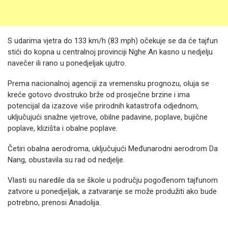
S udarima vjetra do 133 km/h (83 mph) očekuje se da će tajfun
stići do kopna u centralnoj provinciji Nghe An kasno u nedjelju
navečer ili rano u ponedjeljak ujutro.
Prema nacionalnoj agenciji za vremensku prognozu, oluja se
kreće gotovo dvostruko brže od prosječne brzine i ima
potencijal da izazove više prirodnih katastrofa odjednom,
uključujući snažne vjetrove, obilne padavine, poplave, bujične
poplave, klizišta i obalne poplave.
Četiri obalna aerodroma, uključujući Međunarodni aerodrom Da
Nang, obustavila su rad od nedjelje.
Vlasti su naredile da se škole u području pogođenom tajfunom
zatvore u ponedjeljak, a zatvaranje se može produžiti ako bude
potrebno, prenosi Anadolija.