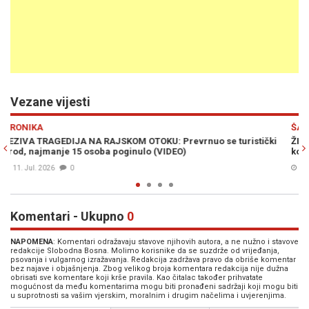
Vezane vijesti
Previous
N
ŠARENI SVIJET
istički
ŽIVOT IZ SNOVA ZA 350 EURA: Britanka otkrila "raj" u kojem 
košta 1 euro, a luksuzni stanovi su jeftiniji od sobica u Evrop
09. Maj 2026
0
Komentari - Ukupno
0
NAPOMENA
: Komentari odražavaju stavove njihovih autora, a ne nužno i stavove
redakcije Slobodna Bosna. Molimo korisnike da se suzdrže od vrijeđanja,
psovanja i vulgarnog izražavanja. Redakcija zadržava pravo da obriše komentar
bez najave i objašnjenja. Zbog velikog broja komentara redakcija nije dužna
obrisati sve komentare koji krše pravila. Kao čitalac također prihvatate
mogućnost da među komentarima mogu biti pronađeni sadržaji koji mogu biti
u suprotnosti sa vašim vjerskim, moralnim i drugim načelima i uvjerenjima.