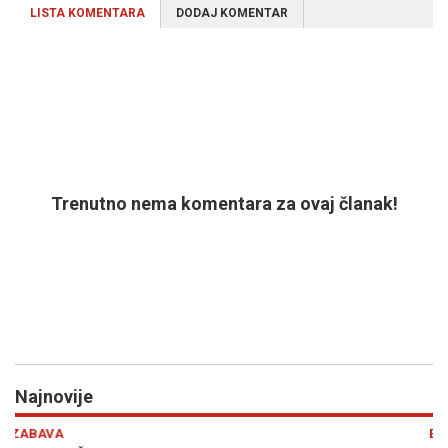
LISTA KOMENTARA
DODAJ KOMENTAR
Trenutno nema komentara za ovaj članak!
Najnovije
Previous
N
EKONOMIJA