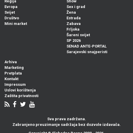
Regija
Show
Evropa
Sex i grad
Svijet
Žena
Društvo
Estrada
Mini market
Zabava
Frljoka
Šareni svijet
SP 2026
SENAD ANTE-PORTAL
Sarajevski snajperisti
Arhiva
Marketing
Pretplata
Kontakt
Impressum
Uslovi korištenja
Zaštita privatnosti
Sva prava zadržana.
Zabranjeno preuzimanje sadržaja bez dozvole izdavača.