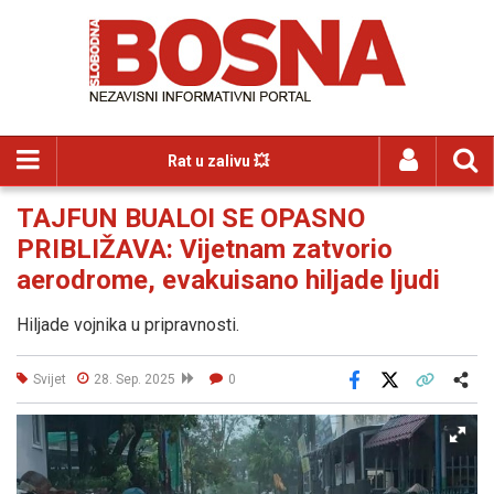
Rat u zalivu 💥
TAJFUN BUALOI SE OPASNO
PRIBLIŽAVA: Vijetnam zatvorio
aerodrome, evakuisano hiljade ljudi
Hiljade vojnika u pripravnosti.
Svijet
28. Sep. 2025
0
Facebook
X
Kopiraj link
Više