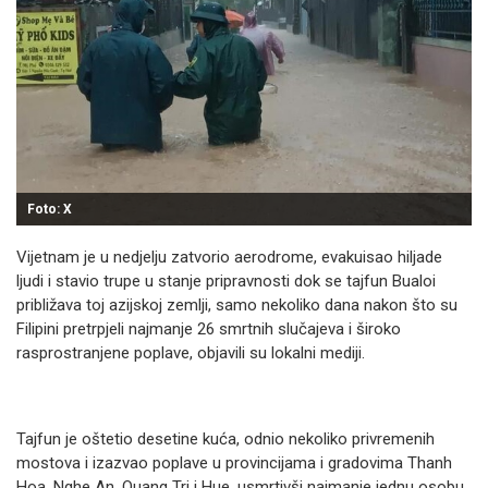
Foto: X
Vijetnam je u nedjelju zatvorio aerodrome, evakuisao hiljade
ljudi i stavio trupe u stanje pripravnosti dok se tajfun Bualoi
približava toj azijskoj zemlji, samo nekoliko dana nakon što su
Filipini pretrpjeli najmanje 26 smrtnih slučajeva i široko
rasprostranjene poplave, objavili su lokalni mediji.
Tajfun je oštetio desetine kuća, odnio nekoliko privremenih
mostova i izazvao poplave u provincijama i gradovima Thanh
Hoa, Nghe An, Quang Tri i Hue, usmrtivši najmanje jednu osobu