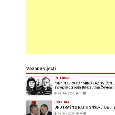
Vezane vijesti
INTERVJUI
"SB" INTERVJU / MIRO LAZOVIĆ: "HDZ
evropskog puta BiH; šutnja Čovića i 
02. Feb. 2026
1
POLITIKA
UNUTRAŠNJI RAT U SNSD-u: Da li je 
31. Jan. 2026
0