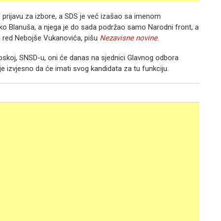
 je prijavu za izbore, a SDS je već izašao sa imenom
nko Blanuša, a njega je do sada podržao samo Narodni front, a
 i red Nebojše Vukanovića, pišu
Nezavisne novine
.
i Srpskoj, SNSD-u, oni će danas na sjednici Glavnog odbora
e izvjesno da će imati svog kandidata za tu funkciju.