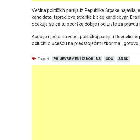
Većina političkih partija iz Republike Srpske najavila
kandidata. Ispred ove stranke bit će kandidovan Bra
očekuje se da tu podršku dobije i od Liste za pravdu
Kada je riječ o najvećoj političkoj partiji u Republic
odlučiti o učešću na predstojećim izborima i gotovo j
Tagovi:
PRIJEVREMENI IZBORI RS
SDS
SNSD