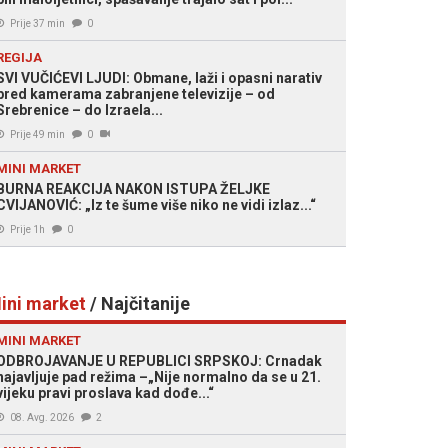
Prije 37 min
0
REGIJA
SVI VUČIĆEVI LJUDI: Obmane, laži i opasni narativ
pred kamerama zabranjene televizije – od
Srebrenice – do Izraela...
Prije 49 min
0
MINI MARKET
BURNA REAKCIJA NAKON ISTUPA ŽELJKE
CVIJANOVIĆ: „Iz te šume više niko ne vidi izlaz...“
Prije 1h
0
ini market
/ Najčitanije
MINI MARKET
ODBROJAVANJE U REPUBLICI SRPSKOJ: Crnadak
najavljuje pad režima –„Nije normalno da se u 21.
vijeku pravi proslava kad dođe...“
08. Avg. 2026
2