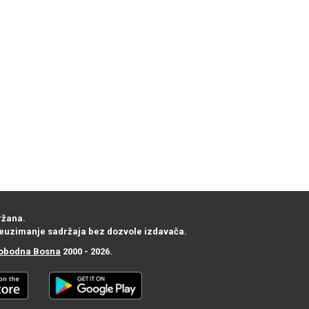
ržana.
euzimanje sadržaja bez dozvole izdavača.
obodna Bosna
2000 - 2026.