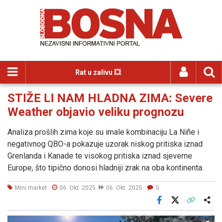
Rat u zalivu 💥
STIŽE LI NAM HLADNA ZIMA: Severe
Weather objavio veliku prognozu
Analiza prošlih zima koje su imale kombinaciju La Niñe i
negativnog QBO-a pokazuje uzorak niskog pritiska iznad
Grenlanda i Kanade te visokog pritiska iznad sjeverne
Europe, što tipično donosi hladniji zrak na oba kontinenta.
Mini market
06. Okt. 2025
06. Okt. 2025
0
Facebook
X
Kopiraj link
Više