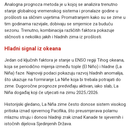
Analogna prognoza metoda je u kojoj se analizira trenutno
stanje globalnog vremenskog sistema i pronalaze godine u
prošlosti sa sličnim uvjetima. Promatranjem kako su se zime u
tim godinama razvijale, dobivaju se smjernice za buduću
sezonu. Trenutno, kombinacija različitih faktora pokazuje
sličnosti s nekoliko jakih i hladnih zima iz prošlosti.
Hladni signal iz okeana
Jedan od ključnih faktora je stanje u ENSO regiji Tihog okeana,
koja se periodično mijenja između tople (El Niño) i hladne (La
Niña) faze. Najnoviji podaci pokazuju razvoj hladnih anomalija,
što ukazuje na formiranje La Niñe koja bi trebala potrajati do
zime. Dugoročne prognoze predviđaju aktivan, iako slab, La
Niña događaj koji će utjecati na zimu 2025./2026.
Historijski gledano, La Niña zime često donose sistem visokog
pritiska iznad sjevernog Pacifika, što preusmjerava polarnu
mlaznu struju i donosi hladniji zrak iznad Kanade te sjevernih i
istočnih dijelova Sjedinjenih Država.