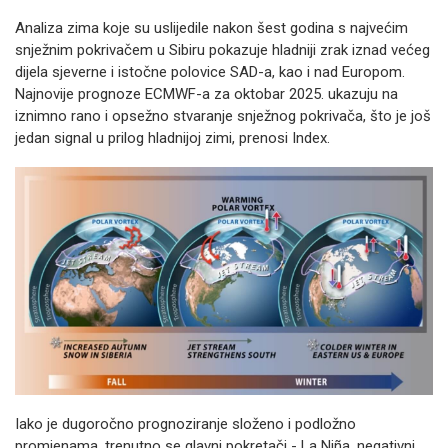
Analiza zima koje su uslijedile nakon šest godina s najvećim
snježnim pokrivačem u Sibiru pokazuje hladniji zrak iznad većeg
dijela sjeverne i istočne polovice SAD-a, kao i nad Europom.
Najnovije prognoze ECMWF-a za oktobar 2025. ukazuju na
iznimno rano i opsežno stvaranje snježnog pokrivača, što je još
jedan signal u prilog hladnijoj zimi, prenosi Index.
Iako je dugoročno prognoziranje složeno i podložno
promjenama, trenutno se glavni pokretači - La Niña, negativni