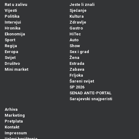
Rat u zalivu
Jeste li znali
Vijesti
Sjećanje
Politika
Kultura
Intervjui
Zdravlje
Hronika
Gastro
Ekonomija
HiTec
Sport
Auto
Regija
Show
Evropa
Sex i grad
Svijet
Žena
Društvo
Estrada
Mini market
Zabava
Frljoka
Šareni svijet
SP 2026
SENAD ANTE-PORTAL
Sarajevski snajperisti
Arhiva
Marketing
Pretplata
Kontakt
Impressum
Uslovi korištenja