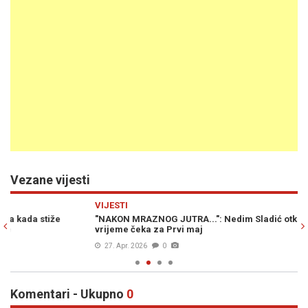
Vezane vijesti
Previous
N
VIJESTI
VI
"NAKON MRAZNOG JUTRA...": Nedim Sladić otkriva kakvo nas
B
vrijeme čeka za Prvi maj
oč
27. Apr. 2026
0
Komentari - Ukupno
0