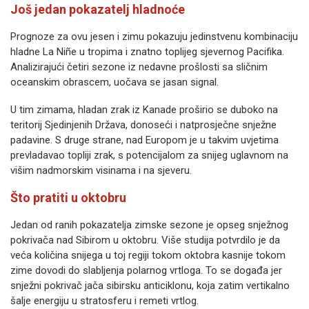
Još jedan pokazatelj hladnoće
Prognoze za ovu jesen i zimu pokazuju jedinstvenu kombinaciju
hladne La Niñe u tropima i znatno toplijeg sjevernog Pacifika.
Analizirajući četiri sezone iz nedavne prošlosti sa sličnim
oceanskim obrascem, uočava se jasan signal.
U tim zimama, hladan zrak iz Kanade proširio se duboko na
teritorij Sjedinjenih Država, donoseći i natprosječne snježne
padavine. S druge strane, nad Europom je u takvim uvjetima
prevladavao topliji zrak, s potencijalom za snijeg uglavnom na
višim nadmorskim visinama i na sjeveru.
Što pratiti u oktobru
Jedan od ranih pokazatelja zimske sezone je opseg snježnog
pokrivača nad Sibirom u oktobru. Više studija potvrdilo je da
veća količina snijega u toj regiji tokom oktobra kasnije tokom
zime dovodi do slabljenja polarnog vrtloga. To se događa jer
snježni pokrivač jača sibirsku anticiklonu, koja zatim vertikalno
šalje energiju u stratosferu i remeti vrtlog.