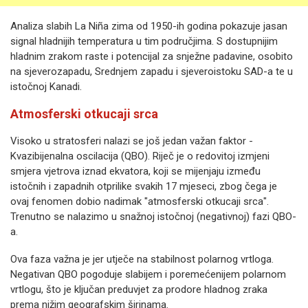
Analiza slabih La Niña zima od 1950-ih godina pokazuje jasan
signal hladnijih temperatura u tim područjima. S dostupnijim
hladnim zrakom raste i potencijal za snježne padavine, osobito
na sjeverozapadu, Srednjem zapadu i sjeveroistoku SAD-a te u
istočnoj Kanadi.
Atmosferski otkucaji srca
Visoko u stratosferi nalazi se još jedan važan faktor -
Kvazibijenalna oscilacija (QBO). Riječ je o redovitoj izmjeni
smjera vjetrova iznad ekvatora, koji se mijenjaju između
istočnih i zapadnih otprilike svakih 17 mjeseci, zbog čega je
ovaj fenomen dobio nadimak "atmosferski otkucaji srca".
Trenutno se nalazimo u snažnoj istočnoj (negativnoj) fazi QBO-
a.
Ova faza važna je jer utječe na stabilnost polarnog vrtloga.
Negativan QBO pogoduje slabijem i poremećenijem polarnom
vrtlogu, što je ključan preduvjet za prodore hladnog zraka
prema nižim geografskim širinama.