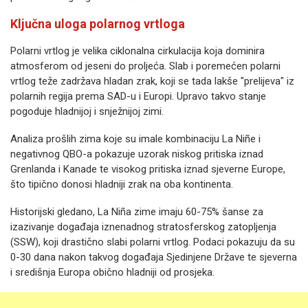
Ključna uloga polarnog vrtloga
Polarni vrtlog je velika ciklonalna cirkulacija koja dominira
atmosferom od jeseni do proljeća. Slab i poremećen polarni
vrtlog teže zadržava hladan zrak, koji se tada lakše "prelijeva" iz
polarnih regija prema SAD-u i Europi. Upravo takvo stanje
pogoduje hladnijoj i snježnijoj zimi.
Analiza prošlih zima koje su imale kombinaciju La Niñe i
negativnog QBO-a pokazuje uzorak niskog pritiska iznad
Grenlanda i Kanade te visokog pritiska iznad sjeverne Europe,
što tipično donosi hladniji zrak na oba kontinenta.
Historijski gledano, La Niña zime imaju 60-75% šanse za
izazivanje događaja iznenadnog stratosferskog zatopljenja
(SSW), koji drastično slabi polarni vrtlog. Podaci pokazuju da su
0-30 dana nakon takvog događaja Sjedinjene Države te sjeverna
i središnja Europa obično hladniji od prosjeka.