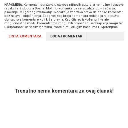
NAPOMENA
: Komentari odražavaju stavove njihovih autora, a ne nužno i stavove
redakcije Slobodna Bosna. Molimo korisnike da se suzdrže od vrijeđanja,
psovanja i vulgarnog izražavanja. Redakcija zadržava pravo da obriše komentar
bez najave i objašnjenja. Zbog velikog broja komentara redakcija nije dužna
obrisati sve komentare koji krše pravila. Kao čitalac također prihvatate
mogućnost da među komentarima mogu biti pronađeni sadržaji koji mogu biti
u suprotnosti sa vašim vjerskim, moralnim i drugim načelima i uvjerenjima.
LISTA KOMENTARA
DODAJ KOMENTAR
Trenutno nema komentara za ovaj članak!