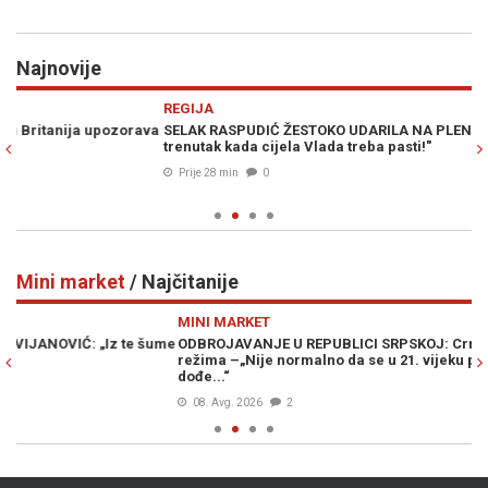
Najnovije
Previous
N
REGIJA
D
va
SELAK RASPUDIĆ ŽESTOKO UDARILA NA PLENKOVIĆA: "Ovo je
SA
trenutak kada cijela Vlada treba pasti!"
vr
ne
Prije 28 min
0
Mini market
/ Najčitanije
Previous
N
MINI MARKET
M
me
ODBROJAVANJE U REPUBLICI SRPSKOJ: Crnadak najavljuje pad
SU
režima –„Nije normalno da se u 21. vijeku pravi proslava kad
pr
dođe...“
ka
08. Avg. 2026
2