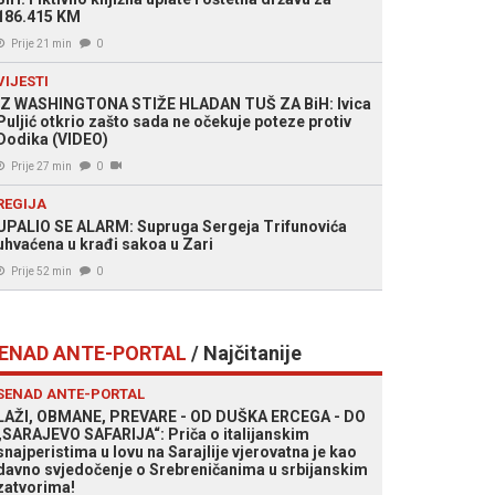
186.415 KM
Prije 21 min
0
VIJESTI
IZ WASHINGTONA STIŽE HLADAN TUŠ ZA BiH: Ivica
Puljić otkrio zašto sada ne očekuje poteze protiv
Dodika (VIDEO)
Prije 27 min
0
REGIJA
UPALIO SE ALARM: Supruga Sergeja Trifunovića
uhvaćena u krađi sakoa u Zari
Prije 52 min
0
ENAD ANTE-PORTAL
/ Najčitanije
SENAD ANTE-PORTAL
LAŽI, OBMANE, PREVARE - OD DUŠKA ERCEGA - DO
„SARAJEVO SAFARIJA“: Priča o italijanskim
snajperistima u lovu na Sarajlije vjerovatna je kao
davno svjedočenje o Srebreničanima u srbijanskim
zatvorima!