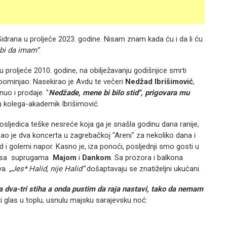
idrana u proljeće 2023. godine. Nisam znam kada ću i da li ću
bi da imam“
.
u proljeće 2010. godine, na obilježavanju godišnjice smrti
je pominjao. Nasekirao je Avdu te večeri
Nedžad Ibrišimović
,
nuo i prodaje. "
Nedžade, mene bi bilo stid", prigovara mu
 kolega-akademik Ibrišimović.
z posljedica teške nesreće koja ga je snašla godinu dana ranije,
ao je dva koncerta u zagrebačkoj "Areni" za nekoliko dana i
red i golemi napor. Kasno je, iza ponoći, posljednji smo gosti u
sa suprugama
Majom
i
Dankom
. Sa prozora i balkona
va.
„Jes* Halid, nije Halid“
došaptavaju se znatiželjni ukućani.
a dva-tri stiha a onda pustim da raja nastavi, tako da nemam
ti glas u toplu, usnulu majsku sarajevsku noć: