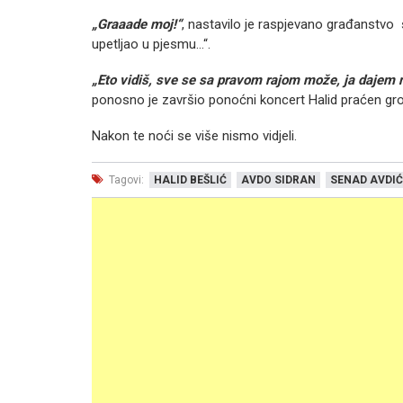
„Graaade moj!“
, nastavilo je raspjevano građanstvo s
upetljao u pjesmu…“.
„Eto vidiš, sve se sa pravom rajom može, ja dajem 
ponosno je završio ponoćni koncert Halid praćen gr
Nakon te noći se više nismo vidjeli.
Tagovi:
HALID BEŠLIĆ
AVDO SIDRAN
SENAD AVDIĆ