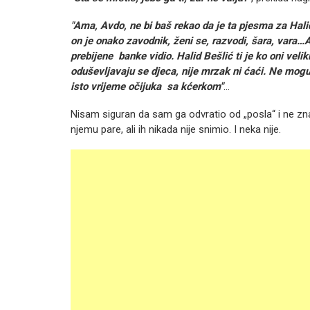
"Ama, Avdo, ne bi baš rekao da je ta pjesma za Hal
on je onako zavodnik, ženi se, razvodi, šara, vara…
prebijene banke vidio. Halid Bešlić ti je ko oni velik
oduševljavaju se djeca, nije mrzak ni ćaći. Ne mog
isto vrijeme očijuka sa kćerkom"
…
Nisam siguran da sam ga odvratio od „posla“ i ne zna
njemu pare, ali ih nikada nije snimio. I neka nije.