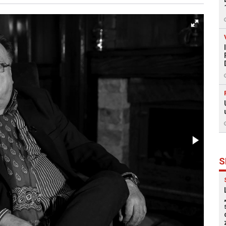
Facebook
X
Kopiraj link
Više
S