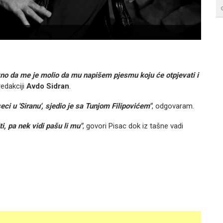
Abdul
vno da me je molio da mu napišem pjesmu koju će otpjevati i
edakciji
Avdo Sidran
.
ci u 'Siranu', sjedio je sa Tunjom Filipovićem"
, odgovaram.
, pa nek vidi pašu li mu"
, govori Pisac dok iz tašne vadi