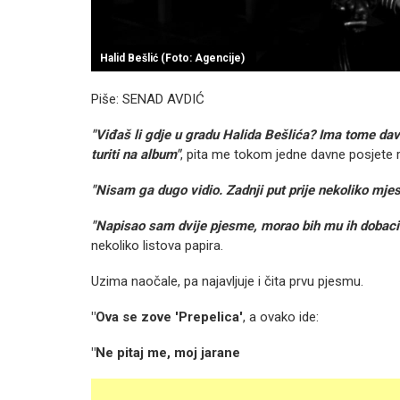
Halid Bešlić (Foto: Agencije)
Piše: SENAD AVDIĆ
"Viđaš li gdje u gradu Halida Bešlića? Ima tome da
turiti na album"
, pita me tokom jedne davne posjete r
"Nisam ga dugo vidio. Zadnji put prije nekoliko mjese
"Napisao sam dvije pjesme, morao bih mu ih dobaciti
nekoliko listova papira.
Uzima naočale, pa najavljuje i čita prvu pjesmu.
"Ova se zove 'Prepelica'
, a ovako ide:
"Ne pitaj me, moj jarane