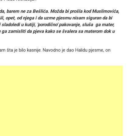
ida, barem ne za Bešlića. Možda bi prošla kod Muslimovića,
Ali, opet, od njega i da uzme pjesmu nisam siguran da bi
i sladoledi u kutiji, 'porodično' pakovanje, sluša ga mater,
u ga zamisliti da pjeva kako se švalera sa materom dok u
m šta je bilo kasnije. Navodno je dao Halidu pjesme, on