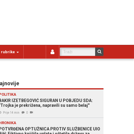
 rubrike
ajnovije
POLITIKA
BAKIR IZETBEGOVIĆ SIGURAN U POBJEDU SDA:
"Trojka je prekrižena, napravili su samo belaj"
Prije 14 min
0
HRONIKA
POTVRĐENA OPTUŽNICA PROTIV SLUŽBENICE UIO
BiH: Fiktivno knjižila uplate i oštetila državu za