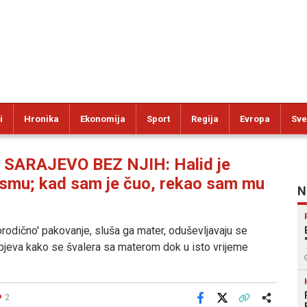
i
Hronika
Ekonomija
Sport
Regija
Evropa
Sve
 SARAJEVO BEZ NJIH: Halid je
esmu; kad sam je čuo, rekao sam mu
N
 'porodično' pakovanje, sluša ga mater, oduševljavaju se
a pjeva kako se švalera sa materom dok u isto vrijeme
2