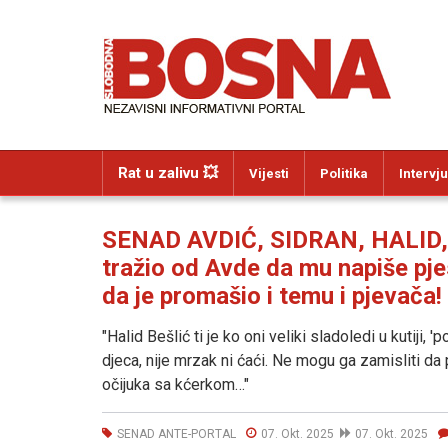
Rat u zalivu 💥
Vijesti
Politika
Intervju
SENAD AVDIĆ, SIDRAN, HALID,
tražio od Avde da mu napiše pj
da je promašio i temu i pjevača!
"Halid Bešlić ti je ko oni veliki sladoledi u kutiji,
djeca, nije mrzak ni ćaći. Ne mogu ga zamisliti d
očijuka sa kćerkom…"
SENAD ANTE-PORTAL
07. Okt. 2025
07. Okt. 2025