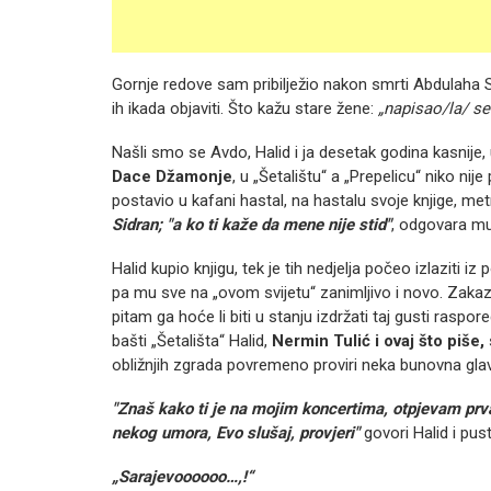
Gornje redove sam pribilježio nakon smrti Abdulaha S
ih ikada objaviti. Što kažu stare žene:
„napisao/la/ se
Našli smo se Avdo, Halid i ja desetak godina kasnije, 
Dace Džamonje
, u „Šetalištu“ a „Prepelicu“ niko ni
postavio u kafani hastal, na hastalu svoje knjige, met
Sidran; "a ko ti kaže da mene nije stid"
, odgovara mu
Halid kupio knjigu, tek je tih nedjelja počeo izlaziti i
pa mu sve na „ovom svijetu“ zanimljivo i novo. Zakaz
pitam ga hoće li biti u stanju izdržati taj gusti raspo
bašti „Šetališta“ Halid,
Nermin Tulić i ovaj što piše,
obližnjih zgrada povremeno proviri neka bunovna gla
"Znaš kako ti je na mojim koncertima, otpjevam prv
nekog umora, Evo slušaj, provjeri"
govori Halid i pus
„Sarajevoooooo…,!“