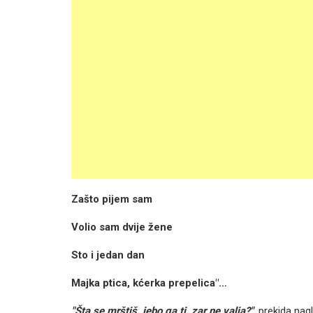
Zašto pijem sam
Volio sam dvije žene
Sto i jedan dan
Majka ptica, kćerka prepelica"…
"Šta se mrštiš, jebo ga ti, zar ne valja?"
, prekida nag