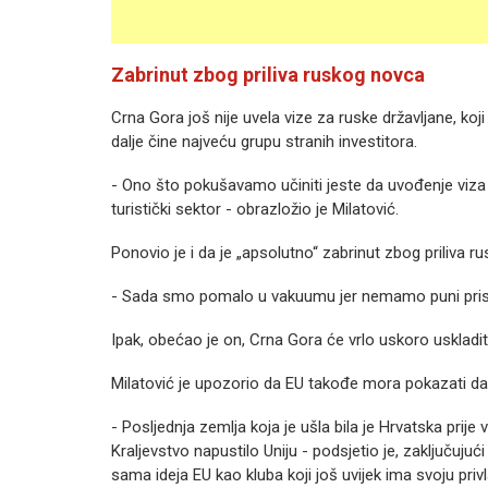
Zabrinut zbog priliva ruskog novca
Crna Gora još nije uvela vize za ruske državljane, koj
dalje čine najveću grupu stranih investitora.
- Ono što pokušavamo učiniti jeste da uvođenje vi
turistički sektor - obrazložio je Milatović.
Ponovio je i da je „apsolutno“ zabrinut zbog priliva r
- Sada smo pomalo u vakuumu jer nemamo puni pris
Ipak, obećao je on, Crna Gora će vrlo uskoro uskladiti
Milatović je upozorio da EU takođe mora pokazati da je
- Posljednja zemlja koja je ušla bila je Hrvatska pri
Kraljevstvo napustilo Uniju - podsjetio je, zaključujući
sama ideja EU kao kluba koji još uvijek ima svoju priv