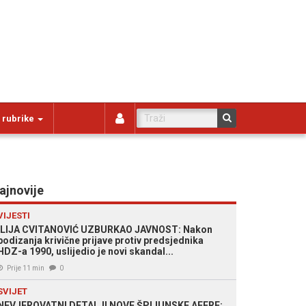
 rubrike
ajnovije
VIJESTI
ILIJA CVITANOVIĆ UZBURKAO JAVNOST: Nakon
podizanja krivične prijave protiv predsjednika
HDZ-a 1990, uslijedio je novi skandal...
Prije 11 min
0
SVIJET
NEVJEROVATNI DETALJI NOVE ŠPIJUNSKE AFERE: