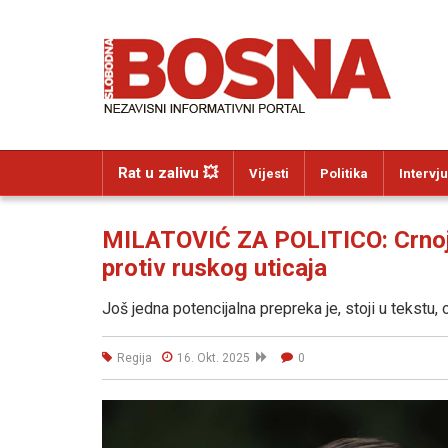
Rat u zalivu 💥
Vijesti
Politika
Intervju
MILATOVIĆ ZA POLITICO: Crnoj 
protiv ruskog uticaja
Još jedna potencijalna prepreka je, stoji u tekstu, 
Regija
16. Okt. 2025
0