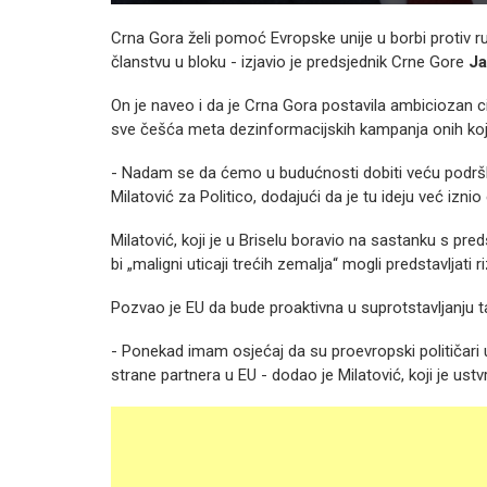
Crna Gora želi pomoć Evropske unije u borbi protiv r
članstvu u bloku - izjavio je predsjednik Crne Gore
Ja
On je naveo i da je Crna Gora postavila ambiciozan ci
sve češća meta dezinformacijskih kampanja onih koji,
- Nadam se da ćemo u budućnosti dobiti veću podršku
Milatović za Politico, dodajući da je tu ideju već izn
Milatović, koji je u Briselu boravio na sastanku s 
bi „maligni uticaji trećih zemalja“ mogli predstavljati 
Pozvao je EU da bude proaktivna u suprotstavljanju t
- Ponekad imam osjećaj da su proevropski političar
strane partnera u EU - dodao je Milatović, koji je us