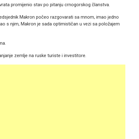
 vrata promijenio stav po pitanju crnogorskog članstva.
je predsjednik Makron počeo razgovarati sa mnom, imao jedno
mao s njim, Makron je sada optimističan u vezi sa položajem
ima.
njanje zemlje na ruske turiste i investitore.