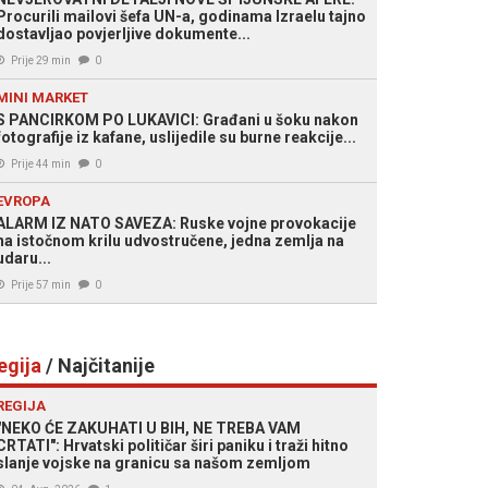
Procurili mailovi šefa UN-a, godinama Izraelu tajno
dostavljao povjerljive dokumente...
Prije 29 min
0
MINI MARKET
S PANCIRKOM PO LUKAVICI: Građani u šoku nakon
fotografije iz kafane, uslijedile su burne reakcije...
Prije 44 min
0
EVROPA
ALARM IZ NATO SAVEZA: Ruske vojne provokacije
na istočnom krilu udvostručene, jedna zemlja na
udaru...
Prije 57 min
0
egija
/ Najčitanije
REGIJA
"NEKO ĆE ZAKUHATI U BIH, NE TREBA VAM
CRTATI": Hrvatski političar širi paniku i traži hitno
slanje vojske na granicu sa našom zemljom