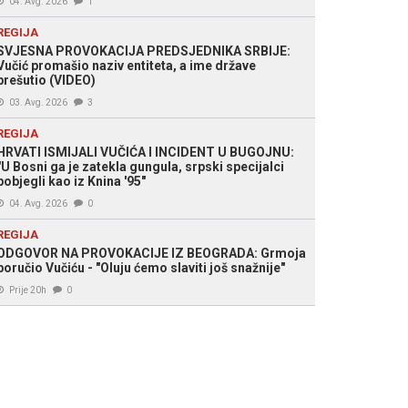
04. Avg. 2026
1
REGIJA
SVJESNA PROVOKACIJA PREDSJEDNIKA SRBIJE:
Vučić promašio naziv entiteta, a ime države
prešutio (VIDEO)
03. Avg. 2026
3
REGIJA
HRVATI ISMIJALI VUČIĆA I INCIDENT U BUGOJNU:
"U Bosni ga je zatekla gungula, srpski specijalci
pobjegli kao iz Knina '95"
04. Avg. 2026
0
REGIJA
ODGOVOR NA PROVOKACIJE IZ BEOGRADA: Grmoja
poručio Vučiću - "Oluju ćemo slaviti još snažnije"
Prije 20h
0