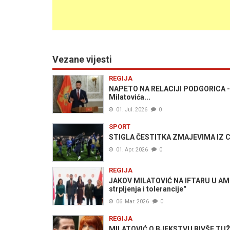
Vezane vijesti
REGIJA
NAPETO NA RELACIJI PODGORICA - P
Milatovića...
01. Jul. 2026
0
SPORT
STIGLA ČESTITKA ZMAJEVIMA IZ CRNE
01. Apr. 2026
0
REGIJA
JAKOV MILATOVIĆ NA IFTARU U AMB
strpljenja i tolerancije"
06. Mar. 2026
0
REGIJA
MILATOVIĆ O BJEKSTVU BIVŠE TUŽ