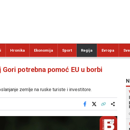
i
Hronika
Ekonomija
Sport
Regija
Evropa
Sve
Gori potrebna pomoć EU u borbi
N
oslanjanje zemlje na ruske turiste i investitore.
Facebook
X
Kopiraj link
Više