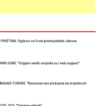
RIŠTINA: Oglasio se Ured predsjednika Jakova
 GORE: "Uspjesi naših susjeda su i naši uspjesi"
ASADI TURSKE: "Ramazan nas podsjeća na vrijednosti
ITELJICE: "Smjene odmah"