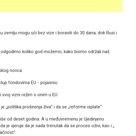
i u zemlju mogu ući bez vize i boraviti do 30 dana, dok Rusi i
za odgodimo koliko god možemo, kako bismo održali naš
uskog novca.
tup fondovima EU - pojasnio.
 svoj vizni režim s onim u EU.
 „politika proširenja živa“ i da se „reforme isplate“.
je više od deset godina. A u međuvremenu je Ujedinjeno
 da je vjeruje da je sada trenutak da se proces oživi, kao i „
lačnost“.