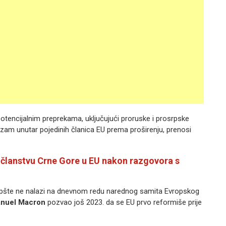
potencijalnim preprekama, uključujući proruske i prosrpske
izam unutar pojedinih članica EU prema proširenju, prenosi
o članstvu Crne Gore u EU nakon razgovora s
 uopšte ne nalazi na dnevnom redu narednog samita Evropskog
nuel Macron
pozvao još 2023. da se EU prvo reformiše prije