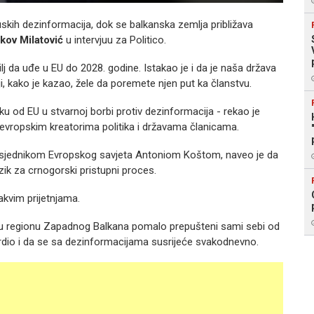
uskih dezinformacija, dok se balkanska zemlja približava
kov Milatović
u intervjuu za Politico.
lj da uđe u EU do 2028. godine. Istakao je i da je naša država
 kako je kazao, žele da poremete njen put ka članstvu.
 od EU u stvarnoj borbi protiv dezinformacija - rekao je
io evropskim kreatorima politika i državama članicama.
predsjednikom Evropskog savjeta Antoniom Koštom, naveo je da
rizik za crnogorski pristupni proces.
akvim prijetnjama.
i u regionu Zapadnog Balkana pomalo prepušteni sami sebi od
tvrdio i da se sa dezinformacijama susrijeće svakodnevno.