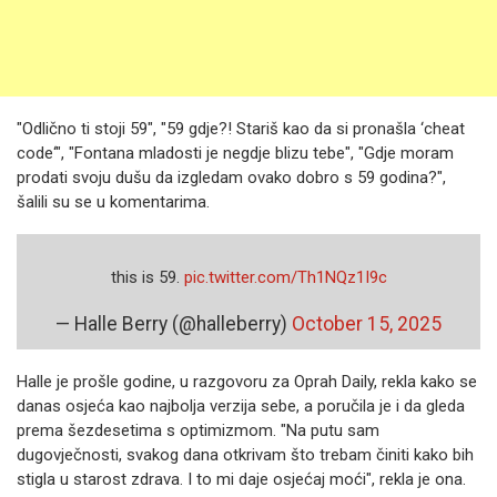
"Odlično ti stoji 59", "59 gdje?! Stariš kao da si pronašla ‘cheat
code‘", "Fontana mladosti je negdje blizu tebe", "Gdje moram
prodati svoju dušu da izgledam ovako dobro s 59 godina?",
šalili su se u komentarima.
this is 59.
pic.twitter.com/Th1NQz1I9c
— Halle Berry (@halleberry)
October 15, 2025
Halle je prošle godine, u razgovoru za Oprah Daily, rekla kako se
danas osjeća kao najbolja verzija sebe, a poručila je i da gleda
prema šezdesetima s optimizmom. "Na putu sam
dugovječnosti, svakog dana otkrivam što trebam činiti kako bih
stigla u starost zdrava. I to mi daje osjećaj moći", rekla je ona.