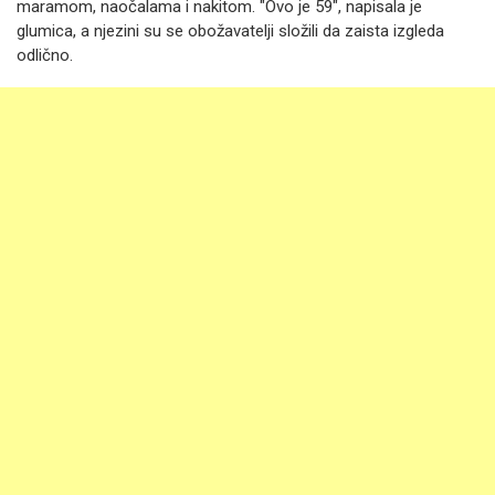
maramom, naočalama i nakitom. "Ovo je 59", napisala je
glumica, a njezini su se obožavatelji složili da zaista izgleda
odlično.