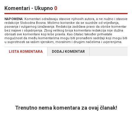
Komentari - Ukupno
0
NAPOMENA
: Komentari odražavaju stavove njihovih autora, a ne nužno i stavove
redakcije Slobodna Bosna. Molimo korisnike da se suzdrže od vrijeđanja,
psovanja i vulgarnog izražavanja. Redakcija zadržava pravo da obriše komentar
bez najave i objašnjenja. Zbog velikog broja komentara redakcija nije dužna
obrisati sve komentare koji krše pravila. Kao čitalac također prihvatate
mogućnost da među komentarima mogu biti pronađeni sadržaji koji mogu biti
u suprotnosti sa vašim vjerskim, moralnim i drugim načelima i uvjerenjima.
LISTA KOMENTARA
DODAJ KOMENTAR
Trenutno nema komentara za ovaj članak!