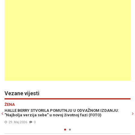
Vezane vijesti
Previous
N
ŽENA
 ODVAŽNOM IZDANJU:
GLUMICA U TOP FORMI: Halle Berry izgled
oj fazi (FOTO)
štikli to samo dopunjuje (FOTO)
18. Nov. 2021
1