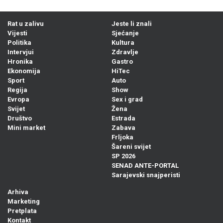
Rat u zalivu
Jeste li znali
Vijesti
Sjećanje
Politika
Kultura
Intervjui
Zdravlje
Hronika
Gastro
Ekonomija
HiTec
Sport
Auto
Regija
Show
Evropa
Sex i grad
Svijet
Žena
Društvo
Estrada
Mini market
Zabava
Frljoka
Šareni svijet
SP 2026
SENAD ANTE-PORTAL
Sarajevski snajperisti
Arhiva
Marketing
Pretplata
Kontakt