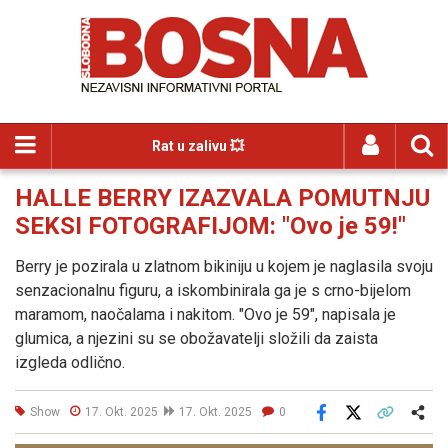
Rat u zalivu 💥
HALLE BERRY IZAZVALA POMUTNJU
SEKSI FOTOGRAFIJOM: "Ovo je 59!"
Berry je pozirala u zlatnom bikiniju u kojem je naglasila svoju
senzacionalnu figuru, a iskombinirala ga je s crno-bijelom
maramom, naočalama i nakitom. "Ovo je 59", napisala je
glumica, a njezini su se obožavatelji složili da zaista
izgleda odlično.
Show
17. Okt. 2025
17. Okt. 2025
0
Facebook
X
Kopiraj link
Više