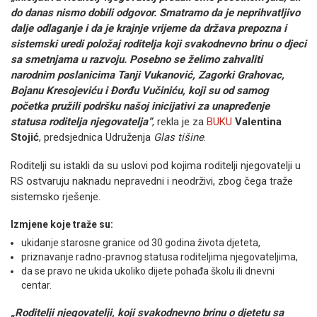
do danas nismo dobili odgovor. Smatramo da je neprihvatljivo
dalje odlaganje i da je krajnje vrijeme da država prepozna i
sistemski uredi položaj roditelja koji svakodnevno brinu o djeci
sa smetnjama u razvoju. Posebno se želimo zahvaliti
narodnim poslanicima Tanji Vukanović, Zagorki Grahovac,
Bojanu Kresojeviću i Đorđu Vučiniću, koji su od samog
početka pružili podršku našoj inicijativi za unapređenje
statusa roditelja njegovatelja“
, rekla je za
BUKU
Valentina
Stojić
, predsjednica Udruženja
Glas tišine
.
Roditelji su istakli da su uslovi pod kojima roditelji njegovatelji u
RS ostvaruju naknadu nepravedni i neodrživi, zbog čega traže
sistemsko rješenje.
Izmjene koje traže su:
ukidanje starosne granice od 30 godina života djeteta,
priznavanje radno-pravnog statusa roditeljima njegovateljima,
da se pravo ne ukida ukoliko dijete pohađa školu ili dnevni
centar.
„Roditelji njegovatelji, koji svakodnevno brinu o djetetu sa