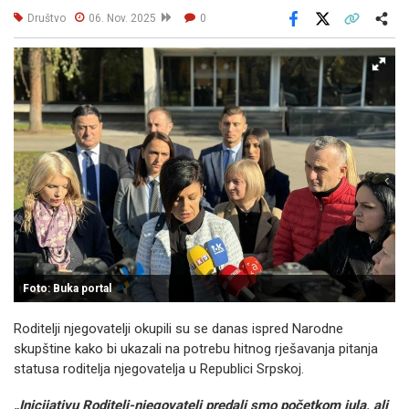
Društvo
06. Nov. 2025
0
Facebook
X
Kopiraj link
Više
Foto: Buka portal
Roditelji njegovatelji okupili su se danas ispred Narodne
skupštine kako bi ukazali na potrebu hitnog rješavanja pitanja
statusa roditelja njegovatelja u Republici Srpskoj.
„Inicijativu Roditelj-njegovatelj predali smo početkom jula, ali