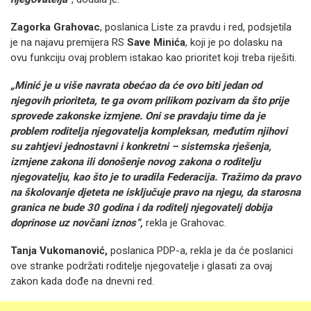
Zagorka Grahovac
, poslanica Liste za pravdu i red, podsjetila
je na najavu premijera RS
Save Minića
, koji je po dolasku na
ovu funkciju ovaj problem istakao kao prioritet koji treba riješiti.
„Minić je u više navrata obećao da će ovo biti jedan od
njegovih prioriteta, te ga ovom prilikom pozivam da što prije
sprovede zakonske izmjene. Oni se pravdaju time da je
problem roditelja njegovatelja kompleksan, međutim njihovi
su zahtjevi jednostavni i konkretni – sistemska rješenja,
izmjene zakona ili donošenje novog zakona o roditelju
njegovatelju, kao što je to uradila Federacija. Tražimo da pravo
na školovanje djeteta ne isključuje pravo na njegu, da starosna
granica ne bude 30 godina i da roditelj njegovatelj dobija
doprinose uz novčani iznos“,
rekla je Grahovac.
Tanja Vukomanović,
poslanica PDP-a, rekla je da će poslanici
ove stranke podržati roditelje njegovatelje i glasati za ovaj
zakon kada dođe na dnevni red.