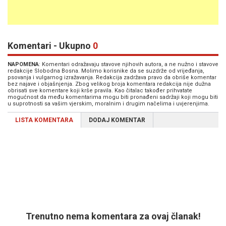
Komentari - Ukupno
0
NAPOMENA
: Komentari odražavaju stavove njihovih autora, a ne nužno i stavove
redakcije Slobodna Bosna. Molimo korisnike da se suzdrže od vrijeđanja,
psovanja i vulgarnog izražavanja. Redakcija zadržava pravo da obriše komentar
bez najave i objašnjenja. Zbog velikog broja komentara redakcija nije dužna
obrisati sve komentare koji krše pravila. Kao čitalac također prihvatate
mogućnost da među komentarima mogu biti pronađeni sadržaji koji mogu biti
u suprotnosti sa vašim vjerskim, moralnim i drugim načelima i uvjerenjima.
LISTA KOMENTARA
DODAJ KOMENTAR
Trenutno nema komentara za ovaj članak!