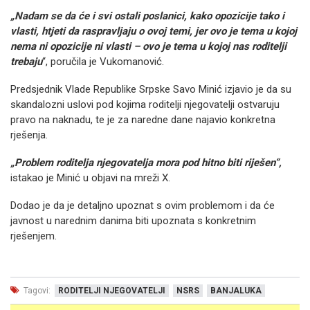
„Nadam se da će i svi ostali poslanici, kako opozicije tako i
vlasti, htjeti da raspravljaju o ovoj temi, jer ovo je tema u kojoj
nema ni opozicije ni vlasti – ovo je tema u kojoj nas roditelji
trebaju
“, poručila je Vukomanović.
Predsjednik Vlade Republike Srpske Savo Minić izjavio je da su
skandalozni uslovi pod kojima roditelji njegovatelji ostvaruju
pravo na naknadu, te je za naredne dane najavio konkretna
rješenja.
„Problem roditelja njegovatelja mora pod hitno biti riješen“,
istakao je Minić u objavi na mreži X.
Dodao je da je detaljno upoznat s ovim problemom i da će
javnost u narednim danima biti upoznata s konkretnim
rješenjem.
Tagovi:
RODITELJI NJEGOVATELJI
NSRS
BANJALUKA