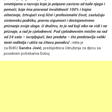
smetnjama u razvoju koje je potpuno zavisno od tuđe njege i
pomoći, koje ima procenat invalidnosti 100% i trajno
oštećenje, žrtvujući svoj lični i profesionalni život, zaslužuju
sistemsku podršku, pravnu sigurnost i dostojanstveno
priznanje svoje uloge. U društvu, to je rad koji niko ne vidi i ne
priznaje, a rad je cjelodnevni. Pod cjelodnevnim mislim na rad
od 24 sata – iscrpljujući, bez predaha – što predstavlja veliki
teret roditelja i utiče na čitavu porodicu
“, rekla je
za BUKU
Sandra Jović
, predsjednica Udruženja za djecu sa
posebnim potrebama Doboj.