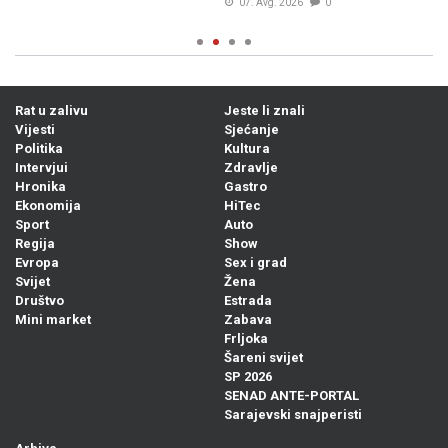
07. Avg. 2026
0
Rat u zalivu
Jeste li znali
Vijesti
Sjećanje
Politika
Kultura
Intervjui
Zdravlje
Hronika
Gastro
Ekonomija
HiTec
Sport
Auto
Regija
Show
Evropa
Sex i grad
Svijet
Žena
Društvo
Estrada
Mini market
Zabava
Frljoka
Šareni svijet
SP 2026
SENAD ANTE-PORTAL
Sarajevski snajperisti