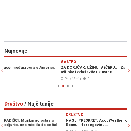
Najnovije
Previous
N
GASTRO
VI
ZA DORUČAK, UŽINU, VEČERU...: Za tren oka napravite slasne
BR
uštipke i oduševite ukućane...
ma
Prije 42 min
0
Društvo
/ Najčitanije
Previous
N
DRUŠTVO
D
NAGLI PREOKRET: AccuWeather objavio vremensku prognozu za
S
Bosnu i Hercegovinu...
po
ud