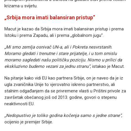
krizama u svijetu.
„Srbija mora imati balansiran pristup“
Macut je kazao da Srbija mora imati balansiran pristup i prema
Istoku i prema Zapadu, ali i prema „globalnom jugu“.
„Mi smo zemlja osnivač UN-a, ali i Pokreta nesvrstanih.
Moramo gledati i trenutne i stare prijatelje, i u tom smislu
moramo sagledati našu političku poziciju. Nismo u prilici da
ekskluzivno budemo vezani za jednu stranu“
, istakao je Macut.
Na pitanje kako vidi EU kao partnera Srbije, on je naveo da je iz
ugla zvaničnika Unije to vjerovatno iskreno partnerstvo, ali
stalnim odgađanjem da se privremene vlasti u Prištini privole za
završetak obećanog još od 2013. godine, govori o stepenu
neaktivnosti EU.
„Nedopustivo je toliko godina kočenja samo s jedne strane“
,
ocijenio je premijer Srbije.