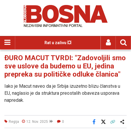
Rat u zalivu 💥
ĐURO MACUT TVRDI: "Zadovoljili smo
sve uslove da budemo u EU, jedina
prepreka su političke odluke članica"
Iako je Macut naveo da je Srbija izuzetno blizu članstva u
EU, naglasio je da struktura preostalih obaveza usporava
napredak.
Regija
12. Nov. 2025
0
Facebook
X
Kopiraj link
Više