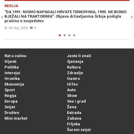
Previous
N
REGIJA
BISMO
SRBI DIVLJAJU NA LJETOVANJU: "Ne moramo slušati vaše
gla
seljačenje! Dno, dna"
07. Avg. 2026
0
Rat u zalivu
Jeste li znali
Vijesti
Sjećanje
Politika
Kultura
Intervjui
Zdravlje
Hronika
Gastro
Ekonomija
HiTec
Sport
Auto
Regija
Show
Evropa
Sex i grad
Svijet
Žena
Društvo
Estrada
Mini market
Zabava
Frljoka
Šareni svijet