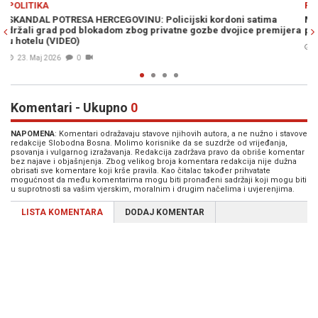
POLITIKA
a
MUK U BANJOJ LUCI: Premijer Srbije u Trebinju, u vladi šute o
mijera
propalom projektu...
23. Maj 2026
0
Komentari - Ukupno
0
NAPOMENA
: Komentari odražavaju stavove njihovih autora, a ne nužno i stavove
redakcije Slobodna Bosna. Molimo korisnike da se suzdrže od vrijeđanja,
psovanja i vulgarnog izražavanja. Redakcija zadržava pravo da obriše komentar
bez najave i objašnjenja. Zbog velikog broja komentara redakcija nije dužna
obrisati sve komentare koji krše pravila. Kao čitalac također prihvatate
mogućnost da među komentarima mogu biti pronađeni sadržaji koji mogu biti
u suprotnosti sa vašim vjerskim, moralnim i drugim načelima i uvjerenjima.
LISTA KOMENTARA
DODAJ KOMENTAR