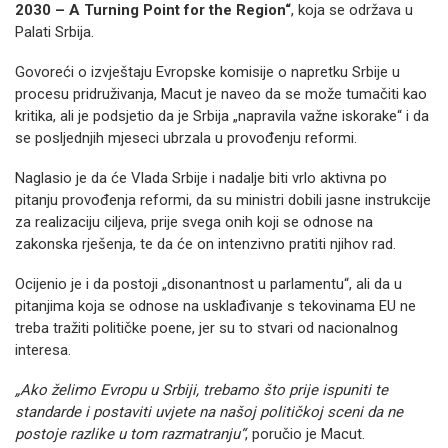
2030 – A Turning Point for the Region“
, koja se održava u
Palati Srbija.
Govoreći o izvještaju Evropske komisije o napretku Srbije u
procesu pridruživanja, Macut je naveo da se može tumačiti kao
kritika, ali je podsjetio da je Srbija „napravila važne iskorake“ i da
se posljednjih mjeseci ubrzala u provođenju reformi.
Naglasio je da će Vlada Srbije i nadalje biti vrlo aktivna po
pitanju provođenja reformi, da su ministri dobili jasne instrukcije
za realizaciju ciljeva, prije svega onih koji se odnose na
zakonska rješenja, te da će on intenzivno pratiti njihov rad.
Ocijenio je i da postoji „disonantnost u parlamentu“, ali da u
pitanjima koja se odnose na usklađivanje s tekovinama EU ne
treba tražiti političke poene, jer su to stvari od nacionalnog
interesa.
„Ako želimo Evropu u Srbiji, trebamo što prije ispuniti te
standarde i postaviti uvjete na našoj političkoj sceni da ne
postoje razlike u tom razmatranju“
, poručio je Macut.