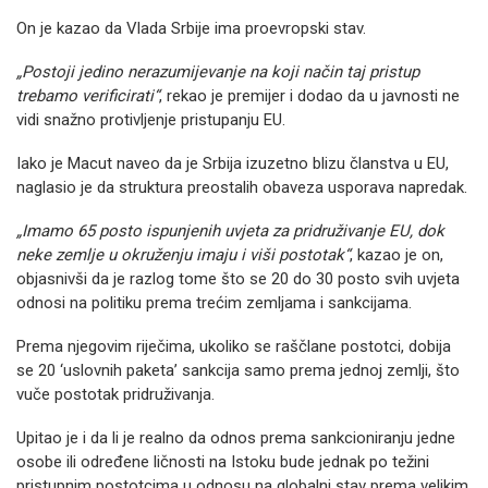
On je kazao da Vlada Srbije ima proevropski stav.
„Postoji jedino nerazumijevanje na koji način taj pristup
trebamo verificirati“
, rekao je premijer i dodao da u javnosti ne
vidi snažno protivljenje pristupanju EU.
Iako je Macut naveo da je Srbija izuzetno blizu članstva u EU,
naglasio je da struktura preostalih obaveza usporava napredak.
„Imamo 65 posto ispunjenih uvjeta za pridruživanje EU, dok
neke zemlje u okruženju imaju i viši postotak“
, kazao je on,
objasnivši da je razlog tome što se 20 do 30 posto svih uvjeta
odnosi na politiku prema trećim zemljama i sankcijama.
Prema njegovim riječima, ukoliko se raščlane postotci, dobija
se 20 ‘uslovnih paketa’ sankcija samo prema jednoj zemlji, što
vuče postotak pridruživanja.
Upitao je i da li je realno da odnos prema sankcioniranju jedne
osobe ili određene ličnosti na Istoku bude jednak po težini
pristupnim postotcima u odnosu na globalni stav prema velikim