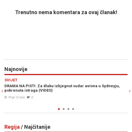
Trenutno nema komentara za ovaj članak!
Najnovije
Previous
N
HRONIKA
ju,
TRAGEDIJA NA M17: Policija ima nove detalje o stravičnom uda
u zaštitnu ogradu u kojoj je poginuo motociklista (42)
Prije 23 min
0
Regija
/ Najčitanije