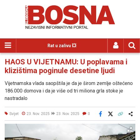
Rat u zalivu 💥
HAOS U VIJETNAMU: U poplavama i
klizištima poginule desetine ljudi
Vijetnamska vlada saopštila je da je širom zemlje oštećeno
186.000 domova i da je više od tri miliona grla stoke je
nastradalo
Svijet
23. Nov. 2025
23. Nov. 2025
0
Facebook
X
Kopiraj link
Više