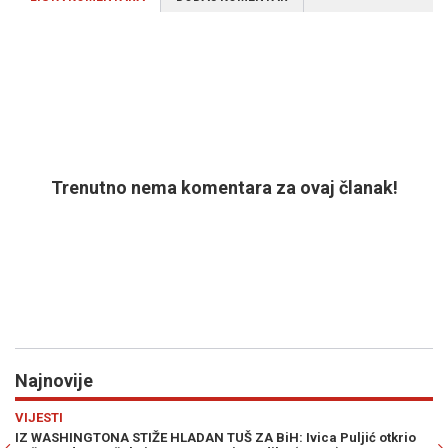
Trenutno nema komentara za ovaj članak!
Najnovije
Previous
N
REGIJA
 otkrio
UPALIO SE ALARM: Supruga Sergeja Trifunovića uhvaćena u 