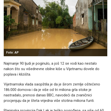
Foto: AP
Najmanje 90 ljudi je poginulo, a još 12 se vodi kao nestalo
nakon što su višednevne obilne kiše u Vijetnamu dovele do
poplava i klizišta.
Vijetnamska vlada saopštila je da je širom zemlje oštećeno
186.000 domova i da je više od tri miliona grla stoke je
nastradalo, prenosi danas BBC, navodeći da zvaničnici
procjenjuju da je šteta vrijedna više stotina miliona funti.
Planinska provincija Dak Lak je teško pogođena, sa više od 60