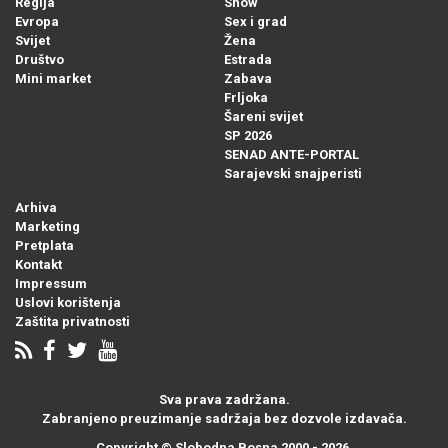
Regija
Show
Evropa
Sex i grad
Svijet
Žena
Društvo
Estrada
Mini market
Zabava
Frljoka
Šareni svijet
SP 2026
SENAD ANTE-PORTAL
Sarajevski snajperisti
Arhiva
Marketing
Pretplata
Kontakt
Impressum
Uslovi korištenja
Zaštita privatnosti
Sva prava zadržana.
Zabranjeno preuzimanje sadržaja bez dozvole izdavača.
Copyright ©
Slobodna Bosna
2000 - 2026.