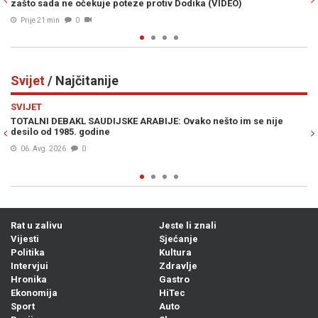
sakoa u Zari
Prije 46 min
0
Svijet
/ Najčitanije
Previous
N
SVIJET
im se nije
IZRAEL ZABRINUT ZBOG POBJEDE EL-SAYEDA: "Ovo je g
Mamdanija!"
06. Avg. 2026
0
Rat u zalivu
Jeste li znali
Vijesti
Sjećanje
Politika
Kultura
Intervjui
Zdravlje
Hronika
Gastro
Ekonomija
HiTec
Sport
Auto