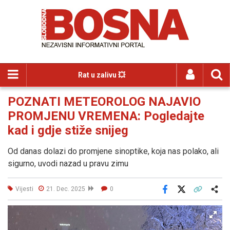
Rat u zalivu 💥
POZNATI METEOROLOG NAJAVIO
PROMJENU VREMENA: Pogledajte
kad i gdje stiže snijeg
Od danas dolazi do promjene sinoptike, koja nas polako, ali
sigurno, uvodi nazad u pravu zimu
Vijesti
21. Dec. 2025
0
Facebook
X
Kopiraj link
Više