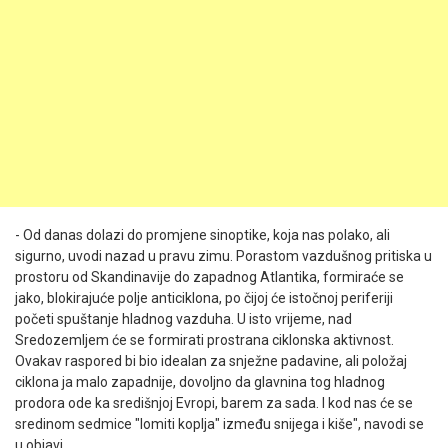
- Od danas dolazi do promjene sinoptike, koja nas polako, ali
sigurno, uvodi nazad u pravu zimu. Porastom vazdušnog pritiska u
prostoru od Skandinavije do zapadnog Atlantika, formiraće se
jako, blokirajuće polje anticiklona, po čijoj će istočnoj periferiji
početi spuštanje hladnog vazduha. U isto vrijeme, nad
Sredozemljem će se formirati prostrana ciklonska aktivnost.
Ovakav raspored bi bio idealan za snježne padavine, ali položaj
ciklona ja malo zapadnije, dovoljno da glavnina tog hladnog
prodora ode ka središnjoj Evropi, barem za sada. I kod nas će se
sredinom sedmice "lomiti koplja" između snijega i kiše", navodi se
u objavi.