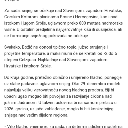
Za sada, snijeg se očekuje nad Slovenijom, zapadom Hrvatske,
Gorskim Kotarom, planinama Bosne i Hercegovine, kao i nad
istokom i jugom Srbije, uglavnom preko 800 metara nadmorske
visine. U ostalim predjelima najvjerovatnije kiša ili susnježica, ali
se formiranje snježnog pokrivača ne očekuje.
Svakako, Božić ne donosi tipično toplo, južno strujanje i
proljetne temperature, a maksimumi će se kretati od -2 do 5
stepeni Celzijusa. Najhladnije nad Slovenijom, zapadom
Hrvatske i istokom Srbije.
Do kraja godine, pretežno oblačno i umjereno hladno, ponegdje
uz slabe padavine, uglavnom snijeg. Oko 29. decembra modeli
najavljuju veliku vjerovatnoću novog hladnog prodora, čiji bi
upadni ugao mogao biti povoljan za razvijanje ciklona nad
južnim Jadranom. U takvim uslovima bi na samom prelazu u
2026. godinu, uz jače zahlađenje, moglo bi biti konkretnijeg
snijega nad većim dijelom regiona.
- Vrlo hladno vrijeme je, za sada, na determinističkim modelima