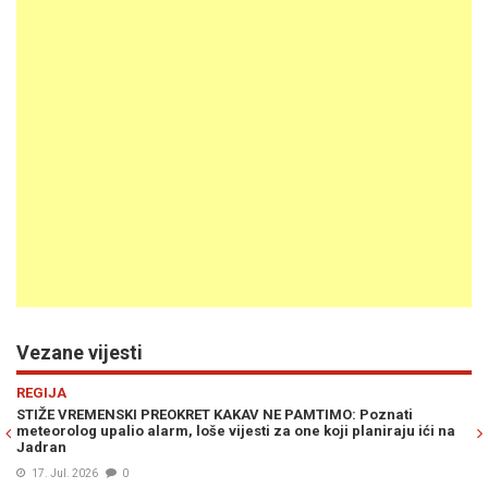
Vezane vijesti
Previous
N
VIJESTI
POZNATI METEOROLOG MARKO ČUBRILO OBJAVIO PROGNOZU Z
ići na
POČETAK MAJA: Stiže drastično zahlađenje, snijeg i mraz...
28. Apr. 2026
0