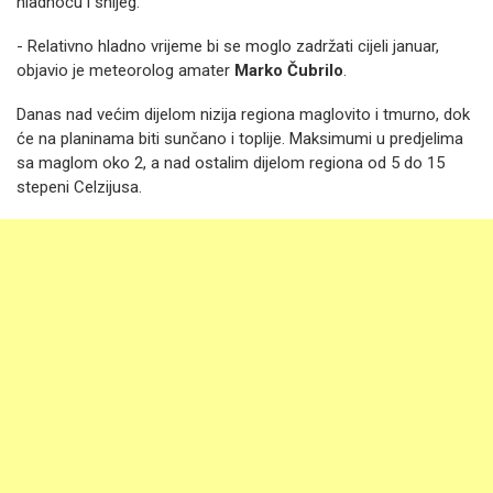
hladnoću i snijeg.
- Relativno hladno vrijeme bi se moglo zadržati cijeli januar,
objavio je meteorolog amater
Marko Čubrilo
.
Danas nad većim dijelom nizija regiona maglovito i tmurno, dok
će na planinama biti sunčano i toplije. Maksimumi u predjelima
sa maglom oko 2, a nad ostalim dijelom regiona od 5 do 15
stepeni Celzijusa.