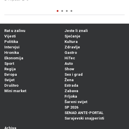
Rat u zalivu
Jeste li znali
Vijesti
Sjećanje
Politika
Kultura
Intervjui
Zdravlje
Hronika
Gastro
Ekonomija
HiTec
Sport
Auto
Regija
Show
Evropa
Sex i grad
Svijet
Žena
Društvo
Estrada
Mini market
Zabava
Frljoka
Šareni svijet
SP 2026
SENAD ANTE-PORTAL
Sarajevski snajperisti
Arhiva