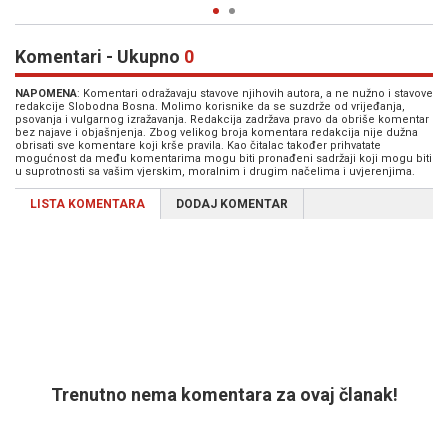
Komentari - Ukupno
0
NAPOMENA
: Komentari odražavaju stavove njihovih autora, a ne nužno i stavove
redakcije Slobodna Bosna. Molimo korisnike da se suzdrže od vrijeđanja,
psovanja i vulgarnog izražavanja. Redakcija zadržava pravo da obriše komentar
bez najave i objašnjenja. Zbog velikog broja komentara redakcija nije dužna
obrisati sve komentare koji krše pravila. Kao čitalac također prihvatate
mogućnost da među komentarima mogu biti pronađeni sadržaji koji mogu biti
u suprotnosti sa vašim vjerskim, moralnim i drugim načelima i uvjerenjima.
LISTA KOMENTARA
DODAJ KOMENTAR
Trenutno nema komentara za ovaj članak!