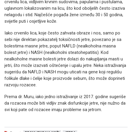
crvenilu lica, vidljivim krvnim sudovima, papulama i pustulama,
uglavnom lokalizovanim na licu, što kod oboljelih često izaziva
nelagodu i stid. Najčešće pogađa žene između 30 i 50 godina,
svijetle puti i osjetljive kože.
Iako crvenilo lica, koje često zahvata obraze i nos, samo po
sebi nije direktan pokazatelj toksičnosti jetre, povezano je sa
bolestima masne jetre, poput NAFLD (nealkoholna masna
bolest jetre) i NASH (nealkoholni steatohepatitis). Kod
nealkoholne masne bolesti jetre dolazi do nakupljanja masti u
jetri, što može izazvati oštećenje i upalu jetre. Neka istraživanja
sugerišu da NAFLD i NASH mogu uticati na gene koji regulišu
folikule dlake i ćelije koje proizvode sebum, što može doprineti
razvoju rozacee.
Prema dr. Muru, iako jedno istraživanje iz 2017. godine sugeriše
da rozacea može biti vidljiv znak disfunkcije jetre, nije nužno da
svi koji pate od rozacee imaju probleme sa jetrom.