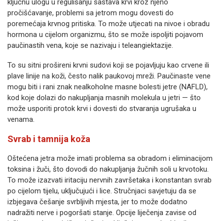
ključnu ulogu u regulisanju sastava krvi kroz njeno
pročišćavanje, problemi sa jetrom mogu dovesti do
poremećaja krvnog pritiska. To može utjecati na nivoe i obradu
hormona u cijelom organizmu, što se može ispoljiti pojavom
paučinastih vena, koje se nazivaju i teleangiektazije.
To su sitni prošireni krvni sudovi koji se pojavljuju kao crvene ili
plave linije na koži, često nalik paukovoj mreži. Paučinaste vene
mogu biti i rani znak nealkoholne masne bolesti jetre (NAFLD),
kod koje dolazi do nakupljanja masnih molekula u jetri — što
može usporiti protok krvi i dovesti do stvaranja ugrušaka u
venama.
Svrab i tamnija koža
Oštećena jetra može imati problema sa obradom i eliminacijom
toksina i žuči, što dovodi do nakupljanja žučnih soli u krvotoku.
To može izazvati iritaciju nervnih završetaka i konstantan svrab
po cijelom tijelu, uključujući i lice. Stručnjaci savjetuju da se
izbjegava češanje svrbljivih mjesta, jer to može dodatno
nadražiti nerve i pogoršati stanje. Opcije liječenja zavise od