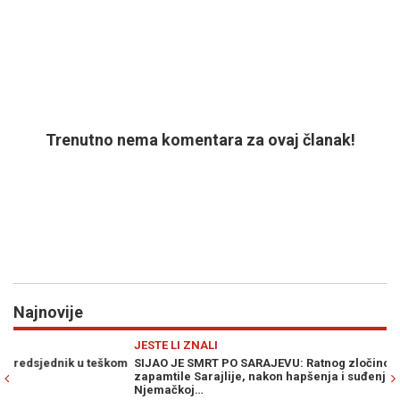
Trenutno nema komentara za ovaj članak!
Najnovije
Previous
N
JESTE LI ZNALI
Z
om
SIJAO JE SMRT PO SARAJEVU: Ratnog zločinca po zlu su
VI
zapamtile Sarajlije, nakon hapšenja i suđenja, danas živi u
on
Njemačkoj…