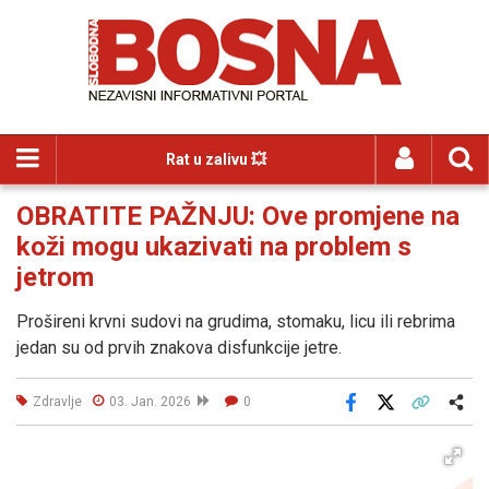
Rat u zalivu 💥
OBRATITE PAŽNJU: Ove promjene na
koži mogu ukazivati na problem s
jetrom
Prošireni krvni sudovi na grudima, stomaku, licu ili rebrima
jedan su od prvih znakova disfunkcije jetre.
Zdravlje
03. Jan. 2026
0
Facebook
X
Kopiraj link
Više