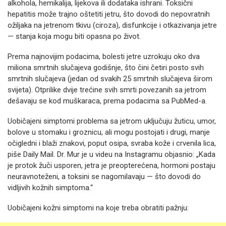
alkohola, hemikalija, lijekova ili dodataka ishrani. Toksični
hepatitis može trajno oštetiti jetru, što dovodi do nepovratnih
ožiljaka na jetrenom tkivu (ciroza), disfunkcije i otkazivanja jetre
— stanja koja mogu biti opasna po život.
Prema najnovijim podacima, bolesti jetre uzrokuju oko dva
miliona smrtnih slučajeva godišnje, što čini četiri posto svih
smrtnih slučajeva (jedan od svakih 25 smrtnih slučajeva širom
svijeta). Otprilike dvije trećine svih smrti povezanih sa jetrom
dešavaju se kod muškaraca, prema podacima sa PubMed-a.
Uobičajeni simptomi problema sa jetrom uključuju žuticu, umor,
bolove u stomaku i groznicu, ali mogu postojati i drugi, manje
očigledni i blaži znakovi, poput osipa, svraba kože i crvenila lica,
piše Daily Mail. Dr. Mur je u videu na Instagramu objasnio: „Kada
je protok žuči usporen, jetra je preopterećena, hormoni postaju
neuravnoteženi, a toksini se nagomilavaju — što dovodi do
vidljivih kožnih simptoma.“
Uobičajeni kožni simptomi na koje treba obratiti pažnju: