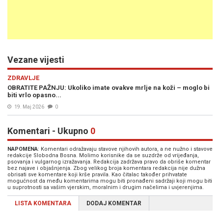
Vezane vijesti
ZDRAVLJE
OBRATITE PAŽNJU: Ukoliko imate ovakve mrlje na koži – moglo bi
biti vrlo opasno...
19. Maj 2026
0
Komentari - Ukupno
0
NAPOMENA
: Komentari odražavaju stavove njihovih autora, a ne nužno i stavove
redakcije Slobodna Bosna. Molimo korisnike da se suzdrže od vrijeđanja,
psovanja i vulgarnog izražavanja. Redakcija zadržava pravo da obriše komentar
bez najave i objašnjenja. Zbog velikog broja komentara redakcija nije dužna
obrisati sve komentare koji krše pravila. Kao čitalac također prihvatate
mogućnost da među komentarima mogu biti pronađeni sadržaji koji mogu biti
u suprotnosti sa vašim vjerskim, moralnim i drugim načelima i uvjerenjima.
LISTA KOMENTARA
DODAJ KOMENTAR