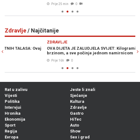
Prije 25 min
0
Zdravlje
/ Najčitanije
Previous
N
ZDRAVLJE
Z
OVA DIJETA JE ZALUDJELA SVIJET: Kilogrami se tope velikom
LO
brzinom, a sve počinje jednom namirnicom
iz
Prije 16h
0
Rat u zalivu
Jeste li znali
Vijesti
Sjećanje
Politika
Kultura
Intervjui
Zdravlje
Hronika
Gastro
Ekonomija
HiTec
Sport
Auto
Regija
Show
Evropa
Sex i grad