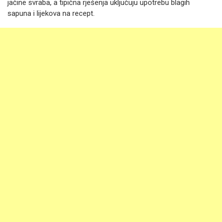
jačine svraba, a tipična rješenja uključuju upotrebu blagih
sapuna i lijekova na recept.