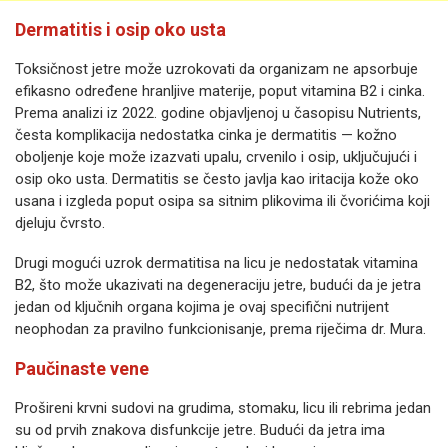
Dermatitis i osip oko usta
Toksičnost jetre može uzrokovati da organizam ne apsorbuje
efikasno određene hranljive materije, poput vitamina B2 i cinka.
Prema analizi iz 2022. godine objavljenoj u časopisu Nutrients,
česta komplikacija nedostatka cinka je dermatitis — kožno
oboljenje koje može izazvati upalu, crvenilo i osip, uključujući i
osip oko usta. Dermatitis se često javlja kao iritacija kože oko
usana i izgleda poput osipa sa sitnim plikovima ili čvorićima koji
djeluju čvrsto.
Drugi mogući uzrok dermatitisa na licu je nedostatak vitamina
B2, što može ukazivati na degeneraciju jetre, budući da je jetra
jedan od ključnih organa kojima je ovaj specifični nutrijent
neophodan za pravilno funkcionisanje, prema riječima dr. Mura.
Paučinaste vene
Prošireni krvni sudovi na grudima, stomaku, licu ili rebrima jedan
su od prvih znakova disfunkcije jetre. Budući da jetra ima