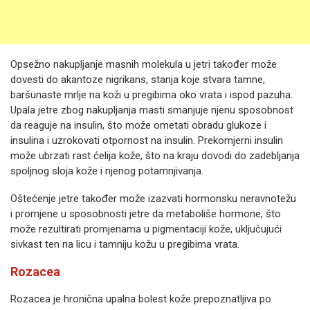
Opsežno nakupljanje masnih molekula u jetri također može
dovesti do akantoze nigrikans, stanja koje stvara tamne,
baršunaste mrlje na koži u pregibima oko vrata i ispod pazuha.
Upala jetre zbog nakupljanja masti smanjuje njenu sposobnost
da reaguje na insulin, što može ometati obradu glukoze i
insulina i uzrokovati otpornost na insulin. Prekomjerni insulin
može ubrzati rast ćelija kože, što na kraju dovodi do zadebljanja
spoljnog sloja kože i njenog potamnjivanja.
Oštećenje jetre također može izazvati hormonsku neravnotežu
i promjene u sposobnosti jetre da metaboliše hormone, što
može rezultirati promjenama u pigmentaciji kože, uključujući
sivkast ten na licu i tamniju kožu u pregibima vrata.
Rozacea
Rozacea je hronična upalna bolest kože prepoznatljiva po