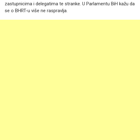
zastupnicima i delegatima te stranke. U Parlamentu BiH kažu da
se o BHRT-u više ne raspravlja.