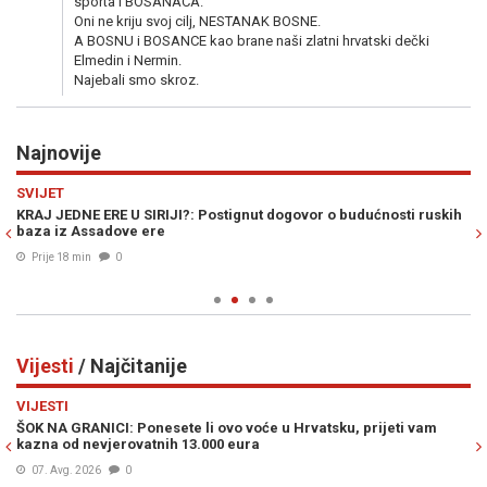
sporta i BOSANACA.
Oni ne kriju svoj cilj, NESTANAK BOSNE.
A BOSNU i BOSANCE kao brane naši zlatni hrvatski dečki
Elmedin i Nermin.
Najebali smo skroz.
Najnovije
Previous
N
SVIJET
E
KRAJ JEDNE ERE U SIRIJI?: Postignut dogovor o budućnosti ruskih
"D
baza iz Assadove ere
Bo
Prije 18 min
0
Vijesti
/ Najčitanije
Previous
N
VIJESTI
VI
ŠOK NA GRANICI: Ponesete li ovo voće u Hrvatsku, prijeti vam
UK
kazna od nevjerovatnih 13.000 eura
Uk
sa
07. Avg. 2026
0