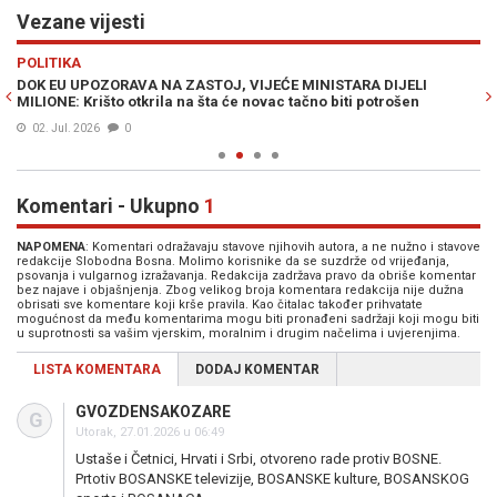
Vezane vijesti
Previous
N
POLITIKA
VI
DOK EU UPOZORAVA NA ZASTOJ, VIJEĆE MINISTARA DIJELI
VI
MILIONE: Krišto otkrila na šta će novac tačno biti potrošen
fi
02. Jul. 2026
0
Komentari - Ukupno
1
NAPOMENA
: Komentari odražavaju stavove njihovih autora, a ne nužno i stavove
redakcije Slobodna Bosna. Molimo korisnike da se suzdrže od vrijeđanja,
psovanja i vulgarnog izražavanja. Redakcija zadržava pravo da obriše komentar
bez najave i objašnjenja. Zbog velikog broja komentara redakcija nije dužna
obrisati sve komentare koji krše pravila. Kao čitalac također prihvatate
mogućnost da među komentarima mogu biti pronađeni sadržaji koji mogu biti
u suprotnosti sa vašim vjerskim, moralnim i drugim načelima i uvjerenjima.
LISTA KOMENTARA
DODAJ KOMENTAR
GVOZDENSAKOZARE
G
Utorak, 27.01.2026 u 06:49
Ustaše i Četnici, Hrvati i Srbi, otvoreno rade protiv BOSNE.
Prtotiv BOSANSKE televizije, BOSANSKE kulture, BOSANSKOG