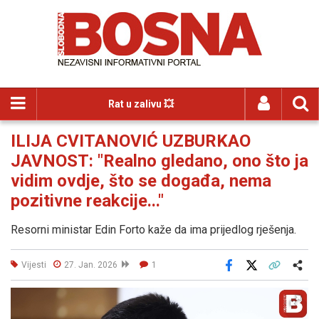
Rat u zalivu 💥
ILIJA CVITANOVIĆ UZBURKAO
JAVNOST: "Realno gledano, ono što ja
vidim ovdje, što se događa, nema
pozitivne reakcije..."
Resorni ministar Edin Forto kaže da ima prijedlog rješenja.
Vijesti
27. Jan. 2026
1
Facebook
X
Kopiraj link
Više