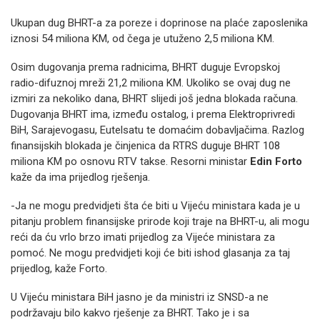
Ukupan dug BHRT-a za poreze i doprinose na plaće zaposlenika
iznosi 54 miliona KM, od čega je utuženo 2,5 miliona KM.
Osim dugovanja prema radnicima, BHRT duguje Evropskoj
radio-difuznoj mreži 21,2 miliona KM. Ukoliko se ovaj dug ne
izmiri za nekoliko dana, BHRT slijedi još jedna blokada računa.
Dugovanja BHRT ima, između ostalog, i prema Elektroprivredi
BiH, Sarajevogasu, Eutelsatu te domaćim dobavljačima. Razlog
finansijskih blokada je činjenica da RTRS duguje BHRT 108
miliona KM po osnovu RTV takse. Resorni ministar
Edin Forto
kaže da ima prijedlog rješenja.
-Ja ne mogu predvidjeti šta će biti u Vijeću ministara kada je u
pitanju problem finansijske prirode koji traje na BHRT-u, ali mogu
reći da ću vrlo brzo imati prijedlog za Vijeće ministara za
pomoć. Ne mogu predvidjeti koji će biti ishod glasanja za taj
prijedlog, kaže Forto.
U Vijeću ministara BiH jasno je da ministri iz SNSD-a ne
podržavaju bilo kakvo rješenje za BHRT. Tako je i sa