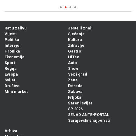
Rat u zalivu
Jeste li znali
Vijesti
Sjećanje
Politika
Kultura
Intervjui
Zdravlje
Hronika
Gastro
Ekonomija
HiTec
Sport
Auto
Regija
Show
Evropa
Sex i grad
Svijet
Žena
Društvo
Estrada
Mini market
Zabava
Frljoka
Šareni svijet
SP 2026
SENAD ANTE-PORTAL
Sarajevski snajperisti
Arhiva