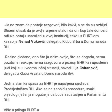
-Ja ne znam da postoje razgovori, bilo kakvi, a ne da su ozbiljni.
Stičem utisak da je ovdje vrijeme stalo i da oni koji žele donositi
odluke ostaju usamljeni u ovoj instituciji, tako i s BHRT-om,
kazao je
Nenad Vuković
, delegat u Klubu Srba u Domu naroda
BiH.
-Realno gledano, ono što ja vidim ovdje, što se događa, nema
pozitivne reakcije, nema razgovora o poziciji BHRT-a i uposlenih
ljudi koji su u veoma lošoj situaciji, navodi
Ilija Cvitanović
,
delegat u Klubu Hrvata u Domu naroda BiH.
Jedina slamka spasa za BHRT je najavljena sjednica
Predsjedništva BiH. Ako se ne zaobiđu procedure, svaki
prijedlog rješenja moguće je da bude zaustavljen u Parlamentu
BiH.
Više u prilogu BHRT-a.