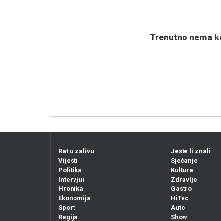
Trenutno nema ko
Rat u zalivu
Jeste li znali
Vijesti
Sjećanje
Politika
Kultura
Intervjui
Zdravlje
Hronika
Gastro
Ekonomija
HiTec
Sport
Auto
Regija
Show