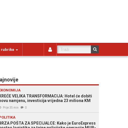
 rubrike
ajnovije
EKONOMIJA
KREĆE VELIKA TRANSFORMACIJA: Hotel će dobiti
novu namjenu, investicija vrijedna 23 miliona KM
Prije 35 min
0
POLITIKA
BRZA POŠTA ZA SPECIJALCE: Kako je EuroExpress
postao logistika za tajne policijske operacije MUP-