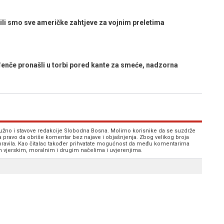
 smo sve američke zahtjeve za vojnim preletima
če pronašli u torbi pored kante za smeće, nadzorna
 nužno i stavove redakcije Slobodna Bosna. Molimo korisnike da se suzdrže
va pravo da obriše komentar bez najave i objašnjenja. Zbog velikog broja
 pravila. Kao čitalac također prihvatate mogućnost da među komentarima
im vjerskim, moralnim i drugim načelima i uvjerenjima.