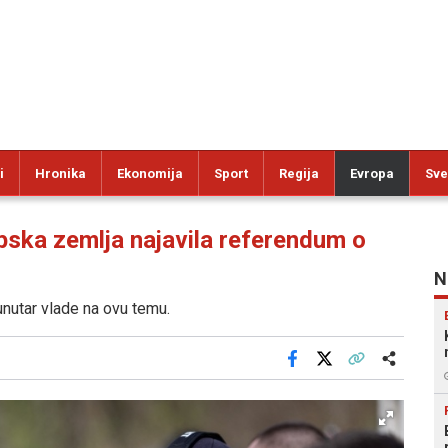
i
Hronika
Ekonomija
Sport
Regija
Evropa
Sve
a zemlja najavila referendum o
N
unutar vlade na ovu temu.
Facebook
X
Kopiraj link
Više