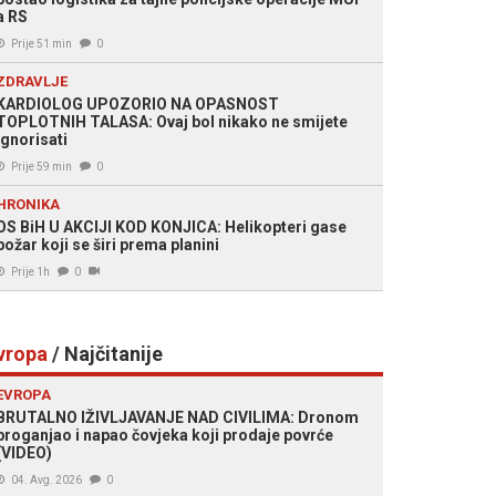
a RS
Prije 51 min
0
ZDRAVLJE
KARDIOLOG UPOZORIO NA OPASNOST
TOPLOTNIH TALASA: Ovaj bol nikako ne smijete
ignorisati
Prije 59 min
0
HRONIKA
OS BiH U AKCIJI KOD KONJICA: Helikopteri gase
požar koji se širi prema planini
Prije 1h
0
vropa
/ Najčitanije
EVROPA
BRUTALNO IŽIVLJAVANJE NAD CIVILIMA: Dronom
proganjao i napao čovjeka koji prodaje povrće
(VIDEO)
04. Avg. 2026
0