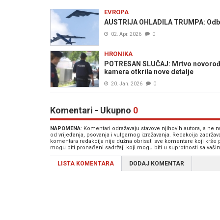
EVROPA
AUSTRIJA OHLADILA TRUMPA: Odbili
02. Apr. 2026
0
HRONIKA
POTRESAN SLUČAJ: Mrtvo novorođen
kamera otkrila nove detalje
20. Jan. 2026
0
Komentari - Ukupno
0
NAPOMENA
: Komentari odražavaju stavove njihovih autora, a ne
od vrijeđanja, psovanja i vulgarnog izražavanja. Redakcija zadrža
komentara redakcija nije dužna obrisati sve komentare koji krše
mogu biti pronađeni sadržaji koji mogu biti u suprotnosti sa vaš
LISTA KOMENTARA
DODAJ KOMENTAR