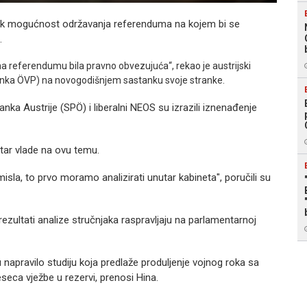
petak mogućnost održavanja referenduma na kojem bi se
.
 na referendumu bila pravno obvezujuća“, rekao je austrijski
ranka ÖVP) na novogodišnjem sastanku svoje stranke.
anka Austrije (SPÖ) i liberalni NEOS su izrazili iznenađenje
utar vlade na ovu temu.
sla, to prvo moramo analizirati unutar kabineta", poručili su
rezultati analize stručnjaka raspravljaju na parlamentarnoj
 napravilo studiju koja predlaže produljenje vojnog roka sa
eca vježbe u rezervi, prenosi Hina.