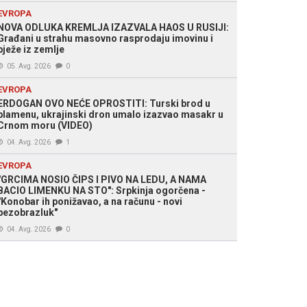
EVROPA
NOVA ODLUKA KREMLJA IZAZVALA HAOS U RUSIJI:
Građani u strahu masovno rasprodaju imovinu i
bježe iz zemlje
05. Avg. 2026
0
EVROPA
ERDOGAN OVO NEĆE OPROSTITI: Turski brod u
plamenu, ukrajinski dron umalo izazvao masakr u
Crnom moru (VIDEO)
04. Avg. 2026
1
EVROPA
"GRCIMA NOSIO ČIPS I PIVO NA LEDU, A NAMA
BACIO LIMENKU NA STO": Srpkinja ogorčena -
"Konobar ih ponižavao, a na računu - novi
bezobrazluk"
04. Avg. 2026
0