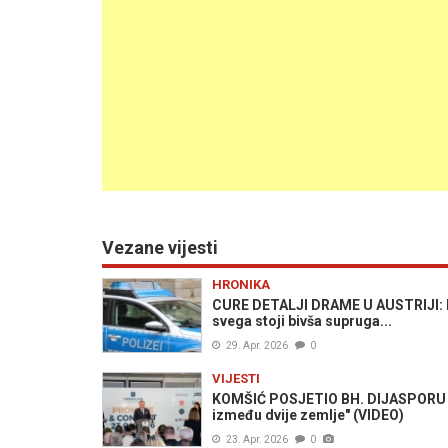
Vezane vijesti
HRONIKA
CURE DETALJI DRAME U AUSTRIJI: M
svega stoji bivša supruga...
29. Apr. 2026
0
VIJESTI
KOMŠIĆ POSJETIO BH. DIJASPORU U A
između dvije zemlje" (VIDEO)
23. Apr. 2026
0