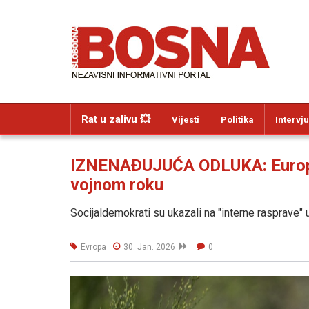
Rat u zalivu 💥
Vijesti
Politika
Intervju
IZNENAĐUJUĆA ODLUKA: Europsk
vojnom roku
Socijaldemokrati su ukazali na "interne rasprave" 
Evropa
30. Jan. 2026
0