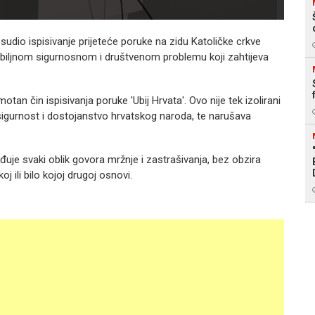
osudio ispisivanje prijeteće poruke na zidu Katoličke crkve
ozbiljnom sigurnosnom i društvenom problemu koji zahtijeva
n čin ispisivanja poruke 'Ubij Hrvata'. Ovo nije tek izolirani
igurnost i dostojanstvo hrvatskog naroda, te narušava
uje svaki oblik govora mržnje i zastrašivanja, bez obzira
j ili bilo kojoj drugoj osnovi.