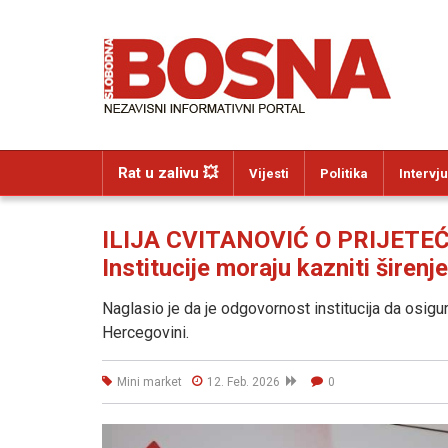
Rat u zalivu 💥
Vijesti
Politika
Intervju
ILIJA CVITANOVIĆ O PRIJETE
Institucije moraju kazniti širenj
Naglasio je da je odgovornost institucija da osigu
Hercegovini.
Mini market
12. Feb. 2026
0