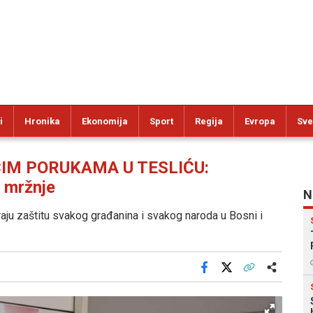
i
Hronika
Ekonomija
Sport
Regija
Evropa
Sve
ĆIM PORUKAMA U TESLIĆU:
e mržnje
N
raju zaštitu svakog građanina i svakog naroda u Bosni i
Facebook
X
Kopiraj link
Više