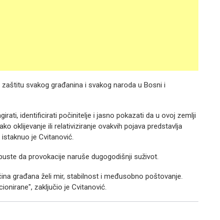
u zaštitu svakog građanina i svakog naroda u Bosni i
irati, identificirati počinitelje i jasno pokazati da u ovoj zemlji
ko oklijevanje ili relativiziranje ovakvih pojava predstavlja
istaknuo je Cvitanović.
puste da provokacije naruše dugogodišnji suživot.
većina građana želi mir, stabilnost i međusobno poštovanje.
onirane", zaključio je Cvitanović.