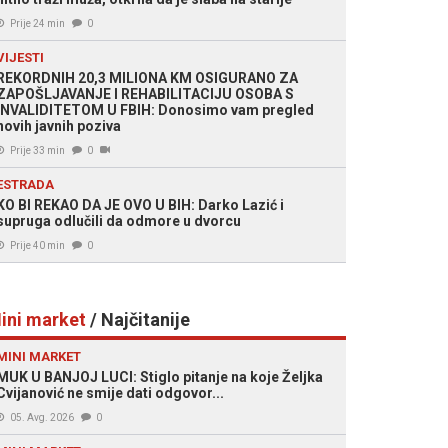
Prije 24 min
0
VIJESTI
REKORDNIH 20,3 MILIONA KM OSIGURANO ZA
ZAPOŠLJAVANJE I REHABILITACIJU OSOBA S
INVALIDITETOM U FBIH: Donosimo vam pregled
novih javnih poziva
Prije 33 min
0
ESTRADA
KO BI REKAO DA JE OVO U BIH: Darko Lazić i
supruga odlučili da odmore u dvorcu
Prije 40 min
0
ini market
/ Najčitanije
MINI MARKET
MUK U BANJOJ LUCI: Stiglo pitanje na koje Željka
Cvijanović ne smije dati odgovor...
05. Avg. 2026
0