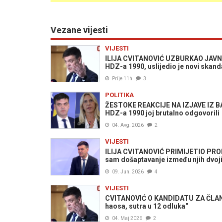
Vezane vijesti
VIJESTI
ILIJA CVITANOVIĆ UZBURKAO JAVNOST
HDZ-a 1990, uslijedio je novi skanda
Prije 11h
3
POLITIKA
ŽESTOKE REAKCIJE NA IZJAVE IZ BANJ
HDZ-a 1990 joj brutalno odgovorili
04. Avg. 2026
2
VIJESTI
ILIJA CVITANOVIĆ PRIMIJETIO PR
sam došaptavanje između njih dvoj
09. Jun. 2026
4
VIJESTI
CVITANOVIĆ O KANDIDATU ZA ČLANA
haosa, sutra u 12 odluka"
04. Maj 2026
2