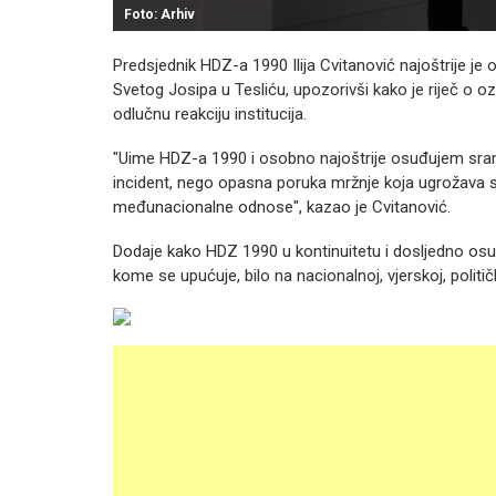
Foto: Arhiv
Predsjednik HDZ-a 1990 Ilija Cvitanović najoštrije je 
Svetog Josipa u Tesliću, upozorivši kako je riječ o 
odlučnu reakciju institucija.
"Uime HDZ-a 1990 i osobno najoštrije osuđujem sramota
incident, nego opasna poruka mržnje koja ugrožava s
međunacionalne odnose", kazao je Cvitanović.
Dodaje kako HDZ 1990 u kontinuitetu i dosljedno osuđ
kome se upućuje, bilo na nacionalnoj, vjerskoj, političko