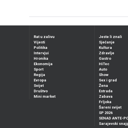
Rat u zalivu
Jeste li znali
Vijesti
Sjećanje
Politika
Kultura
Intervjui
Zdravlje
Hronika
Gastro
Ekonomija
HiTec
Sport
Auto
Regija
Show
Evropa
Sex i grad
Svijet
Žena
Društvo
Estrada
Mini market
Zabava
Frljoka
Šareni svijet
SP 2026
SENAD ANTE-P
Sarajevski snajp