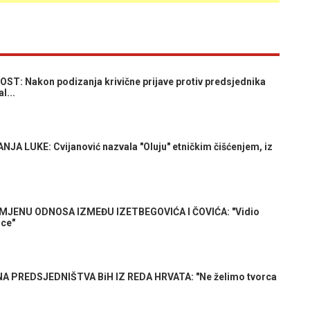
: Nakon podizanja krivične prijave protiv predsjednika
l...
A LUKE: Cvijanović nazvala "Oluju" etničkim čišćenjem, iz
OMJENU ODNOSA IZMEĐU IZETBEGOVIĆA I ČOVIĆA: "Vidio
ice"
 PREDSJEDNIŠTVA BiH IZ REDA HRVATA: "Ne želimo tvorca