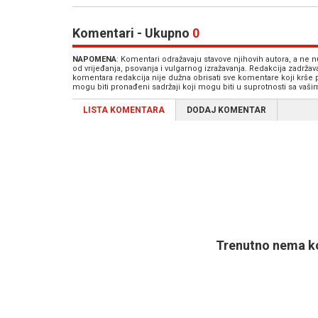
Komentari - Ukupno
0
NAPOMENA
: Komentari odražavaju stavove njihovih autora, a ne
od vrijeđanja, psovanja i vulgarnog izražavanja. Redakcija zadrža
komentara redakcija nije dužna obrisati sve komentare koji krše
mogu biti pronađeni sadržaji koji mogu biti u suprotnosti sa vaš
LISTA KOMENTARA
DODAJ KOMENTAR
Trenutno nema ko