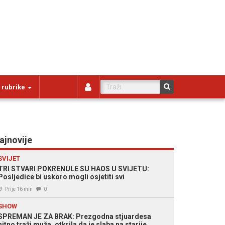
 rubrike
ajnovije
SVIJET
TRI STVARI POKRENULE SU HAOS U SVIJETU:
Posljedice bi uskoro mogli osjetiti svi
Prije 16 min
0
SHOW
SPREMAN JE ZA BRAK: Prezgodna stjuardesa
hitno traži muža, otkrila da je slaba na starije