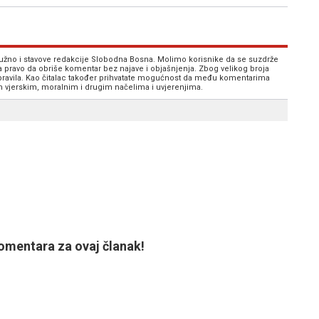
 nužno i stavove redakcije Slobodna Bosna. Molimo korisnike da se suzdrže
va pravo da obriše komentar bez najave i objašnjenja. Zbog velikog broja
 pravila. Kao čitalac također prihvatate mogućnost da među komentarima
im vjerskim, moralnim i drugim načelima i uvjerenjima.
mentara za ovaj članak!