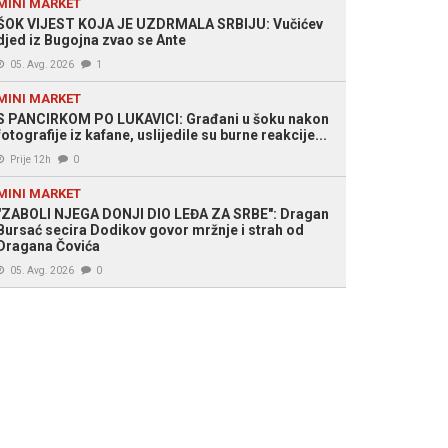
MINI MARKET
ŠOK VIJEST KOJA JE UZDRMALA SRBIJU: Vučićev
djed iz Bugojna zvao se Ante
05. Avg. 2026
1
MINI MARKET
S PANCIRKOM PO LUKAVICI: Građani u šoku nakon
fotografije iz kafane, uslijedile su burne reakcije...
Prije 12h
0
MINI MARKET
"ZABOLI NJEGA DONJI DIO LEĐA ZA SRBE": Dragan
Bursać secira Dodikov govor mržnje i strah od
Dragana Čovića
05. Avg. 2026
0