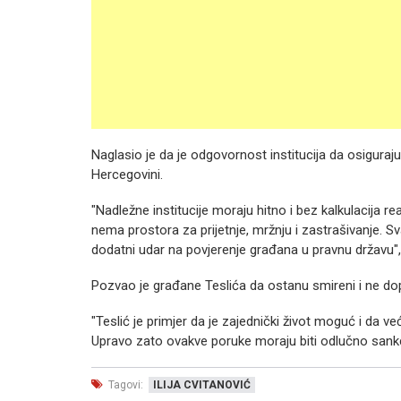
Naglasio je da je odgovornost institucija da osiguraj
Hercegovini.
"Nadležne institucije moraju hitno i bez kalkulacija reag
nema prostora za prijetnje, mržnju i zastrašivanje. Sva
dodatni udar na povjerenje građana u pravnu državu", 
Pozvao je građane Teslića da ostanu smireni i ne do
"Teslić je primjer da je zajednički život moguć i da 
Upravo zato ovakve poruke moraju biti odlučno sankci
Tagovi:
ILIJA CVITANOVIĆ