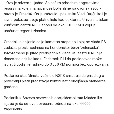
- Ovo je mizerno i jadno. Sa našim prirodnim bogatstvima i
resursima koje imamo, može bolje ali ne sa ovom vlašću -
naveo je Crnadak. On je zahvalio i poslaniku Vladi Đajiću koji je
javno pokazao svoju platnu listu kao doktor na Univerzitetskom
kliničkom centru RS u iznosu od oko 3.100 KM u koju je
uračunat regres i zimnica.
Crnadak je ocijenio da je kamatna stopa po kojoj se Vlada RS
zadužila prošle sedmice na Londonskoj berzi "zelenaška".
Istovremeno je pitao predsjednika Vlade RS zašto u RS nije
donesena odluka kao u Federaciji BiH da poslodavac može
isplatiti godišnje radniku do 3.600 KM pomoći bez oporezivanja.
Poslanici skupštinske većine u NSRS smatraju da prijedlog o
povećanju plata predstavlja kontinuitet poboljšanja standarda
građana.
Poslanik iz Saveza nezavisnih socijaldemokrata Mladen Ilić
izjavio je da se ovo povećanje odnosi na oko 44.000
zaposlenih.