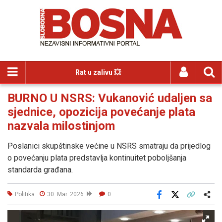
Rat u zalivu 💥
BURNO U NSRS: Vukanović udaljen sa
sjednice, opozicija povećanje plata
nazvala milostinjom
Poslanici skupštinske većine u NSRS smatraju da prijedlog
o povećanju plata predstavlja kontinuitet poboljšanja
standarda građana.
Politika
30. Mar. 2026
0
Facebook
X
Kopiraj link
Više