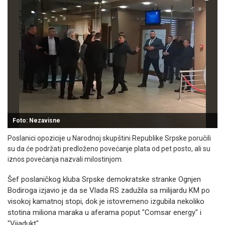
Foto: Nezavisne
Poslanici opozicije u Narodnoj skupštini Republike Srpske poručili
su da će podržati predloženo povećanje plata od pet posto, ali su
iznos povećanja nazvali milostinjom.
Šef poslaničkog kluba Srpske demokratske stranke Ognjen
Bodiroga izjavio je da se Vlada RS zadužila sa milijardu KM po
visokoj kamatnoj stopi, dok je istovremeno izgubila nekoliko
stotina miliona maraka u aferama poput "Comsar energy" i
"Vijadukt".