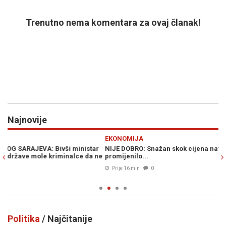
Trenutno nema komentara za ovaj članak!
Najnovije
Previous
N
EKONOMIJA
R
r
NIJE DOBRO: Snažan skok cijena nafte, u jednom danu sve se
Š
 ne
promijenilo...
S
Prije 16 min
0
Politika
/ Najčitanije