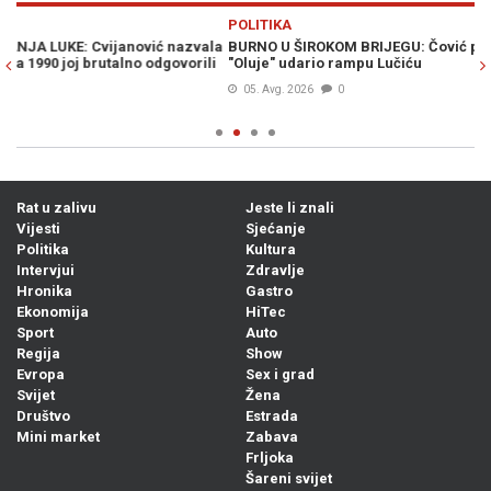
Previous
N
POLITIKA
P
ala
BURNO U ŠIROKOM BRIJEGU: Čović pred samo obilježavanje
"
li
"Oluje" udario rampu Lučiću
n
B
05. Avg. 2026
0
Rat u zalivu
Jeste li znali
Vijesti
Sjećanje
Politika
Kultura
Intervjui
Zdravlje
Hronika
Gastro
Ekonomija
HiTec
Sport
Auto
Regija
Show
Evropa
Sex i grad
Svijet
Žena
Društvo
Estrada
Mini market
Zabava
Frljoka
Šareni svijet