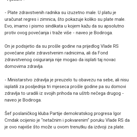
- Plate zdravstvenih radnika su izuzetno male. U platu je
uračunat regres i zimnica, što pokazuje koliko su plate male.
Evo, imamo i pismo sindikata u kojem kažu da su apsolutno
protiv ovog povećanja i traže više - naveo je Bodiroga.
On je podsjetio da su prošle godine na prijedlog Vlade RS
povećane plate zdravstvenim radnicima, ali da Fond
zdravstvenog osiguranja nije mogao da isplati taj novac
domovima zdravlja.
- Ministarstvo zdravlja je preuzelo tu obavezu na sebe, ali nisu
isplatili za posljednja tri mjeseca prošle godine pa su domovi
zdravlja to uradili iz svojih prihoda na uštrb nečega drugog -
naveo je Bodiroga.
Šef poslaničkog kluba Partije demokratskog progresa Igor
Crndak ocijenio je "netačnim i pokvarenim" poruku Vlade RS da
je ovo najviše što može u ovom trenutku da izdvoji za plate.