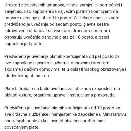
direktori zdravstvenih ustanova, njihovi zamjenici, pomoćnici i
savjetnici, kao zaposleni sa najvećim platnim koeficijentima,
ostvare uvećanje plate od tri posto. Za ljekare specijalizante
predviđeno je uvećanje od sedam posto, glavne sestre
zdravstvene ustanove sa visokom stručnom spremom
ostvaruju uvećanje osnovne plate za 10 posto, a ostali
zaposleni pet posto.
Predviđeno je uvećanje platnih koeficijenata od pet posto za
sve zaposlene u javnim službama, osnovnim i srednjim
školama i đačkim domovima, te u oblasti visokog obrazovanja i
studentskog standarda.
Plate bi trebalo da budu uvećane za isti iznos i zaposlenim u
oblasti kulture, organima uprave i institucijama pravosuđa.
Predviđeno je i uvećanje platnih koeficijenata od 10 posto za
sve državne službenike i namještenike zaposlene u Ministarstvu
unutrašnjih poslova koji nisu obuhvaćeni prethodnim
povećanjem plate.