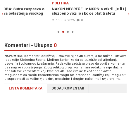
Previous
N
POLITIKA
P
NAKON NESREĆE: Iz NSRS-a otkrili je li Ljubojević smjela koristiti
K
službeno vozilo i ko će platiti štetu
a
10. Jun. 2026
0
Komentari - Ukupno
0
NAPOMENA
: Komentari odražavaju stavove njihovih autora, a ne nužno i stavove
redakcije Slobodna Bosna. Molimo korisnike da se suzdrže od vrijeđanja,
psovanja i vulgarnog izražavanja. Redakcija zadržava pravo da obriše komentar
bez najave i objašnjenja. Zbog velikog broja komentara redakcija nije dužna
obrisati sve komentare koji krše pravila. Kao čitalac također prihvatate
mogućnost da među komentarima mogu biti pronađeni sadržaji koji mogu biti
u suprotnosti sa vašim vjerskim, moralnim i drugim načelima i uvjerenjima.
LISTA KOMENTARA
DODAJ KOMENTAR