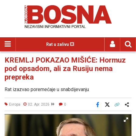
Rat u zalivu 💥
KREMLJ POKAZAO MIŠIĆE: Hormuz
pod opsadom, ali za Rusiju nema
prepreka
Rat izazvao poremećaje u snabdijevanju
Evropa
02. Apr. 2026
0
Facebook
X
Kopiraj link
Više