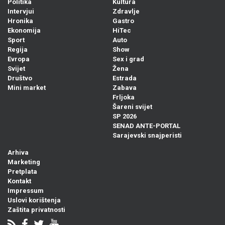
Politika
Kultura
Intervjui
Zdravlje
Hronika
Gastro
Ekonomija
HiTec
Sport
Auto
Regija
Show
Evropa
Sex i grad
Svijet
Žena
Društvo
Estrada
Mini market
Zabava
Frljoka
Šareni svijet
SP 2026
SENAD ANTE-PORTAL
Sarajevski snajperisti
Arhiva
Marketing
Pretplata
Kontakt
Impressum
Uslovi korištenja
Zaštita privatnosti