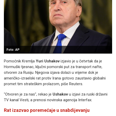
Foto: AP
Pomoćnik Kremlja
Yuri Ushakov
izjavio je u četvrtak da je
Hormuški tjesnac, ključni pomorski put za transport nafte,
otvoren za Rusiju. Njegova izjava dolazi u vrijeme dok je
američko-izraelski rat protiv Irana gotovo zaustavio globalni
promet tim strateškim prolazom, piše Reuters.
"Otvoren je za nas", rekao je
Ushakov
u izjavi za ruski državni
TV kanal Vesti, a prenosi novinska agencija Interfax.
Rat izazvao poremećaje u snabdijevanju