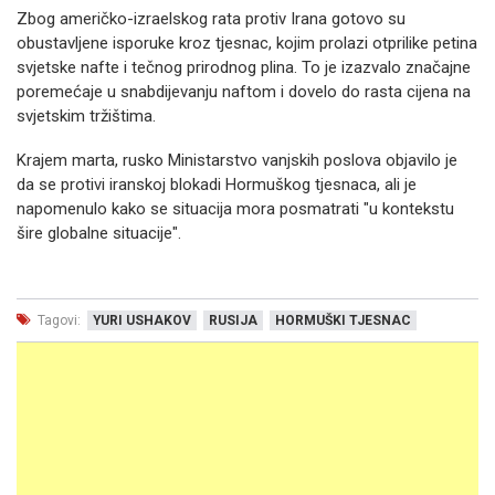
Zbog američko-izraelskog rata protiv Irana gotovo su
obustavljene isporuke kroz tjesnac, kojim prolazi otprilike petina
svjetske nafte i tečnog prirodnog plina. To je izazvalo značajne
poremećaje u snabdijevanju naftom i dovelo do rasta cijena na
svjetskim tržištima.
Krajem marta, rusko Ministarstvo vanjskih poslova objavilo je
da se protivi iranskoj blokadi Hormuškog tjesnaca, ali je
napomenulo kako se situacija mora posmatrati "u kontekstu
šire globalne situacije".
Tagovi:
YURI USHAKOV
RUSIJA
HORMUŠKI TJESNAC