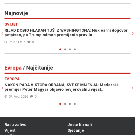
Najnovije
Previous
N
EVROPA
INGTONA: Nuklearni dogovor
BOSFOR POSTAJE NOVO USKO GRLO: Jedna
io pravila
uzdrmati cijene energije i hrane širom s
Prije 44 min
0
Evropa
/ Najčitanije
Previous
N
EVROPA
 SE MIJENJA: Mađarski
ČUDNI DETALJI UDESA SLOVENSKE PREDS
rovatnu vijest...
u kombiju Nataše Pirc Musar?!
06. Avg. 2026
0
Rat u zalivu
Jeste li znali
Vijesti
Sjećanje