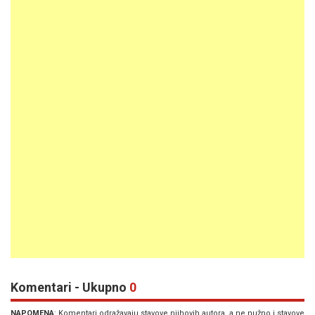
Komentari - Ukupno
0
NAPOMENA
: Komentari odražavaju stavove njihovih autora, a ne nužno i stavove