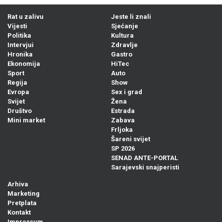
Rat u zalivu
Jeste li znali
Vijesti
Sjećanje
Politika
Kultura
Intervjui
Zdravlje
Hronika
Gastro
Ekonomija
HiTec
Sport
Auto
Regija
Show
Evropa
Sex i grad
Svijet
Žena
Društvo
Estrada
Mini market
Zabava
Frljoka
Šareni svijet
SP 2026
SENAD ANTE-PORTAL
Sarajevski snajperisti
Arhiva
Marketing
Pretplata
Kontakt
Impressum