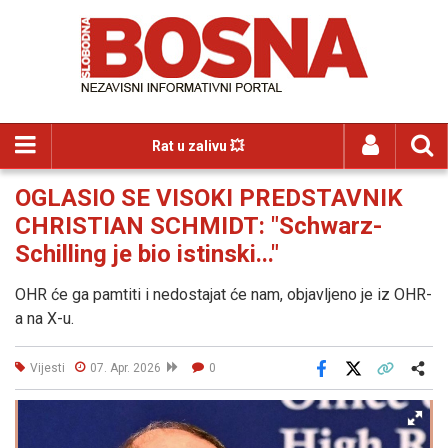
Rat u zalivu 💥
OGLASIO SE VISOKI PREDSTAVNIK
CHRISTIAN SCHMIDT: "Schwarz-
Schilling je bio istinski..."
OHR će ga pamtiti i nedostajat će nam, objavljeno je iz OHR-
a na X-u.
Vijesti
07. Apr. 2026
0
Facebook
X
Kopiraj link
Više