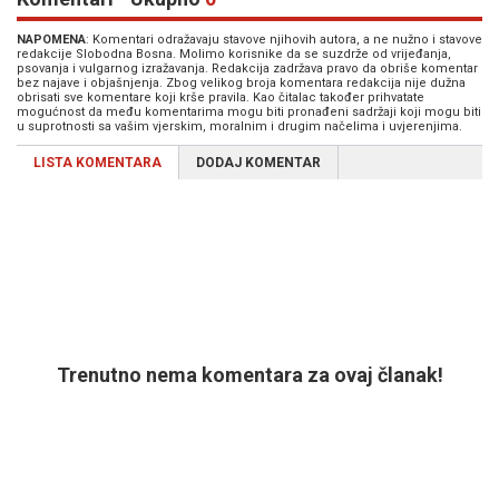
NAPOMENA
: Komentari odražavaju stavove njihovih autora, a ne nužno i stavove
redakcije Slobodna Bosna. Molimo korisnike da se suzdrže od vrijeđanja,
psovanja i vulgarnog izražavanja. Redakcija zadržava pravo da obriše komentar
bez najave i objašnjenja. Zbog velikog broja komentara redakcija nije dužna
obrisati sve komentare koji krše pravila. Kao čitalac također prihvatate
mogućnost da među komentarima mogu biti pronađeni sadržaji koji mogu biti
u suprotnosti sa vašim vjerskim, moralnim i drugim načelima i uvjerenjima.
LISTA KOMENTARA
DODAJ KOMENTAR
Trenutno nema komentara za ovaj članak!