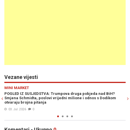
Vezane vijesti
Previous
N
MINI MARKET
objeda nad BiH?
POLITIČKA IGRA VISOKOG RIZIKA: Priprema li vlas
i odnos s Dodikom
ukidanje Schmidtovih odluka?
15. Jun. 2026
0
Komentari - Ukupno
0