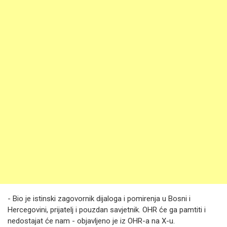
- Bio je istinski zagovornik dijaloga i pomirenja u Bosni i
Hercegovini, prijatelj i pouzdan savjetnik. OHR će ga pamtiti i
nedostajat će nam - objavljeno je iz OHR-a na X-u.