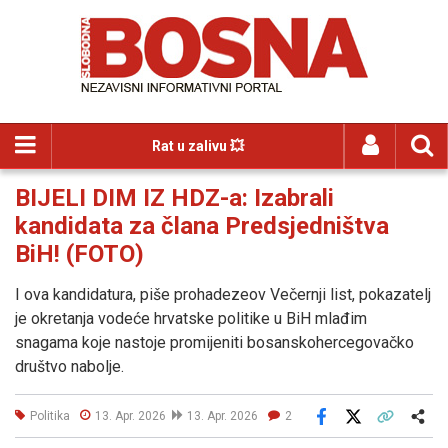
Rat u zalivu 💥
BIJELI DIM IZ HDZ-a: Izabrali
kandidata za člana Predsjedništva
BiH! (FOTO)
I ova kandidatura, piše prohadezeov Večernji list, pokazatelj
je okretanja vodeće hrvatske politike u BiH mlađim
snagama koje nastoje promijeniti bosanskohercegovačko
društvo nabolje.
Politika
13. Apr. 2026
13. Apr. 2026
2
Facebook
X
Kopiraj link
Više