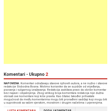
Komentari - Ukupno
2
NAPOMENA
: Komentari odražavaju stavove njihovih autora, a ne nužno i stavove
redakcije Slobodna Bosna. Molimo korisnike da se suzdrže od vrijeđanja,
psovanja i vulgarnog izražavanja. Redakcija zadržava pravo da obriše komentar
bez najave i objašnjenja. Zbog velikog broja komentara redakcija nije dužna
obrisati sve komentare koji krše pravila. Kao čitalac također prihvatate
mogućnost da među komentarima mogu biti pronađeni sadržaji koji mogu biti
u suprotnosti sa vašim vjerskim, moralnim i drugim načelima i uvjerenjima.
LISTA KOMENTARA
DODAJ KOMENTAR