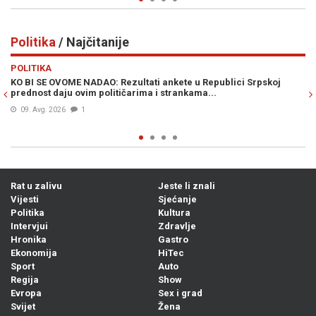
Politika
/ Najčitanije
Previous
N
POLITIKA
pskoj
BARONESA ARMINKA HELIĆ O UVOĐENJU NOVIH SANKCIJA
DODIKU: „To je trebalo odavno učiniti. Ovo je kontinuirana
kampanja s ciljem zastrašivanja..."
08. Avg. 2026
0
Rat u zalivu
Jeste li znali
Vijesti
Sjećanje
Politika
Kultura
Intervjui
Zdravlje
Hronika
Gastro
Ekonomija
HiTec
Sport
Auto
Regija
Show
Evropa
Sex i grad
Svijet
Žena