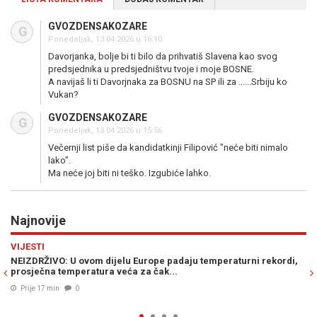
GVOZDENSAKOZARE
G
Ponedeljak, 13.04.2026 u 16:10
Davorjanka, bolje bi ti bilo da prihvatiš Slavena kao svog
predsjednika u predsjedništvu tvoje i moje BOSNE.
A navijaš li ti Davorjnaka za BOSNU na SP ili za ......Srbiju ko
Vukan?
GVOZDENSAKOZARE
G
Ponedeljak, 13.04.2026 u 15:56
Večernji list piše da kandidatkinji Filipović "neće biti nimalo
lako".
Ma neće joj biti ni teško. Izgubiće lahko.
Najnovije
Previous
N
SVIJET
rekordi,
AMERIČKI SENATOR ZVONI NA UZBUNU: "Donald Trump izgubi
ovaj rat, Teheran jača..."
Prije 23 min
0