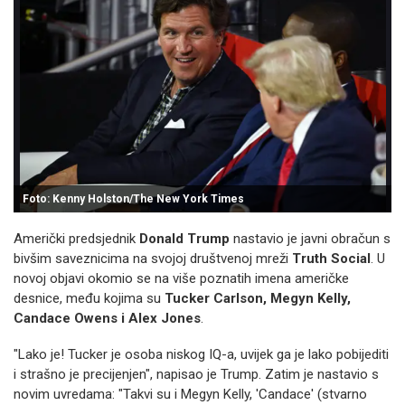
Foto: Kenny Holston/The New York Times
Američki predsjednik
Donald Trump
nastavio je javni obračun s
bivšim saveznicima na svojoj društvenoj mreži
Truth Social
. U
novoj objavi okomio se na više poznatih imena američke
desnice, među kojima su
Tucker Carlson, Megyn Kelly,
Candace Owens i Alex Jones
.
"Lako je! Tucker je osoba niskog IQ-a, uvijek ga je lako pobijediti
i strašno je precijenjen", napisao je Trump. Zatim je nastavio s
novim uvredama: "Takvi su i Megyn Kelly, 'Candace' (stvarno