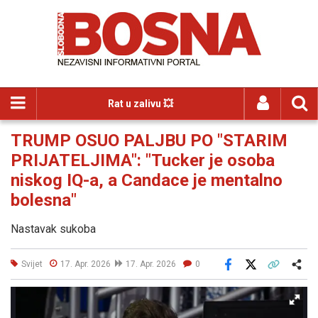
Rat u zalivu 💥
TRUMP OSUO PALJBU PO "STARIM
PRIJATELJIMA": "Tucker je osoba
niskog IQ-a, a Candace je mentalno
bolesna"
Nastavak sukoba
Svijet
17. Apr. 2026
17. Apr. 2026
0
Facebook
X
Kopiraj link
Više