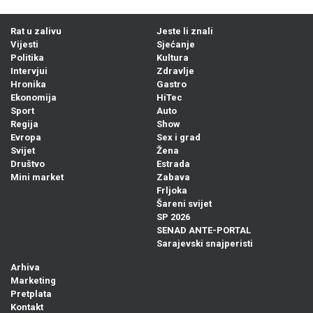
Rat u zalivu
Jeste li znali
Vijesti
Sjećanje
Politika
Kultura
Intervjui
Zdravlje
Hronika
Gastro
Ekonomija
HiTec
Sport
Auto
Regija
Show
Evropa
Sex i grad
Svijet
Žena
Društvo
Estrada
Mini market
Zabava
Frljoka
Šareni svijet
SP 2026
SENAD ANTE-PORTAL
Sarajevski snajperisti
Arhiva
Marketing
Pretplata
Kontakt