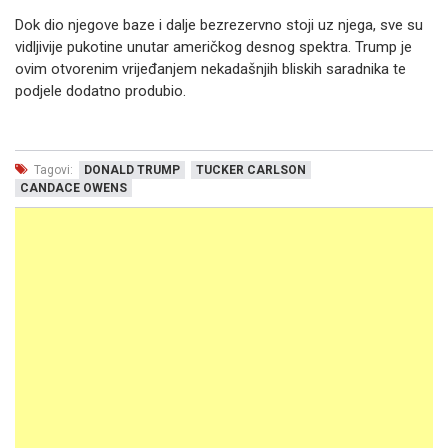
Dok dio njegove baze i dalje bezrezervno stoji uz njega, sve su
vidljivije pukotine unutar američkog desnog spektra. Trump je
ovim otvorenim vrijeđanjem nekadašnjih bliskih saradnika te
podjele dodatno produbio.
Tagovi:
DONALD TRUMP
TUCKER CARLSON
CANDACE OWENS