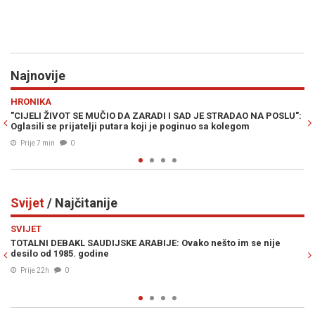
Najnovije
Previous
N
RAT U ZALIVU
 ZARADI I SAD JE STRADAO NA POSLU":
PAKLENI PLAN TEHERANA: Otkrive
a koji je poginuo sa kolegom
Donalda Trumpa prije izbora
Prije 12 min
0
Svijet
/ Najčitanije
Previous
N
SVIJET
KE ARABIJE: Ovako nešto im se nije
IZRAEL ZABRINUT ZBOG POBJE
Mamdanija!"
06. Avg. 2026
0