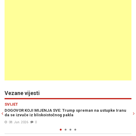
Vezane vijesti
Previous
N
RAT U ZALIVU
Trump spreman na ustupke Iranu
"S NJIMA ILI BEZ NJIH": Trump naj
 pakla
iranskim nuklearnim ambicijama
07. Jun. 2026
0