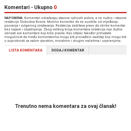
Komentari - Ukupno
0
NAPOMENA
: Komentari odražavaju stavove njihovih autora, a ne nužno i stavove
redakcije Slobodna Bosna. Molimo korisnike da se suzdrže od vrijeđanja,
psovanja i vulgarnog izražavanja. Redakcija zadržava pravo da obriše komentar
bez najave i objašnjenja. Zbog velikog broja komentara redakcija nije dužna
obrisati sve komentare koji krše pravila. Kao čitalac također prihvatate
mogućnost da među komentarima mogu biti pronađeni sadržaji koji mogu biti
u suprotnosti sa vašim vjerskim, moralnim i drugim načelima i uvjerenjima.
LISTA KOMENTARA
DODAJ KOMENTAR
Trenutno nema komentara za ovaj članak!