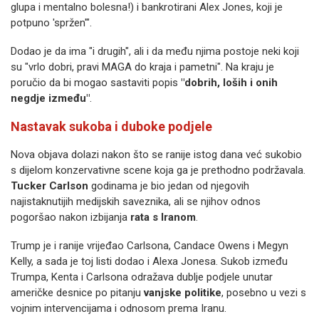
glupa i mentalno bolesna!) i bankrotirani Alex Jones, koji je
potpuno 'spržen'".
Dodao je da ima "i drugih", ali i da među njima postoje neki koji
su "vrlo dobri, pravi MAGA do kraja i pametni". Na kraju je
poručio da bi mogao sastaviti popis
"dobrih, loših i onih
negdje između"
.
Nastavak sukoba i duboke podjele
Nova objava dolazi nakon što se ranije istog dana već sukobio
s dijelom konzervativne scene koja ga je prethodno podržavala.
Tucker Carlson
godinama je bio jedan od njegovih
najistaknutijih medijskih saveznika, ali se njihov odnos
pogoršao nakon izbijanja
rata s Iranom
.
Trump je i ranije vrijeđao Carlsona, Candace Owens i Megyn
Kelly, a sada je toj listi dodao i Alexa Jonesa. Sukob između
Trumpa, Kenta i Carlsona odražava dublje podjele unutar
američke desnice po pitanju
vanjske politike
, posebno u vezi s
vojnim intervencijama i odnosom prema Iranu.