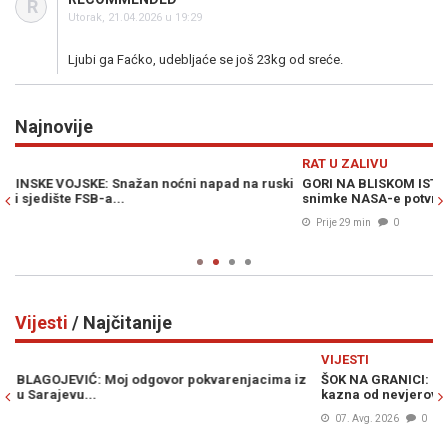
R
Utorak, 21.04.2026 u 19:29
Ljubi ga Faćko, udebljaće se još 23kg od sreće.
Najnovije
Previous
N
RAT U ZALIVU
S
ki
GORI NA BLISKOM ISTOKU: Snažne eksplozije u Saudijskoj Arabiji,
S
snimke NASA-e potvrđuju požare...
s
Prije 29 min
0
Vijesti
/ Najčitanije
Previous
N
VIJESTI
V
z
ŠOK NA GRANICI: Ponesete li ovo voće u Hrvatsku, prijeti vam
M
kazna od nevjerovatnih 13.000 eura
p
07. Avg. 2026
0