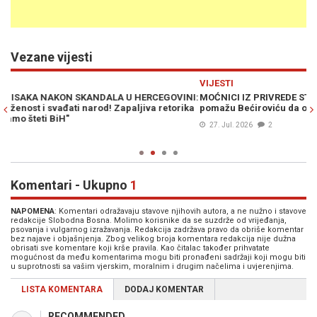
Vezane vijesti
Previous
N
VIJESTI
P
NI:
MOĆNICI IZ PRIVREDE STALI IZA KANDIDATA TROJKE: Zašto tajkuni
R
ka
pomažu Bećiroviću da ostane u Predsjedništvu BiH?
n
27. Jul. 2026
2
Komentari - Ukupno
1
NAPOMENA
: Komentari odražavaju stavove njihovih autora, a ne nužno i stavove
redakcije Slobodna Bosna. Molimo korisnike da se suzdrže od vrijeđanja,
psovanja i vulgarnog izražavanja. Redakcija zadržava pravo da obriše komentar
bez najave i objašnjenja. Zbog velikog broja komentara redakcija nije dužna
obrisati sve komentare koji krše pravila. Kao čitalac također prihvatate
mogućnost da među komentarima mogu biti pronađeni sadržaji koji mogu biti
u suprotnosti sa vašim vjerskim, moralnim i drugim načelima i uvjerenjima.
LISTA KOMENTARA
DODAJ KOMENTAR
RECOMMENDED