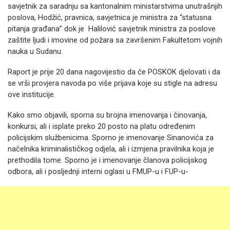
savjetnik za saradnju sa kantonalnim ministarstvima unutrašnjih
poslova, Hodžić, pravnica, savjetnica je ministra za “statusna
pitanja građana” dok je Halilović savjetnik ministra za poslove
zaštite ljudi i imovine od požara sa završenim Fakultetom vojnih
nauka u Sudanu.
Raport je prije 20 dana nagovijestio da će POSKOK djelovati i da
se vrši provjera navoda po više prijava koje su stigle na adresu
ove institucije.
Kako smo objavili, sporna su brojna imenovanja i činovanja,
konkursi, ali i isplate preko 20 posto na platu određenim
policijskim službenicima. Sporno je imenovanje Sinanovića za
načelnika kriminalističkog odjela, ali i izmjena pravilnika koja je
prethodila tome. Sporno je i imenovanje članova policijskog
odbora, ali i posljednji interni oglasi u FMUP-u i FUP-u-