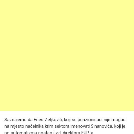
Saznajemo da Enes Zeljković, koji se penzionisao, nije mogao
na mjesto načelnika krim sektora imenovati Sinanovića, koji je
po automatizmu postao i v.d. direktora FUP-a.