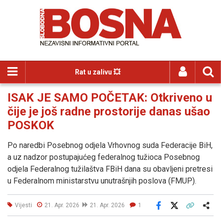
Rat u zalivu 💥
ISAK JE SAMO POČETAK: Otkriveno u
čije je još radne prostorije danas ušao
POSKOK
Po naredbi Posebnog odjela Vrhovnog suda Federacije BiH,
a uz nadzor postupajućeg federalnog tužioca Posebnog
odjela Federalnog tužilaštva FBiH dana su obavljeni pretresi
u Federalnom ministarstvu unutrašnjih poslova (FMUP).
Vijesti
21. Apr. 2026
21. Apr. 2026
1
Facebook
X
Kopiraj link
Više