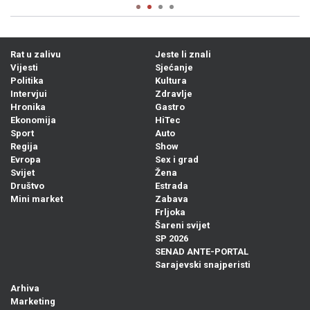
Rat u zalivu
Jeste li znali
Vijesti
Sjećanje
Politika
Kultura
Intervjui
Zdravlje
Hronika
Gastro
Ekonomija
HiTec
Sport
Auto
Regija
Show
Evropa
Sex i grad
Svijet
Žena
Društvo
Estrada
Mini market
Zabava
Frljoka
Šareni svijet
SP 2026
SENAD ANTE-PORTAL
Sarajevski snajperisti
Arhiva
Marketing