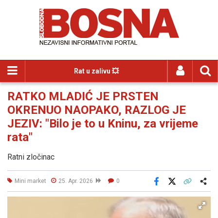
Rat u zalivu 💥
RATKO MLADIĆ JE PRSTEN
OKRENUO NAOPAKO, RAZLOG JE
JEZIV: "Bilo je to u Kninu, za vrijeme
rata"
Ratni zločinac
Mini market
25. Apr. 2026
0
Facebook
X
Kopiraj link
Više