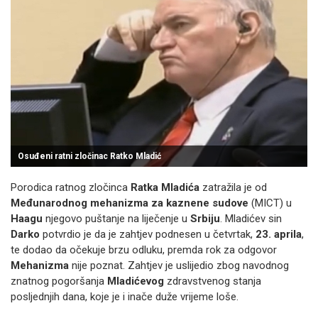
Osuđeni ratni zločinac Ratko Mladić
Porodica ratnog zločinca
Ratka Mladića
zatražila je od
Međunarodnog mehanizma za kaznene sudove
(MICT) u
Haagu
njegovo puštanje na liječenje u
Srbiju
. Mladićev sin
Darko
potvrdio je da je zahtjev podnesen u četvrtak,
23. aprila
,
te dodao da očekuje brzu odluku, premda rok za odgovor
Mehanizma
nije poznat. Zahtjev je uslijedio zbog navodnog
znatnog pogoršanja
Mladićevog
zdravstvenog stanja
posljednjih dana, koje je i inače duže vrijeme loše.