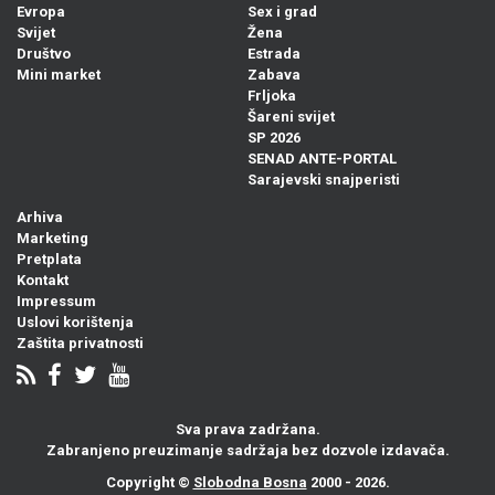
Evropa
Sex i grad
Svijet
Žena
Društvo
Estrada
Mini market
Zabava
Frljoka
Šareni svijet
SP 2026
SENAD ANTE-PORTAL
Sarajevski snajperisti
Arhiva
Marketing
Pretplata
Kontakt
Impressum
Uslovi korištenja
Zaštita privatnosti
Sva prava zadržana.
Zabranjeno preuzimanje sadržaja bez dozvole izdavača.
Copyright ©
Slobodna Bosna
2000 - 2026.