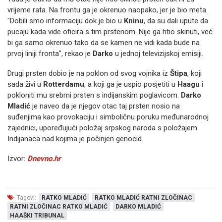
vrijeme rata. Na frontu ga je okrenuo naopako, jer je bio meta.
"Dobili smo informaciju dok je bio u
Kninu
, da su dali upute da
pucaju kada vide oficira s tim prstenom. Nije ga htio skinuti, već
bi ga samo okrenuo tako da se kamen ne vidi kada bude na
prvoj liniji fronta", rekao je
Darko
u jednoj televizijskoj emisiji.
Drugi prsten dobio je na poklon od svog vojnika iz
Štipa
, koji
sada živi u
Rotterdamu
, a koji ga je uspio posjetiti u
Haagu
i
pokloniti mu srebrni prsten s indijanskim poglavicom.
Darko
Mladić
je naveo da je njegov otac taj prsten nosio na
suđenjima kao provokaciju i simboličnu poruku međunarodnoj
zajednici, upoređujući položaj srpskog naroda s položajem
Indijanaca nad kojima je počinjen genocid.
Izvor:
Dnevno.hr
Tagovi:
RATKO MLADIĆ
RATKO MLADIĆ RATNI ZLOČINAC
RATNI ZLOČINAC RATKO MLADIĆ
DARKO MLADIĆ
HAAŠKI TRIBUNAL