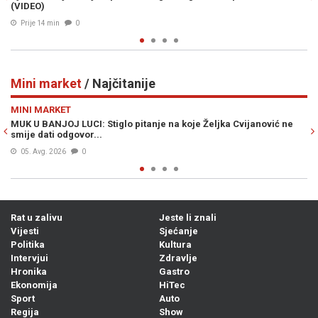
Prije 16 min
0
Mini market
/ Najčitanije
Previous
N
MINI MARKET
nović ne
ŠOK VIJEST KOJA JE UZDRMALA SRBIJU: Vučićev djed iz Bu
zvao se Ante
05. Avg. 2026
1
Rat u zalivu
Jeste li znali
Vijesti
Sjećanje
Politika
Kultura
Intervjui
Zdravlje
Hronika
Gastro
Ekonomija
HiTec
Sport
Auto
Regija
Show