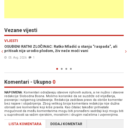
Vezane vijesti
Previous
N
VIJESTI
a", ali
SRBIJA NA NOGAMA NAKON ISTORIJSKE LEKCIJE MILANA ST
PROTIĆA: "Zločin u Srebrenici je apsolutno NEOPROSTIV, jer
počinili SRBI" (VIDEO)
01. Avg. 2026
3
Komentari - Ukupno
0
NAPOMENA
: Komentari odražavaju stavove njihovih autora, a ne nužno i stavove
redakcije Slobodna Bosna. Molimo korisnike da se suzdrže od vrijeđanja,
psovanja i vulgarnog izražavanja. Redakcija zadržava pravo da obriše komentar
bez najave i objašnjenja. Zbog velikog broja komentara redakcija nije dužna
obrisati sve komentare koji krše pravila. Kao čitalac također prihvatate
mogućnost da među komentarima mogu biti pronađeni sadržaji koji mogu biti
u suprotnosti sa vašim vjerskim, moralnim i drugim načelima i uvjerenjima.
LISTA KOMENTARA
DODAJ KOMENTAR