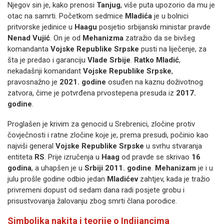
Njegov sin je, kako prenosi
Tanjug
, više puta upozorio da mu je
otac na samrti. Početkom sedmice
Mladića
je u bolnici
pritvorske jedinice u
Haagu
posjetio srbijanski ministar pravde
Nenad Vujić
. On je od
Mehanizma
zatražio da se bivšeg
komandanta
Vojske Republike Srpske
pusti na liječenje, za
šta je predao i garanciju
Vlade Srbije
.
Ratko Mladić
,
nekadašnji komandant
Vojske Republike Srpske
,
pravosnažno je
2021. godine
osuđen na kaznu doživotnog
zatvora, čime je potvrđena prvostepena presuda iz
2017.
godine
.
Proglašen je krivim za genocid u Srebrenici, zločine protiv
čovječnosti i ratne zločine koje je, prema presudi, počinio kao
najviši general
Vojske Republike Srpske
u svrhu stvaranja
entiteta
RS
. Prije izručenja u
Haag
od pravde se skrivao
16
godina
, a uhapšen je u
Srbiji
2011. godine
.
Mehanizam
je i u
julu prošle godine odbio jedan
Mladićev
zahtjev, kada je tražio
privremeni dopust od sedam dana radi posjete grobu i
prisustvovanja žalovanju zbog smrti člana porodice.
Simbolika nakita i teorije o Indijancima