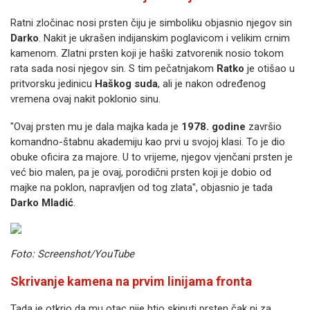
Ratni zločinac nosi prsten čiju je simboliku objasnio njegov sin
Darko
. Nakit je ukrašen indijanskim poglavicom i velikim crnim
kamenom. Zlatni prsten koji je haški zatvorenik nosio tokom
rata sada nosi njegov sin. S tim pečatnjakom
Ratko
je otišao u
pritvorsku jedinicu
Haškog suda
, ali je nakon određenog
vremena ovaj nakit poklonio sinu.
"Ovaj prsten mu je dala majka kada je
1978. godine
završio
komandno-štabnu akademiju kao prvi u svojoj klasi. To je dio
obuke oficira za majore. U to vrijeme, njegov vjenčani prsten je
već bio malen, pa je ovaj, porodični prsten koji je dobio od
majke na poklon, napravljen od tog zlata", objasnio je tada
Darko Mladić
.
Foto: Screenshot/YouTube
Skrivanje kamena na prvim linijama fronta
Tada je otkrio da mu otac nije htio skinuti prsten čak ni za