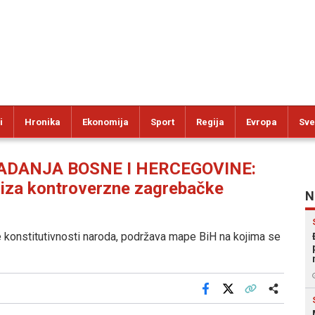
i
Hronika
Ekonomija
Sport
Regija
Evropa
Sve
MADANJA BOSNE I HERCEGOVINE:
 iza kontroverzne zagrebačke
N
 konstitutivnosti naroda, podržava mape BiH na kojima se
Facebook
X
Kopiraj link
Više