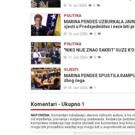
14. Jul. 2026
0
POLITIKA
MARINA PENDEŠ UZBURKALA JAVNOST:
sjesti u Predsjedništvo i neće biti p
16. Jun. 2026
2
POLITIKA
"NIKO NIJE ZNAO SAKRIT' SUZE K'O 
11. Jun. 2026
0
VIJESTI
MARINA PENDEŠ SPUSTILA RAMPU: Ne
zbog čega
05. Jun. 2026
1
Komentari - Ukupno
1
NAPOMENA
: Komentari odražavaju stavove njihovih autora, a ne
od vrijeđanja, psovanja i vulgarnog izražavanja. Redakcija zadrža
komentara redakcija nije dužna obrisati sve komentare koji krše
mogu biti pronađeni sadržaji koji mogu biti u suprotnosti sa vaš