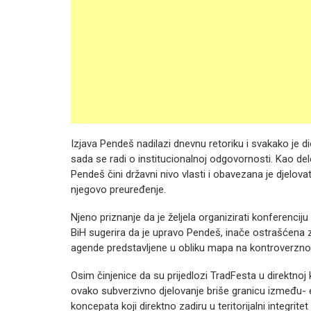
Izjava Pendeš nadilazi dnevnu retoriku i svakako je di
sada se radi o institucionalnoj odgovornosti. Kao d
Pendeš čini državni nivo vlasti i obavezana je djelov
njegovo preuređenje.
Njeno priznanje da je željela organizirati konferenciju
BiH sugerira da je upravo Pendeš, inače ostrašćena z
agende predstavljene u obliku mapa na kontroverzn
Osim činjenice da su prijedlozi TradFesta u direktnoj
ovako subverzivno djelovanje briše granicu između- e
koncepata koji direktno zadiru u teritorijalni integrit