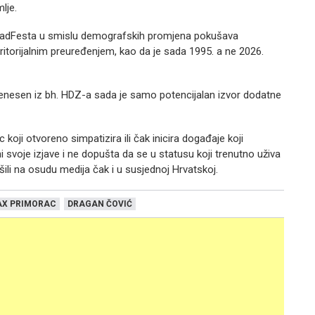
lje.
 TradFesta u smislu demografskih promjena pokušava
eritorijalnim preuređenjem, kao da je sada 1995. a ne 2026.
 prenesen iz bh. HDZ-a sada je samo potencijalan izvor dodatne
oji otvoreno simpatizira ili čak inicira događaje koji
ni svoje izjave i ne dopušta da se u statusu koji trenutno uživa
ili na osudu medija čak i u susjednoj Hrvatskoj.
X PRIMORAC
DRAGAN ČOVIĆ