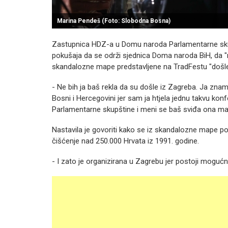
Marina Pendeš (Foto: Slobodna Bosna)
Zastupnica HDZ-a u Domu naroda Parlamentarne sku
pokušaja da se održi sjednica Doma naroda BiH, da "ne
skandalozne mape predstavljene na TradFestu "došle
- Ne bih ja baš rekla da su došle iz Zagreba. Ja znam
Bosni i Hercegovini jer sam ja htjela jednu takvu kon
Parlamentarne skupštine i meni se baš sviđa ona map
Nastavila je govoriti kako se iz skandalozne mape pod
čišćenje nad 250.000 Hrvata iz 1991. godine.
- I zato je organizirana u Zagrebu jer postoji moguć