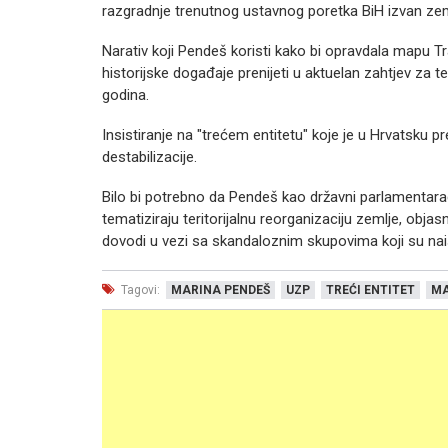
razgradnje trenutnog ustavnog poretka BiH izvan zem
Narativ koji Pendeš koristi kako bi opravdala mapu
historijske događaje prenijeti u aktuelan zahtjev za t
godina.
Insistiranje na "trećem entitetu" koje je u Hrvatsku
destabilizacije.
Bilo bi potrebno da Pendeš kao državni parlamentarac k
tematiziraju teritorijalnu reorganizaciju zemlje, objas
dovodi u vezi sa skandaloznim skupovima koji su naiš
Tagovi:
MARINA PENDEŠ
UZP
TREĆI ENTITET
MA