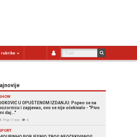
 rubrike
ajnovije
SHOW
ĐOKOVIĆ U OPUŠTENOM IZDANJU: Popeo se na
pozornicu i zapjevao, ovo se nije očekivalo - "Pivo
mi daj..."
Prije 11 min
0
SPORT
MOURINHO POBJESNIO ZBOG NEOČEKIVANOG