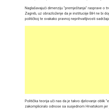
Naglašavajući dimenziju "premještanja" rasprave o t
Zagreb, uz obrazloženje da je instituciije BiH ne bi dop
političkoj te svakako pravnoj neprihvatljivosti sadržaja
Politička teorija uči nas da je takvo djelovanje oblik "e
zakompliciralo odnose sa susjednom Hrvatskom jer je