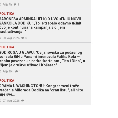
Prije 7h
1
POLITIKA
BARONESA ARMINKA HELIĆ O UVOĐENJU NOVIH
SANKCIJA DODIKU: „To je trebalo odavno učiniti.
Ovo je kontinuirana kampanja s ciljem
zastrašivanja..."
08. Avg. 2026
0
POLITIKA
BODIROGA U GLAVU: "Cvijanovićka za počasnog
konzula BiH u Panami imenovala Fatiha Kola —
osobu povezanu s narko-kartelom „Tito i Dino“, u
čijem je društvu uživao i Košarac"
Prije 19h
1
POLITIKA
DRAMA U WASHINGTONU: Kongresmeni traže
vraćanje Milorada Dodika na "crnu listu", ali ni to
nije sve...
07. Avg. 2026
1