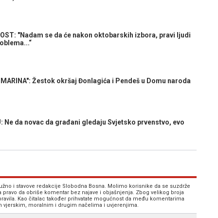
 "Nadam se da će nakon oktobarskih izbora, pravi ljudi
roblema...“
MARINA": Žestok okršaj Đonlagića i Pendeš u Domu naroda
 da novac da građani gledaju Svjetsko prvenstvo, evo
 nužno i stavove redakcije Slobodna Bosna. Molimo korisnike da se suzdrže
va pravo da obriše komentar bez najave i objašnjenja. Zbog velikog broja
 pravila. Kao čitalac također prihvatate mogućnost da među komentarima
im vjerskim, moralnim i drugim načelima i uvjerenjima.