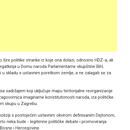
o šire politike stranke iz koje ona dolazi, odnosno HDZ-a, ali
elegatkinja u Domu naroda Parlamentarne skupštine BiH,
ati u skladu s ustavnim poretkom zemlje, a ne zalagati se za
 sa sadržajem koji uključuje mapu teritorijalne reorganizacije
agovornica imaginarne konstitutivnosti naroda, iza političke
om skupu u Zagrebu.
 koliziji s postojećim ustavnim okvirom definisanim Dejtonom,
to neka bude - legitimne političke debate i promoviranja
et Bosne i Hercegovine.