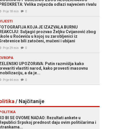
PREOKRETA: Velika zvijezda odlazi najvećem rivalu
Prije 18 min
0
VIJESTI
FOTOGRAFIJA KOJA JE IZAZVALA BURNU
REAKCIJU: Suljagić prozvao Željku Cvijanović zbog
škole u Roćeviću u kojoj su zarobljenici iz
Srebrenice bili zatočeni, mučeni i ubijani
Prije 29 min
0
EVROPA
ZELENSKI UPOZORAVA: Putin razmišlja kako
prevariti vlastiti narod, kako provesti masovnu
mobilizaciju, a da je...
Prije 44 min
0
olitika
/ Najčitanije
POLITIKA
KO BI SE OVOME NADAO: Rezultati ankete u
Republici Srpskoj prednost daju ovim političarima i
strankama...