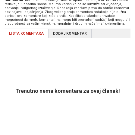
NAPOMENA
: Komentari odražavaju stavove njihovih autora, a ne nužno i stavove
redakcije Slobodna Bosna. Molimo korisnike da se suzdrže od vrijeđanja,
psovanja i vulgarnog izražavanja. Redakcija zadržava pravo da obriše komentar
bez najave i objašnjenja. Zbog velikog broja komentara redakcija nije dužna
obrisati sve komentare koji krše pravila. Kao čitalac također prihvatate
mogućnost da među komentarima mogu biti pronađeni sadržaji koji mogu biti
u suprotnosti sa vašim vjerskim, moralnim i drugim načelima i uvjerenjima.
LISTA KOMENTARA
DODAJ KOMENTAR
Trenutno nema komentara za ovaj članak!