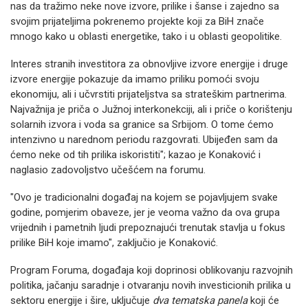
nas da tražimo neke nove izvore, prilike i šanse i zajedno sa
svojim prijateljima pokrenemo projekte koji za BiH znače
mnogo kako u oblasti energetike, tako i u oblasti geopolitike.
Interes stranih investitora za obnovljive izvore energije i druge
izvore energije pokazuje da imamo priliku pomoći svoju
ekonomiju, ali i učvrstiti prijateljstva sa strateškim partnerima.
Najvažnija je priča o Južnoj interkonekciji, ali i priče o korištenju
solarnih izvora i voda sa granice sa Srbijom. O tome ćemo
intenzivno u narednom periodu razgovrati. Ubijeđen sam da
ćemo neke od tih prilika iskoristiti"; kazao je Konaković i
naglasio zadovoljstvo učešćem na forumu.
"Ovo je tradicionalni događaj na kojem se pojavljujem svake
godine, pomjerim obaveze, jer je veoma važno da ova grupa
vrijednih i pametnih ljudi prepoznajući trenutak stavlja u fokus
prilike BiH koje imamo", zaključio je Konaković.
Program Foruma, događaja koji doprinosi oblikovanju razvojnih
politika, jačanju saradnje i otvaranju novih investicionih prilika u
sektoru energije i šire, uključuje
dva tematska panela
koji će