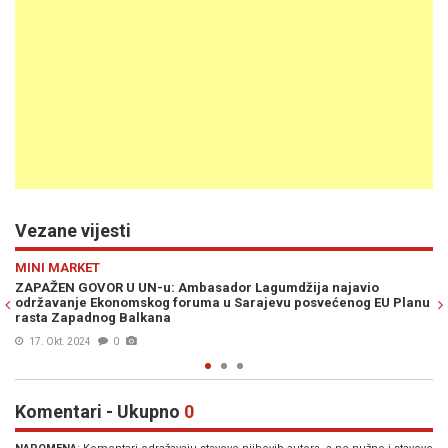
Vezane vijesti
Previous
N
EKONOMIJA
o
"SB" NA LICU MJESTA: U Sarajevu počeo Ekonomski forum Bi
EU Planu
2021., pogledajte detalje (FOTO)
27. Apr. 2021
2
Komentari - Ukupno
0