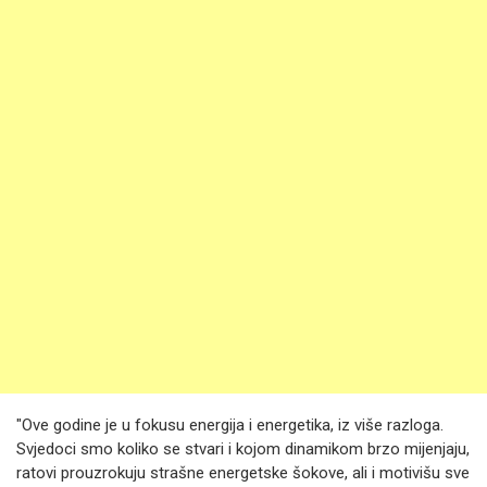
"Ove godine je u fokusu energija i energetika, iz više razloga.
Svjedoci smo koliko se stvari i kojom dinamikom brzo mijenjaju,
ratovi prouzrokuju strašne energetske šokove, ali i motivišu sve