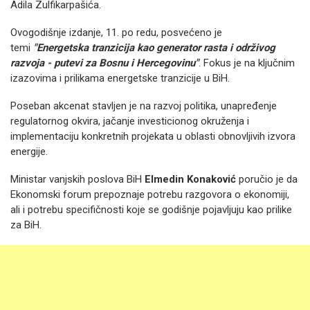
Adila Zulfikarpašića.
Ovogodišnje izdanje, 11. po redu, posvećeno je
temi
"Energetska tranzicija kao generator rasta i održivog
razvoja - putevi za Bosnu i Hercegovinu"
. Fokus je na ključnim
izazovima i prilikama energetske tranzicije u BiH.
Poseban akcenat stavljen je na razvoj politika, unapređenje
regulatornog okvira, jačanje investicionog okruženja i
implementaciju konkretnih projekata u oblasti obnovljivih izvora
energije.
Ministar vanjskih poslova BiH
Elmedin Konaković
poručio je da
Ekonomski forum prepoznaje potrebu razgovora o ekonomiji,
ali i potrebu specifičnosti koje se godišnje pojavljuju kao prilike
za BiH.