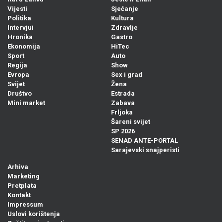
Vijesti
Sjećanje
Politika
Kultura
Intervjui
Zdravlje
Hronika
Gastro
Ekonomija
HiTec
Sport
Auto
Regija
Show
Evropa
Sex i grad
Svijet
Žena
Društvo
Estrada
Mini market
Zabava
Frljoka
Šareni svijet
SP 2026
SENAD ANTE-PORTAL
Sarajevski snajperisti
Arhiva
Marketing
Pretplata
Kontakt
Impressum
Uslovi korištenja