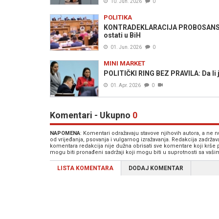
10. Jun. 2026
0
POLITIKA
KONTRADEKLARACIJA PROBOSANSKI 
ostati u BiH
01. Jun. 2026
0
MINI MARKET
POLITIČKI RING BEZ PRAVILA: Da li 
01. Apr. 2026
0
Komentari - Ukupno
0
NAPOMENA
: Komentari odražavaju stavove njihovih autora, a ne
od vrijeđanja, psovanja i vulgarnog izražavanja. Redakcija zadrža
komentara redakcija nije dužna obrisati sve komentare koji krše
mogu biti pronađeni sadržaji koji mogu biti u suprotnosti sa vaš
LISTA KOMENTARA
DODAJ KOMENTAR