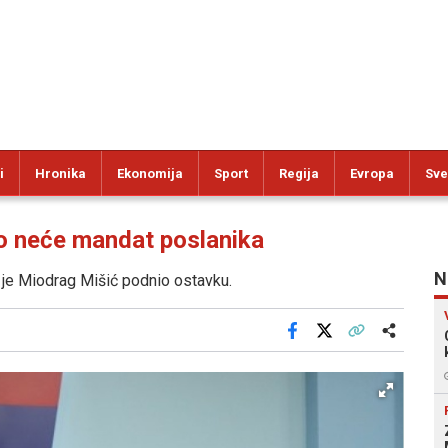
i
Hronika
Ekonomija
Sport
Regija
Evropa
Sve
 neće mandat poslanika
N
 je Miodrag Mišić podnio ostavku.
Facebook
X
Kopiraj link
Više