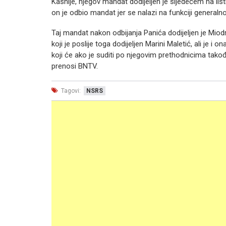
Kasnije, njegov mandat dodijeljen je sljedećem na listi
on je odbio mandat jer se nalazi na funkciji generaln
Taj mandat nakon odbijanja Panića dodijeljen je Miodr
koji je poslije toga dodijeljen Marini Maletić, ali je i
koji će ako je suditi po njegovim prethodnicima tako
prenosi BNTV.
Tagovi:
NSRS