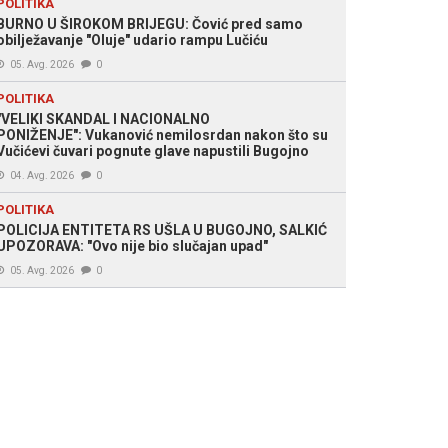
POLITIKA
BURNO U ŠIROKOM BRIJEGU: Čović pred samo
obilježavanje "Oluje" udario rampu Lučiću
05. Avg. 2026
0
POLITIKA
"VELIKI SKANDAL I NACIONALNO
PONIŽENJE": Vukanović nemilosrdan nakon što su
Vučićevi čuvari pognute glave napustili Bugojno
04. Avg. 2026
0
POLITIKA
POLICIJA ENTITETA RS UŠLA U BUGOJNO, SALKIĆ
UPOZORAVA: "Ovo nije bio slučajan upad"
05. Avg. 2026
0