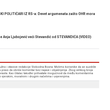
POLITIČARI IZ RS-a: Devet argumenata zašto OHR mora
je Anja Ljubojević veći Stevandić od STEVANDIĆA (VIDEO)
 nužno i stavove redakcije Slobodna Bosna. Molimo korisnike da se suzdrže
va pravo da obriše komentar bez najave i objašnjenja. Zbog velikog broja
 pravila. Kao čitalac također prihvatate mogućnost da među komentarima
im vjerskim, moralnim i drugim načelima i uvjerenjima.