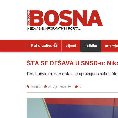
Rat u zalivu 💥
Vijesti
Politika
Intervju
ŠTA SE DEŠAVA U SNSD-u: Niko
Poslaničko mjesto ostalo je upražnjeno nakon što
Politika
29. Apr. 2026
0