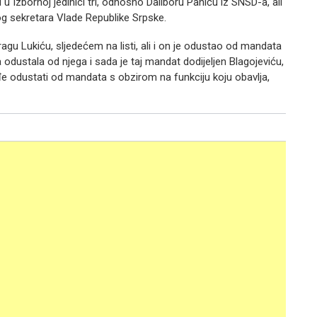
 u Izbornoj jedinici tri, odnosno Daliboru Paniću iz SNSD-a, ali
og sekretara Vlade Republike Srpske.
agu Lukiću, sljedećem na listi, ali i on je odustao od mandata
 ona odustala od njega i sada je taj mandat dodijeljen Blagojeviću,
đe odustati od mandata s obzirom na funkciju koju obavlja,