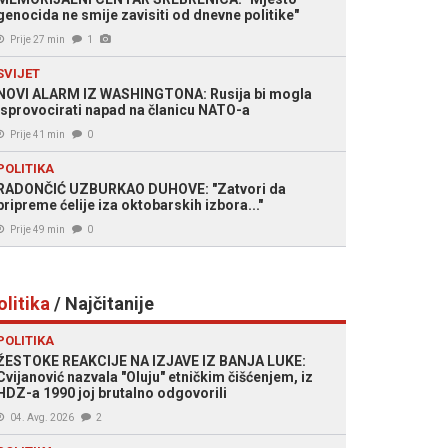
genocida ne smije zavisiti od dnevne politike"
Prije 27 min
1
SVIJET
NOVI ALARM IZ WASHINGTONA: Rusija bi mogla
isprovocirati napad na članicu NATO-a
Prije 41 min
0
POLITIKA
RADONČIĆ UZBURKAO DUHOVE: "Zatvori da
pripreme ćelije iza oktobarskih izbora..."
Prije 49 min
0
olitika
/ Najčitanije
POLITIKA
ŽESTOKE REAKCIJE NA IZJAVE IZ BANJA LUKE:
Cvijanović nazvala "Oluju" etničkim čišćenjem, iz
HDZ-a 1990 joj brutalno odgovorili
04. Avg. 2026
2