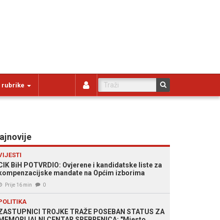
 rubrike
ajnovije
VIJESTI
CIK BiH POTVRDIO: Ovjerene i kandidatske liste za
kompenzacijske mandate na Općim izborima
Prije 16 min
0
POLITIKA
ZASTUPNICI TROJKE TRAŽE POSEBAN STATUS ZA
MEMORIJALNI CENTAR SREBRENICA: "Mjesto