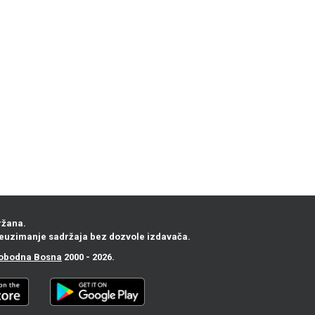
ržana.
euzimanje sadržaja bez dozvole izdavača.
obodna Bosna
2000 - 2026.