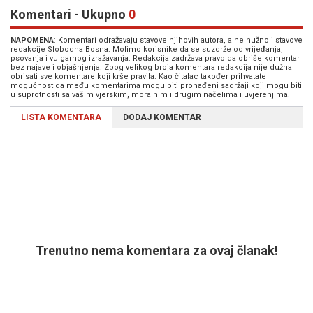
Komentari - Ukupno
0
NAPOMENA
: Komentari odražavaju stavove njihovih autora, a ne nužno i stavove
redakcije Slobodna Bosna. Molimo korisnike da se suzdrže od vrijeđanja,
psovanja i vulgarnog izražavanja. Redakcija zadržava pravo da obriše komentar
bez najave i objašnjenja. Zbog velikog broja komentara redakcija nije dužna
obrisati sve komentare koji krše pravila. Kao čitalac također prihvatate
mogućnost da među komentarima mogu biti pronađeni sadržaji koji mogu biti
u suprotnosti sa vašim vjerskim, moralnim i drugim načelima i uvjerenjima.
LISTA KOMENTARA
DODAJ KOMENTAR
Trenutno nema komentara za ovaj članak!