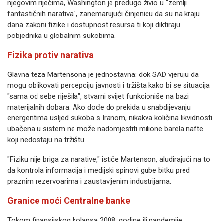
njegovim riječima, Washington je predugo živio u "zemlji
fantastičnih narativa", zanemarujući činjenicu da su na kraju
dana zakoni fizike i dostupnost resursa ti koji diktiraju
pobjednika u globalnim sukobima.
Fizika protiv narativa
Glavna teza Martensona je jednostavna: dok SAD vjeruju da
mogu oblikovati percepciju javnosti i tržišta kako bi se situacija
"sama od sebe riješila", stvarni svijet funkcioniše na bazi
materijalnih dobara. Ako dođe do prekida u snabdijevanju
energentima usljed sukoba s Iranom, nikakva količina likvidnosti
ubačena u sistem ne može nadomjestiti milione barela nafte
koji nedostaju na tržištu.
"Fiziku nije briga za narative," ističe Martenson, aludirajući na to
da kontrola informacija i medijski spinovi gube bitku pred
praznim rezervoarima i zaustavljenim industrijama.
Granice moći Centralne banke
Tokom finansijskog kolapsa 2008. godine ili pandemije,