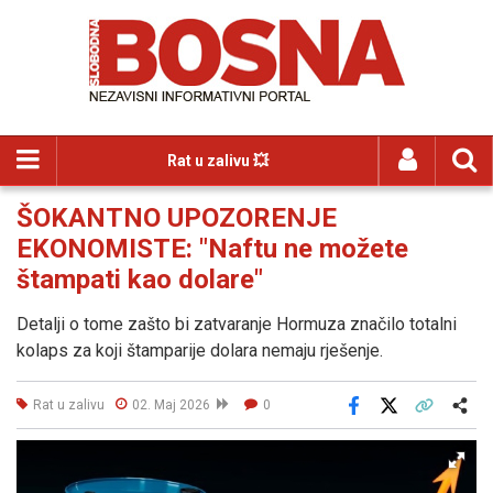
Rat u zalivu 💥
ŠOKANTNO UPOZORENJE
EKONOMISTE: "Naftu ne možete
štampati kao dolare"
Detalji o tome zašto bi zatvaranje Hormuza značilo totalni
kolaps za koji štamparije dolara nemaju rješenje.
Rat u zalivu
02. Maj 2026
0
Facebook
X
Kopiraj link
Više