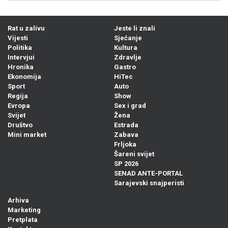
Rat u zalivu
Jeste li znali
Vijesti
Sjećanje
Politika
Kultura
Intervjui
Zdravlje
Hronika
Gastro
Ekonomija
HiTec
Sport
Auto
Regija
Show
Evropa
Sex i grad
Svijet
Žena
Društvo
Estrada
Mini market
Zabava
Frljoka
Šareni svijet
SP 2026
SENAD ANTE-PORTAL
Sarajevski snajperisti
Arhiva
Marketing
Pretplata