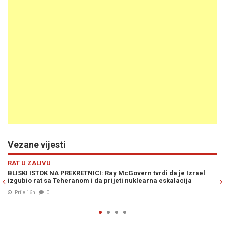
Vezane vijesti
Previous
N
RAT U ZALIVU
da je Izrael
PENZIONISANI PUKOVNIK AMERIČKE VOJSKE DOUGLAS
kalacija
MACGREGOR: "Rusija, Kina i Iran stvaraju novi poredak
istoku"
Prije 17h
0