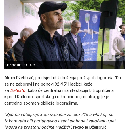
Foto: DETEKTOR
Almin Dželilović, predsjednik Udruženja preživjelih logoraša “Da
se ne zaboravi i ne ponovi 92-95” Hadžići, kaže
za
Detektor
kako će centralna manifestacija biti upriličena
ispred Kulturno-sportskog i rekreacionog centra, gdje je
centralno spomen-obilježe logorašima.
“Spomen-obilježje koje svjedoči za oko 715 civila koji su
tokom rata bili protupravno lišeni slobode i zatočeni u pet
logora na prostoru općine Hadžići”
, rekao je Dželilović.