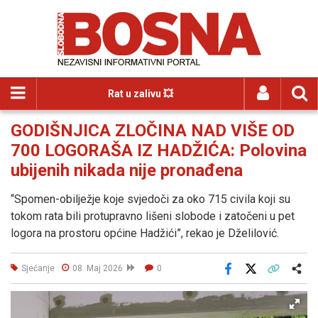
Rat u zalivu 💥
GODIŠNJICA ZLOČINA NAD VIŠE OD
700 LOGORAŠA IZ HADŽIĆA: Polovina
ubijenih nikada nije pronađena
“Spomen-obilježje koje svjedoči za oko 715 civila koji su
tokom rata bili protupravno lišeni slobode i zatočeni u pet
logora na prostoru općine Hadžići”, rekao je Dželilović.
Sjećanje
08. Maj 2026
0
Facebook
X
Kopiraj link
Više