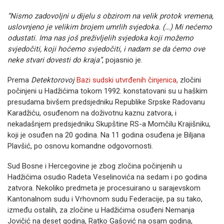
“Nismo zadovoljni u dijelu s obzirom na velik protok vremena,
uslovnjeno je velikim brojem umrlih svjedoka. (…) Mi nećemo
odustati. Ima nas još preživljelih svjedoka koji možemo
svjedočiti, koji hoćemo svjedočiti, i nadam se da ćemo ove
neke stvari dovesti do kraja”
, pojasnio je.
Prema
Detektorovoj
Bazi sudski utvrđenih činjenica,
zločini
počinjeni u Hadžićima tokom 1992. konstatovani su u haškim
presudama bivšem predsjedniku Republike Srpske Radovanu
Karadžiću, osuđenom na doživotnu kaznu zatvora, i
nekadašnjem predsjedniku Skupštine RS-a Momčilu Krajišniku,
koji je osuđen na 20 godina. Na 11 godina osuđena je Biljana
Plavšić, po osnovu komandne odgovornosti.
Sud Bosne i Hercegovine je zbog zločina počinjenih u
Hadžićima osudio Radeta Veselinovića na sedam i po godina
zatvora. Nekoliko predmeta je procesuirano u sarajevskom
Kantonalnom sudu i Vrhovnom sudu Federacije, pa su tako,
između ostalih, za zločine u Hadžićima osuđeni Nemanja
Jovičić na deset godina, Ratko Gašović na osam godina,