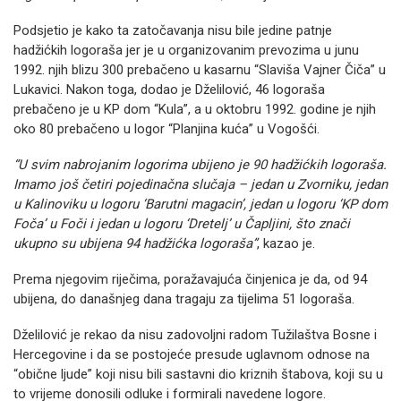
Podsjetio je kako ta zatočavanja nisu bile jedine patnje
hadžićkih logoraša jer je u organizovanim prevozima u junu
1992. njih blizu 300 prebačeno u kasarnu “Slaviša Vajner Čiča” u
Lukavici. Nakon toga, dodao je Dželilović, 46 logoraša
prebačeno je u KP dom “Kula”, a u oktobru 1992. godine je njih
oko 80 prebačeno u logor “Planjina kuća” u Vogošći.
“U svim nabrojanim logorima ubijeno je 90 hadžićkih logoraša.
Imamo još četiri pojedinačna slučaja – jedan u Zvorniku, jedan
u Kalinoviku u logoru ‘Barutni magacin’, jedan u logoru ‘KP dom
Foča’ u Foči i jedan u logoru ‘Dretelj’ u Čapljini, što znači
ukupno su ubijena 94 hadžićka logoraša”
, kazao je.
Prema njegovim riječima, poražavajuća činjenica je da, od 94
ubijena, do današnjeg dana tragaju za tijelima 51 logoraša.
Dželilović je rekao da nisu zadovoljni radom Tužilaštva Bosne i
Hercegovine i da se postojeće presude uglavnom odnose na
“obične ljude” koji nisu bili sastavni dio kriznih štabova, koji su u
to vrijeme donosili odluke i formirali navedene logore.