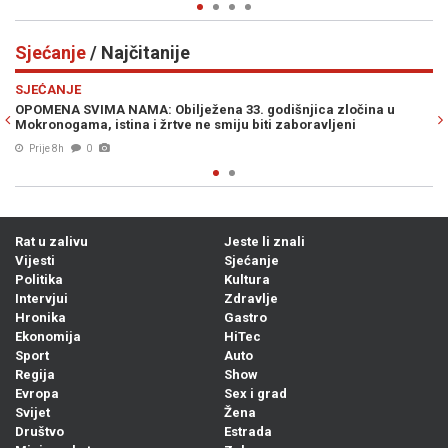
Sjećanje
/ Najčitanije
Previous
N
SJEĆANJE
S
OPOMENA SVIMA NAMA: Obilježena 33. godišnjica zločina u
OT
Mokronogama, istina i žrtve ne smiju biti zaboravljeni
Vi
Prije 8h
0
Rat u zalivu
Jeste li znali
Vijesti
Sjećanje
Politika
Kultura
Intervjui
Zdravlje
Hronika
Gastro
Ekonomija
HiTec
Sport
Auto
Regija
Show
Evropa
Sex i grad
Svijet
Žena
Društvo
Estrada