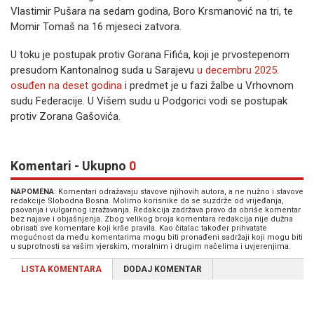
Vlastimir Pušara na sedam godina, Boro Krsmanović na tri, te
Momir Tomaš na 16 mjeseci zatvora.
U toku je postupak protiv Gorana Fifića, koji je prvostepenom
presudom Kantonalnog suda u Sarajevu
u decembru 2025.
osuđen na deset godina
i predmet je u fazi žalbe u Vrhovnom
sudu Federacije. U Višem sudu u Podgorici vodi se postupak
protiv Zorana Gašovića.
Komentari - Ukupno
0
NAPOMENA
: Komentari odražavaju stavove njihovih autora, a ne nužno i stavove
redakcije Slobodna Bosna. Molimo korisnike da se suzdrže od vrijeđanja,
psovanja i vulgarnog izražavanja. Redakcija zadržava pravo da obriše komentar
bez najave i objašnjenja. Zbog velikog broja komentara redakcija nije dužna
obrisati sve komentare koji krše pravila. Kao čitalac također prihvatate
mogućnost da među komentarima mogu biti pronađeni sadržaji koji mogu biti
u suprotnosti sa vašim vjerskim, moralnim i drugim načelima i uvjerenjima.
LISTA KOMENTARA
DODAJ KOMENTAR