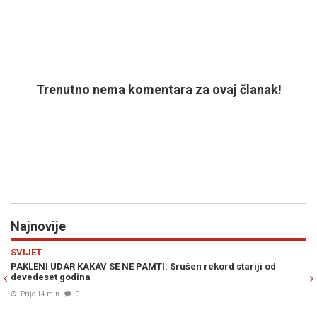
Trenutno nema komentara za ovaj članak!
Najnovije
Previous
N
SVIJET
PO
PAKLENI UDAR KAKAV SE NE PAMTI: Srušen rekord stariji od
NE
devedeset godina
do
pr
Prije 14 min
0