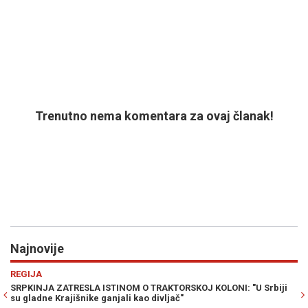
Trenutno nema komentara za ovaj članak!
Najnovije
Previous
N
RAT U ZALIVU
NI: "U Srbiji
NUKLEARNA OPCIJA NA STOLU: Wilkerson upozorava 
katastrofalan scenario u ratu sa Iranom