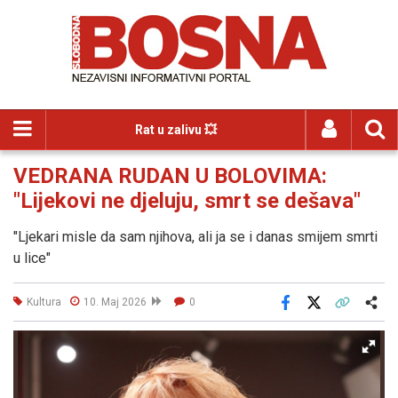
Rat u zalivu 💥
VEDRANA RUDAN U BOLOVIMA:
"Lijekovi ne djeluju, smrt se dešava"
"Ljekari misle da sam njihova, ali ja se i danas smijem smrti
u lice"
Kultura
10. Maj 2026
0
Facebook
X
Kopiraj link
Više