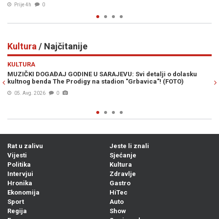
Prije 4h
0
Kultura
/ Najčitanije
Previous
N
KULTURA
ji o dolasku
PROFESOR TOMISLAV TADIĆ: Ivan Focht - u potrazi za 
! (FOTO)
umjetnosti
04. Avg. 2026
0
Rat u zalivu
Jeste li znali
Vijesti
Sjećanje
Politika
Kultura
Intervjui
Zdravlje
Hronika
Gastro
Ekonomija
HiTec
Sport
Auto
Regija
Show