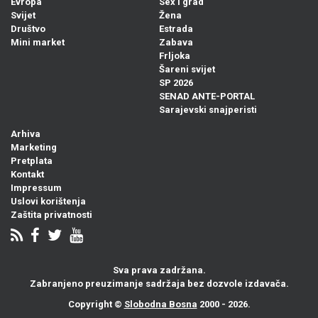
Evropa
Sex i grad
Svijet
Žena
Društvo
Estrada
Mini market
Zabava
Frljoka
Šareni svijet
SP 2026
SENAD ANTE-PORTAL
Sarajevski snajperisti
Arhiva
Marketing
Pretplata
Kontakt
Impressum
Uslovi korištenja
Zaštita privatnosti
Sva prava zadržana.
Zabranjeno preuzimanje sadržaja bez dozvole izdavača.
Copyright ©
Slobodna Bosna
2000 - 2026.