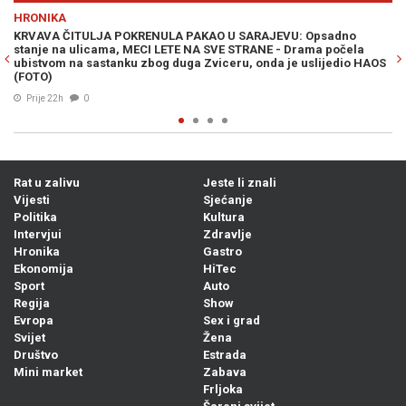
Previous
N
HRONIKA
A PAKAO U SARAJEVU: Opsadno
POTVRĐENA OPTUŽNICA PROTIV S
ETE NA SVE STRANE - Drama počela
knjižila uplate i oštetila državu
duga Zviceru, onda je uslijedio HAOS
07. Avg. 2026
0
Rat u zalivu
Jeste li znali
Vijesti
Sjećanje
Politika
Kultura
Intervjui
Zdravlje
Hronika
Gastro
Ekonomija
HiTec
Sport
Auto
Regija
Show
Evropa
Sex i grad
Svijet
Žena
Društvo
Estrada
Mini market
Zabava
Frljoka