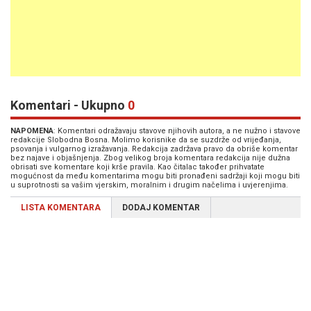
Komentari - Ukupno
0
NAPOMENA
: Komentari odražavaju stavove njihovih autora, a ne nužno i stavove
redakcije Slobodna Bosna. Molimo korisnike da se suzdrže od vrijeđanja,
psovanja i vulgarnog izražavanja. Redakcija zadržava pravo da obriše komentar
bez najave i objašnjenja. Zbog velikog broja komentara redakcija nije dužna
obrisati sve komentare koji krše pravila. Kao čitalac također prihvatate
mogućnost da među komentarima mogu biti pronađeni sadržaji koji mogu biti
u suprotnosti sa vašim vjerskim, moralnim i drugim načelima i uvjerenjima.
LISTA KOMENTARA
DODAJ KOMENTAR