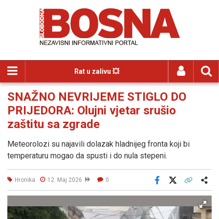
Rat u zalivu 💥
SNAŽNO NEVRIJEME STIGLO DO
PRIJEDORA: Olujni vjetar srušio
zaštitu sa zgrade
Meteorolozi su najavili dolazak hladnijeg fronta koji bi
temperaturu mogao da spusti i do nula stepeni.
Hronika
12. Maj 2026
0
Facebook
X
Kopiraj link
Više