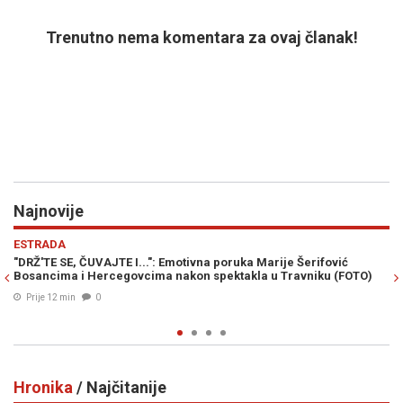
Trenutno nema komentara za ovaj članak!
Najnovije
Previous
N
EVROPA
tivna poruka Marije Šerifović
PUTIN ĆE ZIMU PRETVORITI U ORUŽJ
kon spektakla u Travniku (FOTO)
saveznike na novu prijetnju Ukrajin
Prije 39 min
0
Hronika
/ Najčitanije