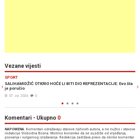
Vezane vijesti
Previous
N
SPORT
DIO REPREZENTACIJE: Evo šta
SNIMAK IZ BEOGRADA O KOJEM SE PRIČA:
ispraćena himna Bosne i Hercegovine (
06. Jul. 2026
0
Komentari - Ukupno
0
NAPOMENA
: Komentari odražavaju stavove njihovih autora, a ne nužno i stavove
redakcije Slobodna Bosna. Molimo korisnike da se suzdrže od vrijeđanja,
psovanja i vulgarnog izražavanja. Redakcija zadržava pravo da obriše komentar