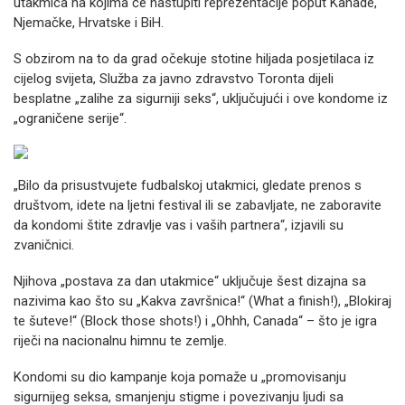
utakmica na kojima će nastupiti reprezentacije poput Kanade,
Njemačke, Hrvatske i BiH.
S obzirom na to da grad očekuje stotine hiljada posjetilaca iz
cijelog svijeta, Služba za javno zdravstvo Toronta dijeli
besplatne „zalihe za sigurniji seks“, uključujući i ove kondome iz
„ograničene serije“.
„Bilo da prisustvujete fudbalskoj utakmici, gledate prenos s
društvom, idete na ljetni festival ili se zabavljate, ne zaboravite
da kondomi štite zdravlje vas i vaših partnera“, izjavili su
zvaničnici.
Njihova „postava za dan utakmice“ uključuje šest dizajna sa
nazivima kao što su „Kakva završnica!“ (What a finish!), „Blokiraj
te šuteve!“ (Block those shots!) i „Ohhh, Canada“ – što je igra
riječi na nacionalnu himnu te zemlje.
Kondomi su dio kampanje koja pomaže u „promovisanju
sigurnijeg seksa, smanjenju stigme i povezivanju ljudi sa