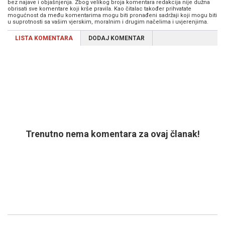
bez najave i objašnjenja. Zbog velikog broja komentara redakcija nije dužna
obrisati sve komentare koji krše pravila. Kao čitalac također prihvatate
mogućnost da među komentarima mogu biti pronađeni sadržaji koji mogu biti
u suprotnosti sa vašim vjerskim, moralnim i drugim načelima i uvjerenjima.
LISTA KOMENTARA
DODAJ KOMENTAR
Trenutno nema komentara za ovaj članak!