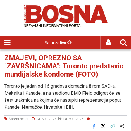
Rat u zalivu 💥
ZMAJEVI, OPREZNO SA
"ZAVRŠNICAMA": Toronto predstavio
mundijalske kondome (FOTO)
Toronto je jedan od 16 gradova domaćina širom SAD-a,
Meksika i Kanade, a na stadionu BMO Field odigrat će se
šest utakmica na kojima će nastupiti reprezentacije poput
Kanade, Njemačke, Hrvatske i BiH.
Šareni svijet
14. Maj 2026
14. Maj 2026
0
Facebook
X
Kopiraj link
Više