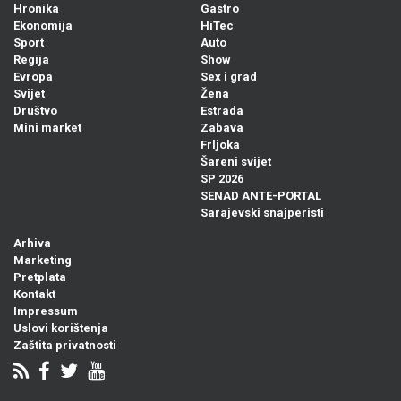
Hronika
Gastro
Ekonomija
HiTec
Sport
Auto
Regija
Show
Evropa
Sex i grad
Svijet
Žena
Društvo
Estrada
Mini market
Zabava
Frljoka
Šareni svijet
SP 2026
SENAD ANTE-PORTAL
Sarajevski snajperisti
Arhiva
Marketing
Pretplata
Kontakt
Impressum
Uslovi korištenja
Zaštita privatnosti