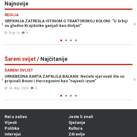
Najnovije
Previous
N
RAT U ZALIVU
RAKTORSKOJ KOLONI: "U Srbiji
NUKLEARNA OPCIJA NA STOLU: Wilker
ivljač"
katastrofalan scenario u ratu sa Iran
Prije 2h
0
Šareni svijet
/ Najčitanije
Previous
N
ŠARENI SVIJET
LKAN: Nećete vjerovati šta su
"SRBI SU VANZEMALJCI SA PLANETE 
kao "najveći izum"
iznio teorije koje su šokirale gled
05. Avg. 2026
0
Rat u zalivu
Jeste li znali
Vijesti
Sjećanje
Politika
Kultura
Intervjui
Zdravlje