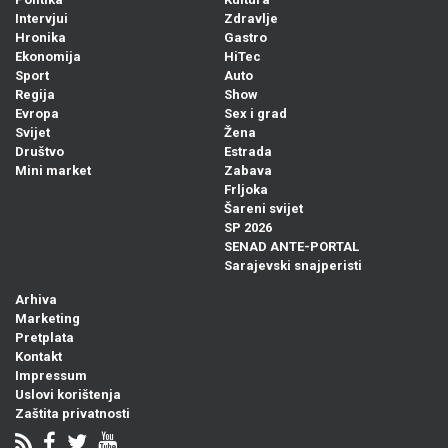
Intervjui
Zdravlje
Hronika
Gastro
Ekonomija
HiTec
Sport
Auto
Regija
Show
Evropa
Sex i grad
Svijet
Žena
Društvo
Estrada
Mini market
Zabava
Frljoka
Šareni svijet
SP 2026
SENAD ANTE-PORTAL
Sarajevski snajperisti
Arhiva
Marketing
Pretplata
Kontakt
Impressum
Uslovi korištenja
Zaštita privatnosti