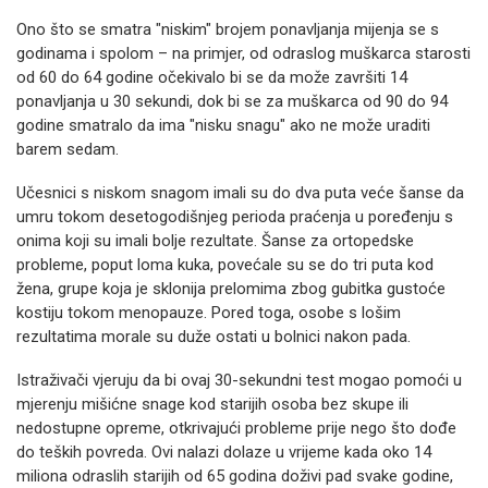
Ono što se smatra "niskim" brojem ponavljanja mijenja se s
godinama i spolom – na primjer, od odraslog muškarca starosti
od 60 do 64 godine očekivalo bi se da može završiti 14
ponavljanja u 30 sekundi, dok bi se za muškarca od 90 do 94
godine smatralo da ima "nisku snagu" ako ne može uraditi
barem sedam.
Učesnici s niskom snagom imali su do dva puta veće šanse da
umru tokom desetogodišnjeg perioda praćenja u poređenju s
onima koji su imali bolje rezultate. Šanse za ortopedske
probleme, poput loma kuka, povećale su se do tri puta kod
žena, grupe koja je sklonija prelomima zbog gubitka gustoće
kostiju tokom menopauze. Pored toga, osobe s lošim
rezultatima morale su duže ostati u bolnici nakon pada.
Istraživači vjeruju da bi ovaj 30-sekundni test mogao pomoći u
mjerenju mišićne snage kod starijih osoba bez skupe ili
nedostupne opreme, otkrivajući probleme prije nego što dođe
do teških povreda. Ovi nalazi dolaze u vrijeme kada oko 14
miliona odraslih starijih od 65 godina doživi pad svake godine,