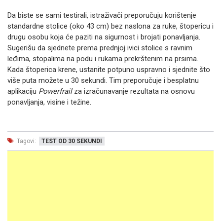
Da biste se sami testirali, istraživači preporučuju korištenje
standardne stolice (oko 43 cm) bez naslona za ruke, štopericu i
drugu osobu koja će paziti na sigurnost i brojati ponavljanja.
Sugerišu da sjednete prema prednjoj ivici stolice s ravnim
leđima, stopalima na podu i rukama prekrštenim na prsima.
Kada štoperica krene, ustanite potpuno uspravno i sjednite što
više puta možete u 30 sekundi. Tim preporučuje i besplatnu
aplikaciju
Powerfrail
za izračunavanje rezultata na osnovu
ponavljanja, visine i težine.
Tagovi:
TEST OD 30 SEKUNDI