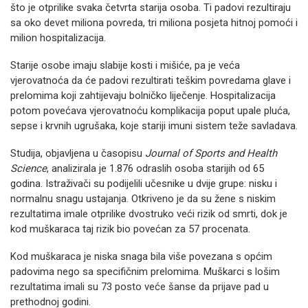
što je otprilike svaka četvrta starija osoba. Ti padovi rezultiraju
sa oko devet miliona povreda, tri miliona posjeta hitnoj pomoći i
milion hospitalizacija.
Starije osobe imaju slabije kosti i mišiće, pa je veća
vjerovatnoća da će padovi rezultirati teškim povredama glave i
prelomima koji zahtijevaju bolničko liječenje. Hospitalizacija
potom povećava vjerovatnoću komplikacija poput upale pluća,
sepse i krvnih ugrušaka, koje stariji imuni sistem teže savladava.
Studija, objavljena u časopisu
Journal of Sports and Health
Science
, analizirala je 1.876 odraslih osoba starijih od 65
godina. Istraživači su podijelili učesnike u dvije grupe: nisku i
normalnu snagu ustajanja. Otkriveno je da su žene s niskim
rezultatima imale otprilike dvostruko veći rizik od smrti, dok je
kod muškaraca taj rizik bio povećan za 57 procenata.
Kod muškaraca je niska snaga bila više povezana s općim
padovima nego sa specifičnim prelomima. Muškarci s lošim
rezultatima imali su 73 posto veće šanse da prijave pad u
prethodnoj godini.