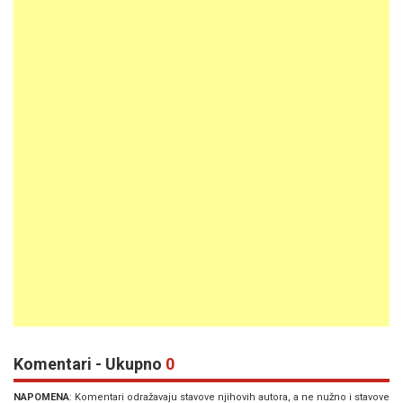
Komentari - Ukupno
0
NAPOMENA
: Komentari odražavaju stavove njihovih autora, a ne nužno i stavove