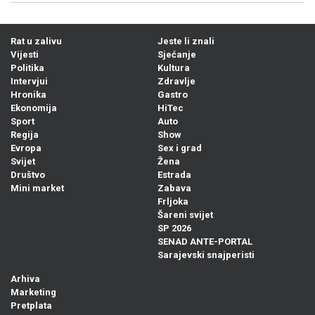
Rat u zalivu
Jeste li znali
Vijesti
Sjećanje
Politika
Kultura
Intervjui
Zdravlje
Hronika
Gastro
Ekonomija
HiTec
Sport
Auto
Regija
Show
Evropa
Sex i grad
Svijet
Žena
Društvo
Estrada
Mini market
Zabava
Frljoka
Šareni svijet
SP 2026
SENAD ANTE-PORTAL
Sarajevski snajperisti
Arhiva
Marketing
Pretplata