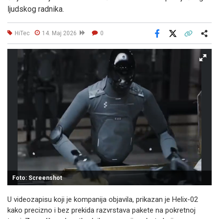
ljudskog radnika.
HiTec
14. Maj 2026
0
Facebook
X
Kopiraj link
Više
Foto: Screenshot
U videozapisu koji je kompanija objavila, prikazan je Helix-02
kako precizno i bez prekida razvrstava pakete na pokretnoj