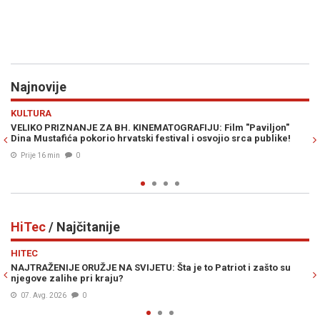
Najnovije
Previous
N
EVROPA
INEMATOGRAFIJU: Film "Paviljon"
OPSADNO STANJE U DABLINU, B
ski festival i osvojio srca publike!
OSIGURANJE: Iz Emirata stigao š
Edinom Gačaninom (VIDEO)
Prije 27 min
0
HiTec
/ Najčitanije
Previous
N
HITEC
JETU: Šta je to Patriot i zašto su
OVO NEMA NIKO NA SVIJETU: Kine
novim AI centrom
07. Avg. 2026
0