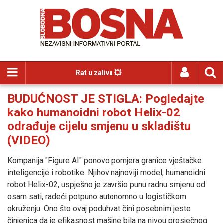
Rat u zalivu 💥
BUDUĆNOST JE STIGLA: Pogledajte
kako humanoidni robot Helix-02
odrađuje cijelu smjenu u skladištu
(VIDEO)
Kompanija "Figure AI" ponovo pomjera granice vještačke
inteligencije i robotike. Njihov najnoviji model, humanoidni
robot Helix-02, uspješno je završio punu radnu smjenu od
osam sati, radeći potpuno autonomno u logističkom
okruženju. Ono što ovaj poduhvat čini posebnim jeste
činjenica da je efikasnost mašine bila na nivou prosječnog