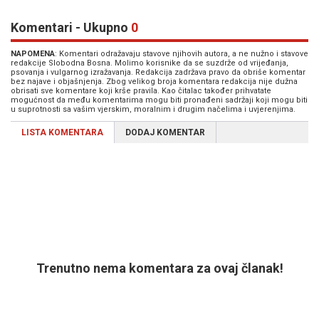
Komentari - Ukupno
0
NAPOMENA
: Komentari odražavaju stavove njihovih autora, a ne nužno i stavove
redakcije Slobodna Bosna. Molimo korisnike da se suzdrže od vrijeđanja,
psovanja i vulgarnog izražavanja. Redakcija zadržava pravo da obriše komentar
bez najave i objašnjenja. Zbog velikog broja komentara redakcija nije dužna
obrisati sve komentare koji krše pravila. Kao čitalac također prihvatate
mogućnost da među komentarima mogu biti pronađeni sadržaji koji mogu biti
u suprotnosti sa vašim vjerskim, moralnim i drugim načelima i uvjerenjima.
LISTA KOMENTARA
DODAJ KOMENTAR
Trenutno nema komentara za ovaj članak!