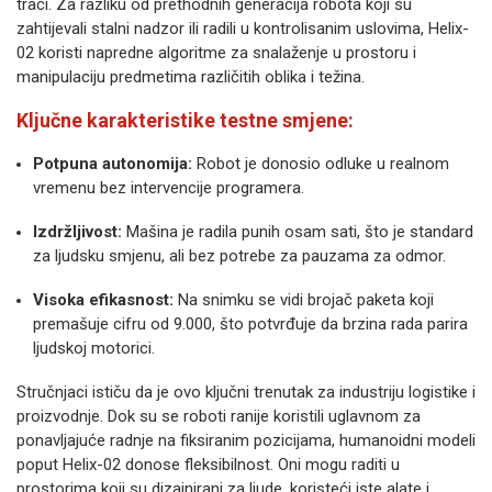
traci. Za razliku od prethodnih generacija robota koji su
zahtijevali stalni nadzor ili radili u kontrolisanim uslovima, Helix-
02 koristi napredne algoritme za snalaženje u prostoru i
manipulaciju predmetima različitih oblika i težina.
Ključne karakteristike testne smjene:
Potpuna autonomija:
Robot je donosio odluke u realnom
vremenu bez intervencije programera.
Izdržljivost:
Mašina je radila punih osam sati, što je standard
za ljudsku smjenu, ali bez potrebe za pauzama za odmor.
Visoka efikasnost:
Na snimku se vidi brojač paketa koji
premašuje cifru od 9.000, što potvrđuje da brzina rada parira
ljudskoj motorici.
Stručnjaci ističu da je ovo ključni trenutak za industriju logistike i
proizvodnje. Dok su se roboti ranije koristili uglavnom za
ponavljajuće radnje na fiksiranim pozicijama, humanoidni modeli
poput Helix-02 donose fleksibilnost. Oni mogu raditi u
prostorima koji su dizajnirani za ljude, koristeći iste alate i