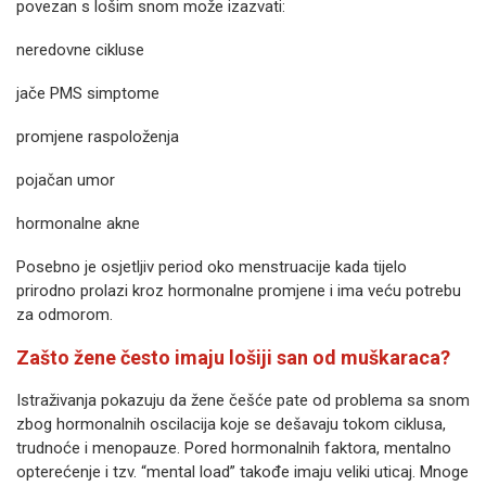
povezan s lošim snom može izazvati:
neredovne cikluse
jače PMS simptome
promjene raspoloženja
pojačan umor
hormonalne akne
Posebno je osjetljiv period oko menstruacije kada tijelo
prirodno prolazi kroz hormonalne promjene i ima veću potrebu
za odmorom.
Zašto žene često imaju lošiji san od muškaraca?
Istraživanja pokazuju da žene češće pate od problema sa snom
zbog hormonalnih oscilacija koje se dešavaju tokom ciklusa,
trudnoće i menopauze. Pored hormonalnih faktora, mentalno
opterećenje i tzv. “mental load” takođe imaju veliki uticaj. Mnoge