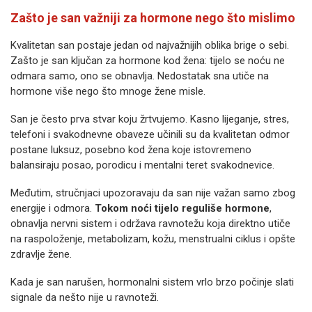
Zašto je san važniji za hormone nego što mislimo
Kvalitetan san postaje jedan od najvažnijih oblika brige o sebi.
Zašto je san ključan za hormone kod žena: tijelo se noću ne
odmara samo, ono se obnavlja. Nedostatak sna utiče na
hormone više nego što mnoge žene misle.
San je često prva stvar koju žrtvujemo. Kasno lijeganje, stres,
telefoni i svakodnevne obaveze učinili su da kvalitetan odmor
postane luksuz, posebno kod žena koje istovremeno
balansiraju posao, porodicu i mentalni teret svakodnevice.
Međutim, stručnjaci upozoravaju da san nije važan samo zbog
energije i odmora.
Tokom noći tijelo reguliše hormone
,
obnavlja nervni sistem i održava ravnotežu koja direktno utiče
na raspoloženje, metabolizam, kožu, menstrualni ciklus i opšte
zdravlje žene.
Kada je san narušen, hormonalni sistem vrlo brzo počinje slati
signale da nešto nije u ravnoteži.