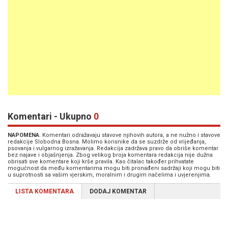
Komentari - Ukupno
0
NAPOMENA
: Komentari odražavaju stavove njihovih autora, a ne nužno i stavove
redakcije Slobodna Bosna. Molimo korisnike da se suzdrže od vrijeđanja,
psovanja i vulgarnog izražavanja. Redakcija zadržava pravo da obriše komentar
bez najave i objašnjenja. Zbog velikog broja komentara redakcija nije dužna
obrisati sve komentare koji krše pravila. Kao čitalac također prihvatate
mogućnost da među komentarima mogu biti pronađeni sadržaji koji mogu biti
u suprotnosti sa vašim vjerskim, moralnim i drugim načelima i uvjerenjima.
LISTA KOMENTARA
DODAJ KOMENTAR