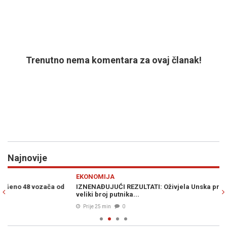
Trenutno nema komentara za ovaj članak!
Najnovije
Previous
N
EKONOMIJA
M
IZNENAĐUJUĆI REZULTATI: Oživjela Unska pruga, za vikende
KA
veliki broj putnika...
pr
Prije 25 min
0