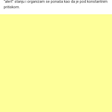
“alert” stanju i organizam se ponaša kao da je pod konstantnim
pritiskom.