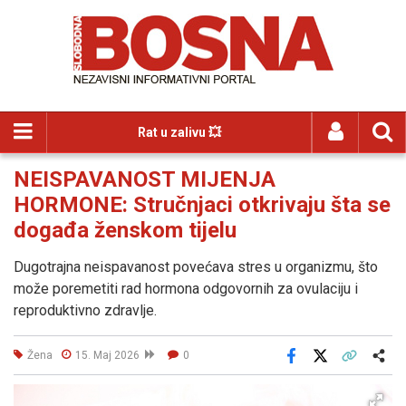
Rat u zalivu 💥
NEISPAVANOST MIJENJA
HORMONE: Stručnjaci otkrivaju šta se
događa ženskom tijelu
Dugotrajna neispavanost povećava stres u organizmu, što
može poremetiti rad hormona odgovornih za ovulaciju i
reproduktivno zdravlje.
Žena
15. Maj 2026
0
Facebook
X
Kopiraj link
Više