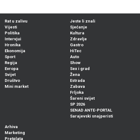
Rat u zalivu
Jeste li znali
Vijesti
Sjećanje
Politika
Kultura
Intervjui
Zdravlje
Hronika
Gastro
Ekonomija
HiTec
Sport
Auto
Regija
Show
Evropa
Sex i grad
Svijet
Žena
Društvo
Estrada
Mini market
Zabava
Frljoka
Šareni svijet
SP 2026
SENAD ANTE-PORTAL
Sarajevski snajperisti
Arhiva
Marketing
Pretplata