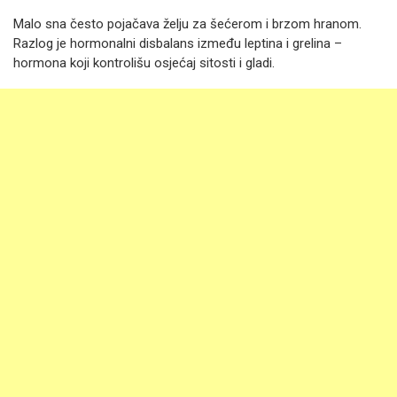
Malo sna često pojačava želju za šećerom i brzom hranom.
Razlog je hormonalni disbalans između leptina i grelina –
hormona koji kontrolišu osjećaj sitosti i gladi.