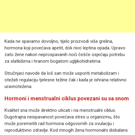
Kada ne spavamo dovoljno, tijelo proizvodi više grelina,
hormona koji povećava apetit, dok nivo leptina opada. Upravo
zato žene nakon neprospavanih noći češće osjećaju potrebu
za slatkišima i hranom bogatom ugljikohidratima.
Stručnjaci navode da loš san može usporiti metabolizam i
otežati regulaciju tjelesne težine čak i kada je ishrana relativno
uravnotežena.
Hormoni i menstrualni ciklus povezani su sa snom
Kvalitet sna može direktno uticati i na menstrualni ciklus.
Dugotrajna neispavanost povećava stres u organizmu, što
može poremetiti rad hormona odgovornih za ovulaciju i
reproduktivno zdravlje. Kod mnogih žena hormonalni disbalans