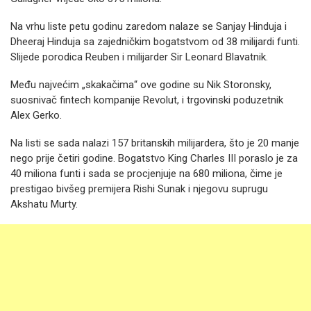
Na vrhu liste petu godinu zaredom nalaze se Sanjay Hinduja i
Dheeraj Hinduja sa zajedničkim bogatstvom od 38 milijardi funti.
Slijede porodica Reuben i milijarder Sir Leonard Blavatnik.
Među najvećim „skakačima“ ove godine su Nik Storonsky,
suosnivač fintech kompanije Revolut, i trgovinski poduzetnik
Alex Gerko.
Na listi se sada nalazi 157 britanskih milijardera, što je 20 manje
nego prije četiri godine. Bogatstvo King Charles III poraslo je za
40 miliona funti i sada se procjenjuje na 680 miliona, čime je
prestigao bivšeg premijera Rishi Sunak i njegovu suprugu
Akshatu Murty.