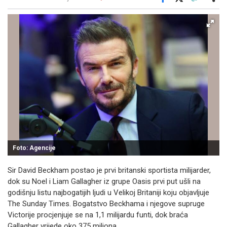
Facebook
X
Kopiraj link
Više
Foto: Agencije
Sir David Beckham postao je prvi britanski sportista milijarder,
dok su Noel i Liam Gallagher iz grupe Oasis prvi put ušli na
godišnju listu najbogatijih ljudi u Velikoj Britaniji koju objavljuje
The Sunday Times. Bogatstvo Beckhama i njegove supruge
Victorije procjenjuje se na 1,1 milijardu funti, dok braća
Gallagher vrijede oko 375 miliona.