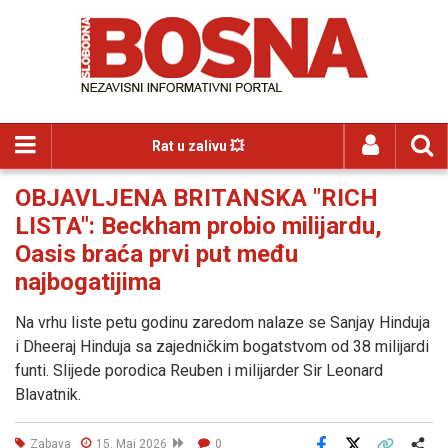
Rat u zalivu 💥
OBJAVLJENA BRITANSKA "RICH
LISTA": Beckham probio milijardu,
Oasis braća prvi put među
najbogatijima
Na vrhu liste petu godinu zaredom nalaze se Sanjay Hinduja
i Dheeraj Hinduja sa zajedničkim bogatstvom od 38 milijardi
funti. Slijede porodica Reuben i milijarder Sir Leonard
Blavatnik.
Zabava
15. Maj 2026
0