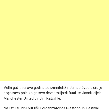
Veliki gubitnici ove godine su izumitelj Sir James Dyson, čije je
bogatstvo palo za gotovo devet milijardi funti, te vlasnik dijela
Manchester United Sir Jim Ratcliffe.
Na listu su prvi put ušli i organizatorica Glastonbury Festival