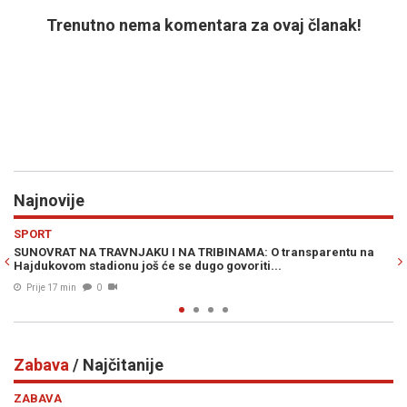
Trenutno nema komentara za ovaj članak!
Najnovije
Previous
N
VIJESTI
tu na
JOŠ NIJE GOTOVO: Pakleni dani i vruće noći su pred nama, ev
kada stiže osvježenje...
Prije 25 min
0
Zabava
/ Najčitanije
Previous
N
ZABAVA