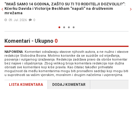
ILI?":
VELIKO PRIZNANJE ZA LEGENDU: David Beckham dobija zvijez
na Holivudskoj stazi slavnih uoči Mundijala u Americi!
03. Jun. 2026
0
Komentari - Ukupno
0
NAPOMENA
: Komentari odražavaju stavove njihovih autora, a ne nužno i stavove
redakcije Slobodna Bosna. Molimo korisnike da se suzdrže od vrijeđanja,
psovanja i vulgarnog izražavanja. Redakcija zadržava pravo da obriše komentar
bez najave i objašnjenja. Zbog velikog broja komentara redakcija nije dužna
obrisati sve komentare koji krše pravila. Kao čitalac također prihvatate
mogućnost da među komentarima mogu biti pronađeni sadržaji koji mogu biti
u suprotnosti sa vašim vjerskim, moralnim i drugim načelima i uvjerenjima.
LISTA KOMENTARA
DODAJ KOMENTAR