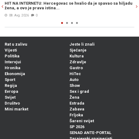
ao sa hiljadu
HIT NA INTERNETU: Natpis na kombiju splitskih registracij
iz pjesme sarajevskog benda...
07. Avg. 2026
0
Rat u zalivu
Jeste li znali
Vijesti
Sjećanje
Politika
Kultura
Intervjui
Zdravlje
Hronika
Gastro
Ekonomija
HiTec
Sport
Auto
Regija
Show
Evropa
Sex i grad
Svijet
Žena
Društvo
Estrada
Mini market
Zabava
Frljoka
Šareni svijet
SP 2026
SENAD ANTE-PORTAL
Sarajevski snajperisti