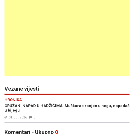
Vezane vijesti
HRONIKA
ORUŽANI NAPAD U HADŽIĆIMA: Muškarac ranjen u nogu, napadač
u bijegu
01. Jul. 2026
0
Komentari - Ukupno
0