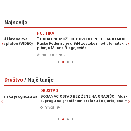
Najnovije
Previous
N
POLITIKA
PO
"BUDALI NE MOŽE ODGOVORITI NI HILJADU MUDRACA": Ambasada
U 
)
Ruske Federacije u BiH žestoko i nediplomatski odgovorila na
sa
pitanja Milana Blagojevića
Prije 16 min
0
Društvo
/ Najčitanije
Previous
N
DRUŠTVO
D
a
BOSANAC OSTAO BEZ ŽENE NA GRADIŠCI: Muškarac ostavio
S
suprugu na graničnom prelazu i odjurio, ona mislila da se šali
po
ud
Prije 2h
1