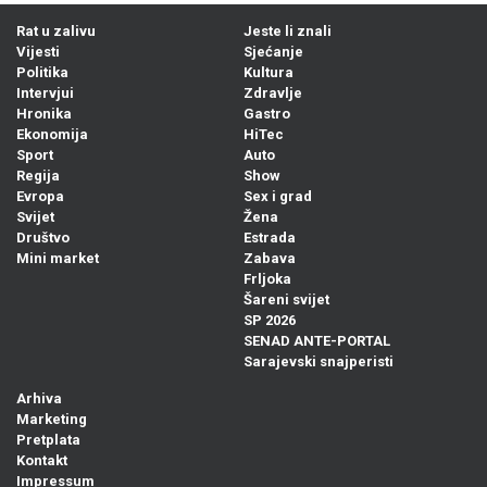
Rat u zalivu
Jeste li znali
Vijesti
Sjećanje
Politika
Kultura
Intervjui
Zdravlje
Hronika
Gastro
Ekonomija
HiTec
Sport
Auto
Regija
Show
Evropa
Sex i grad
Svijet
Žena
Društvo
Estrada
Mini market
Zabava
Frljoka
Šareni svijet
SP 2026
SENAD ANTE-PORTAL
Sarajevski snajperisti
Arhiva
Marketing
Pretplata
Kontakt
Impressum