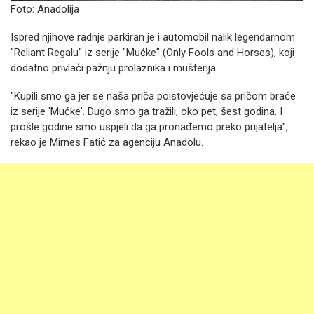
Foto: Anadolija
Ispred njihove radnje parkiran je i automobil nalik legendarnom
"Reliant Regalu" iz serije "Mućke" (Only Fools and Horses), koji
dodatno privlači pažnju prolaznika i mušterija.
"Kupili smo ga jer se naša priča poistovjećuje sa pričom braće
iz serije 'Mućke'. Dugo smo ga tražili, oko pet, šest godina. I
prošle godine smo uspjeli da ga pronađemo preko prijatelja",
rekao je Mirnes Fatić za agenciju Anadolu.