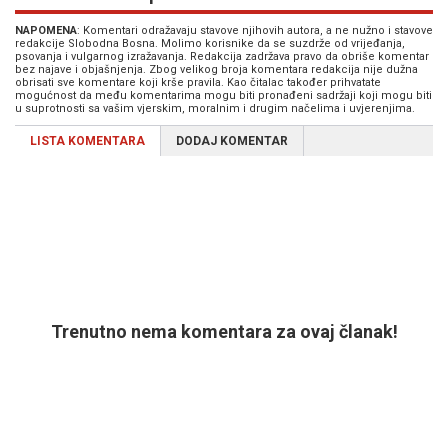
NAPOMENA
: Komentari odražavaju stavove njihovih autora, a ne nužno i stavove
redakcije Slobodna Bosna. Molimo korisnike da se suzdrže od vrijeđanja,
psovanja i vulgarnog izražavanja. Redakcija zadržava pravo da obriše komentar
bez najave i objašnjenja. Zbog velikog broja komentara redakcija nije dužna
obrisati sve komentare koji krše pravila. Kao čitalac također prihvatate
mogućnost da među komentarima mogu biti pronađeni sadržaji koji mogu biti
u suprotnosti sa vašim vjerskim, moralnim i drugim načelima i uvjerenjima.
LISTA KOMENTARA
DODAJ KOMENTAR
Trenutno nema komentara za ovaj članak!