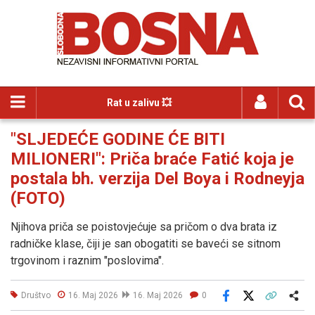
Rat u zalivu 💥
"SLJEDEĆE GODINE ĆE BITI
MILIONERI": Priča braće Fatić koja je
postala bh. verzija Del Boya i Rodneyja
(FOTO)
Njihova priča se poistovjećuje sa pričom o dva brata iz
radničke klase, čiji je san obogatiti se baveći se sitnom
trgovinom i raznim "poslovima".
Društvo
16. Maj 2026
16. Maj 2026
0
Facebook
X
Kopiraj link
Više