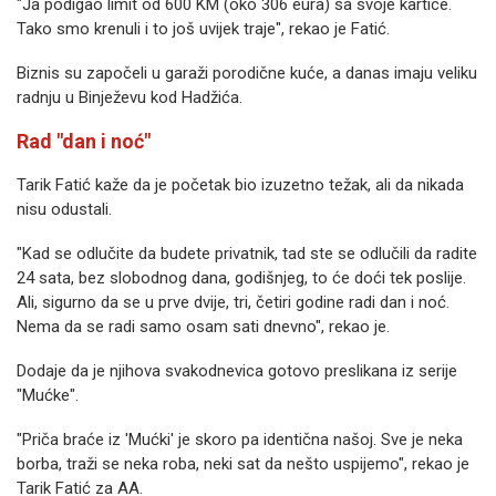
"Ja podigao limit od 600 KM (oko 306 eura) sa svoje kartice.
Tako smo krenuli i to još uvijek traje", rekao je Fatić.
Biznis su započeli u garaži porodične kuće, a danas imaju veliku
radnju u Binježevu kod Hadžića.
Rad "dan i noć"
Tarik Fatić kaže da je početak bio izuzetno težak, ali da nikada
nisu odustali.
"Kad se odlučite da budete privatnik, tad ste se odlučili da radite
24 sata, bez slobodnog dana, godišnjeg, to će doći tek poslije.
Ali, sigurno da se u prve dvije, tri, četiri godine radi dan i noć.
Nema da se radi samo osam sati dnevno", rekao je.
Dodaje da je njihova svakodnevica gotovo preslikana iz serije
"Mućke".
"Priča braće iz 'Mućki' je skoro pa identična našoj. Sve je neka
borba, traži se neka roba, neki sat da nešto uspijemo", rekao je
Tarik Fatić za AA.