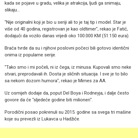
kada se pojave u gradu, velika je atrakcija, ljudi ga snimaju,
slikaju...
"Nije originalni koji je bio u seriji ali to je taj tip i model. Star je
više od 40 godina, registrovan je kao oldtimer", rekao je Fatić,
dodajući da vozilo danas vrijedi oko 100.000 KM (51.150 eura).
Braća tvrde da su i njihovi poslovni počeci bili gotovo identični
onima iz popularne serije.
"Tako smo i mi počeli, ni iz čega, iz minusa. Kupovali smo neke
stvari, preprodavali ih. Dosta je sličnih situacija. I sve je to bilo
sa nekom dozom humora", rekao je Mirnes za AA.
Uz osmijeh dodaje da, poput Del Boya i Rodneyja, i dalje često
govore da će "sljedeće godine biti milioneri".
Porodični posao pokrenuli su 2015. godine sa svega tri mašine
koje su prevezli iz Lukavca u Hadžiće.