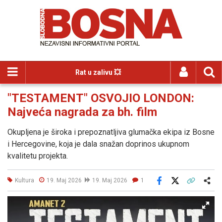
Rat u zalivu 💥
"TESTAMENT" OSVOJIO LONDON:
Najveća nagrada za bh. film
Okupljena je široka i prepoznatljiva glumačka ekipa iz Bosne
i Hercegovine, koja je dala snažan doprinos ukupnom
kvalitetu projekta.
Kultura
19. Maj 2026
19. Maj 2026
1
Facebook
X
Kopiraj link
Više