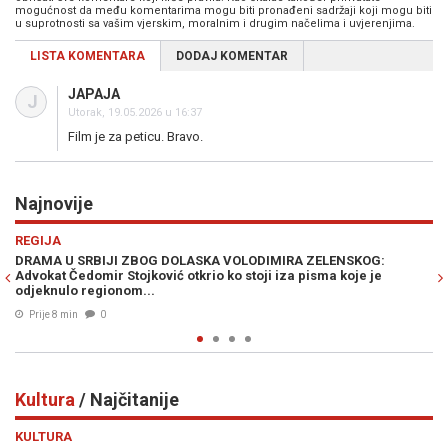
mogućnost da među komentarima mogu biti pronađeni sadržaji koji mogu biti
u suprotnosti sa vašim vjerskim, moralnim i drugim načelima i uvjerenjima.
LISTA KOMENTARA
DODAJ KOMENTAR
JAPAJA
J
Utorak, 19.05.2026 u 16:37
Film je za peticu. Bravo.
Najnovije
Previous
N
VIJESTI
KA VOLODIMIRA ZELENSKOG:
ZAISKRILO U MOSTARU: Šemsudin 
io ko stoji iza pisma koje je
Čovićeve ljude, pale teške optužbe 
Prije 21 min
0
Kultura
/ Najčitanije
Previous
N
KULTURA