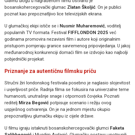
Glavnu ulogu u nagrađenom filmu ostvario je
bosanskohercegovački glumac
Zlatan Školjić
. On je publici
poznat kao prepoznatljivo lice televizijskih ekrana.
U glumačkoj ekipi ističe se i
Nusmir Muharemović
, voditelj
popularnih TV formata. Festival
FIFFLONDON 2025
već
godinama promovira nezavisni film i autore koji originalnim
pristupom pomjeraju granice savremenog pripovijedanja. U jakoj
međunarodnoj konkurenciji domaći film se izdvojio kao najbolji
pobjednički projekat.
Priznanje za autentičnu filmsku priču
Stručni žiri londonskog festivala posebno je naglasio slojevitost
i uvjerljivost priče. Radnja filma se fokusira na univerzalne teme
humanosti, unutrašnje snage i otpornosti čovjeka. Poznati
reditelj
Mirza Begović
potpisuje scenario i režiju ovog
uspješnog ostvarenja. On je na jednom mjestu okupio
prepoznatljivu glumačku ekipu iz cijele države.
U filmu igraju istaknuti bosanskohercegovački glumci
Faketa
Salihbegović
i Mugdim Avdagić. Glumačku postavu upotpunili