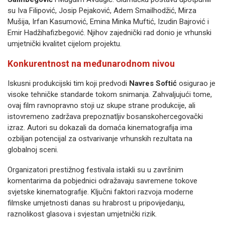
su Iva Filipović, Josip Pejaković, Adem Smailhodžić, Mirza
Mušija, Irfan Kasumović, Emina Minka Muftić, Izudin Bajrović i
Emir Hadžihafizbegović. Njihov zajednički rad donio je vrhunski
umjetnički kvalitet cijelom projektu.
Konkurentnost na međunarodnom nivou
Iskusni produkcijski tim koji predvodi
Navres Softić
osigurao je
visoke tehničke standarde tokom snimanja. Zahvaljujući tome,
ovaj film ravnopravno stoji uz skupe strane produkcije, ali
istovremeno zadržava prepoznatljiv bosanskohercegovački
izraz. Autori su dokazali da domaća kinematografija ima
ozbiljan potencijal za ostvarivanje vrhunskih rezultata na
globalnoj sceni.
Organizatori prestižnog festivala istakli su u završnim
komentarima da pobjednici odražavaju savremene tokove
svjetske kinematografije. Ključni faktori razvoja moderne
filmske umjetnosti danas su hrabrost u pripovijedanju,
raznolikost glasova i svjestan umjetnički rizik.