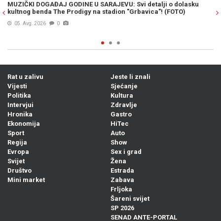
SARAJEVU: Svi detalji o dolasku
OPĆINA NOVI GRAD SARAJEVO I 
na stadion "Grbavica"! (FOTO)
Bogat filmski program za sve gen
lokacije (FOTO)
06. Avg. 2026
0
Rat u zalivu
Jeste li znali
Vijesti
Sjećanje
Politika
Kultura
Intervjui
Zdravlje
Hronika
Gastro
Ekonomija
HiTec
Sport
Auto
Regija
Show
Evropa
Sex i grad
Svijet
Žena
Društvo
Estrada
Mini market
Zabava
Frljoka
Šareni svijet
SP 2026
SENAD ANTE-PORTAL