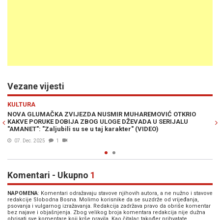
Vezane vijesti
Previous
N
HRONIKA
MIR MUHAREMOVIĆ OTKRIO
SENZACIONALAN USPJEH: Domaći igran
OGE DŽEVADA U SERIJALU
Amanet 2“ za samo 12 dana od premije
arakter" (VIDEO)
22. Okt. 2025
0
Komentari - Ukupno
1
NAPOMENA
: Komentari odražavaju stavove njihovih autora, a ne nužno i stavove
redakcije Slobodna Bosna. Molimo korisnike da se suzdrže od vrijeđanja,
psovanja i vulgarnog izražavanja. Redakcija zadržava pravo da obriše komentar
bez najave i objašnjenja. Zbog velikog broja komentara redakcija nije dužna
obrisati sve komentare koji krše pravila. Kao čitalac također prihvatate