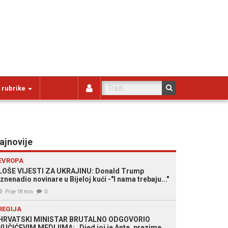
 rubrike
ajnovije
EVROPA
LOŠE VIJESTI ZA UKRAJINU: Donald Trump
iznenadio novinare u Bijeloj kući -"I nama trebaju..."
Prije 18 min
0
REGIJA
HRVATSKI MINISTAR BRUTALNO ODGOVORIO
VUČIĆEVIM MEDIJIMA: „Djed joj je Ante, prezime