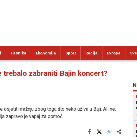
i
Hronika
Ekonomija
Sport
Regija
Evropa
Sve
trebalo zabraniti Bajin koncert?
N
je osjetiti mržnju zbog toga što neko uživa u Baji. Ali ne:
elja zapravo je vapaj za pomoć.
Facebook
X
Kopiraj link
Više