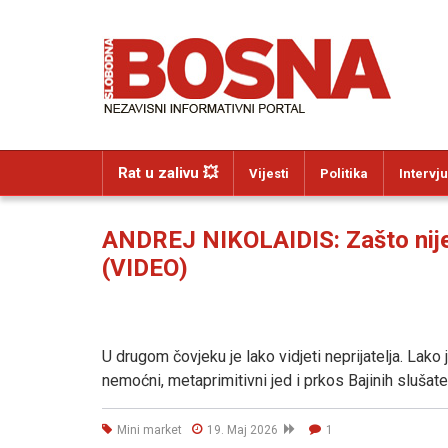
Rat u zalivu 💥
Vijesti
Politika
Intervju
ANDREJ NIKOLAIDIS: Zašto nije 
(VIDEO)
U drugom čovjeku je lako vidjeti neprijatelja. Lako 
nemoćni, metaprimitivni jed i prkos Bajinih slušat
Mini market
19. Maj 2026
1