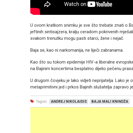
U ovom kratkom snimku je sve što trebate znati o Baji, 
jeftinih sintisajzera, kralju ceradom pokrivenih mješa
svakom trenutku mogu pasti starci, žene i nejač.
Baja se, kao ni narkomanija, ne liječi zabranama.
Kao što su tokom epidemije HIV-a liberalne evropske z
na Bajinim koncertima besplatno dijelio pečenu prasad
U drugom čovjeku je lako vidjeti neprijatelja. Lako je 
metaprimitivni jed i prkos Bajinih slušatelja zapravo 
Tagovi:
ANDREJ NIKOLAIDIS
BAJA MALI KNINDŽA