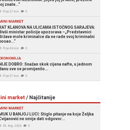
joj znate...“
Prije 27 min
0
MINI MARKET
RAT KLANOVA NA ULICAMA ISTOČNOG SARAJEVA:
Bivši ministar policije upozorava –„Predstavnici
države mole kriminalce da ne rade svoj kriminalni
posao...“
Prije 46 min
0
EKONOMIJA
NIJE DOBRO: Snažan skok cijena nafte, u jednom
danu sve se promijenilo...
Prije 57 min
0
ini market
/ Najčitanije
MINI MARKET
MUK U BANJOJ LUCI: Stiglo pitanje na koje Željka
Cvijanović ne smije dati odgovor...
05. Avg. 2026
0