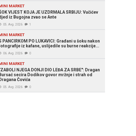
MINI MARKET
ŠOK VIJEST KOJA JE UZDRMALA SRBIJU: Vučićev
djed iz Bugojna zvao se Ante
05. Avg. 2026
1
MINI MARKET
S PANCIRKOM PO LUKAVICI: Građani u šoku nakon
fotografije iz kafane, uslijedile su burne reakcije...
06. Avg. 2026
0
MINI MARKET
"ZABOLI NJEGA DONJI DIO LEĐA ZA SRBE": Dragan
Bursać secira Dodikov govor mržnje i strah od
Dragana Čovića
05. Avg. 2026
0