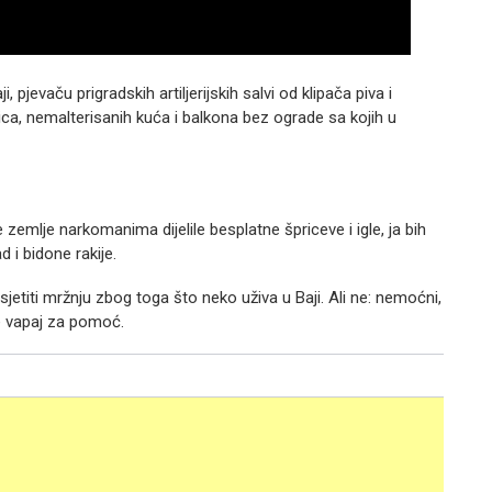
pjevaču prigradskih artiljerijskih salvi od klipača piva i
lica, nemalterisanih kuća i balkona bez ograde sa kojih u
emlje narkomanima dijelile besplatne špriceve i igle, ja bih
 i bidone rakije.
osjetiti mržnju zbog toga što neko uživa u Baji. Ali ne: nemoćni,
je vapaj za pomoć.