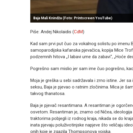
Baja Mali Knindža (Foto: Printscreen YouTube)
Piše: Andej Nikolaidis (
CdM
)
Kad sam prvi put čuo za vokalnog solistu po imenu Ba
samoparodijska kafanska pjevačica, kopija Mice Trofrta
podzemnih hitova „I labavi ume da zabavi“, „Hoće ded
Pogrešno sam mislio jer sam ime čuo pogrešno, kao
Moja je greška u sebi sadržavala i zrno istine. Jer s
seksu, Baja je pjevao o ratnim zločinima. Mica je š
takvog thanatosa.
Baja je pjevač resantimana. A resantiman je ogorčeno
osvetom. Resantiman je, znamo od Ničea, ideologija rob
traktorima pobjegli iz rodnog kraja, nikada se do kraja n
inata pjevaju poluživotinjske napjeve što veličaju id
onih koje je zgazila Thompsonova vojska.