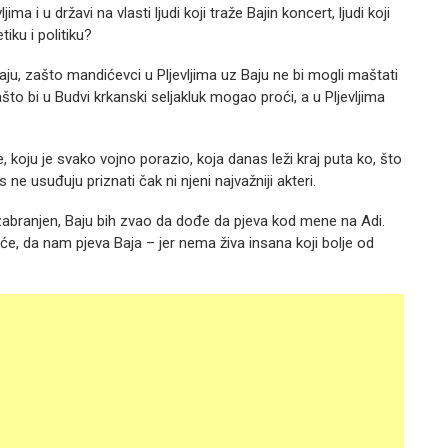
ima i u državi na vlasti ljudi koji traže Bajin koncert, ljudi koji
tiku i politiku?
aju, zašto mandićevci u Pljevljima uz Baju ne bi mogli maštati
o bi u Budvi krkanski seljakluk mogao proći, a u Pljevljima
, koju je svako vojno porazio, koja danas leži kraj puta ko, što
ne usuđuju priznati čak ni njeni najvažniji akteri.
 zabranjen, Baju bih zvao da dođe da pjeva kod mene na Adi.
e, da nam pjeva Baja – jer nema živa insana koji bolje od