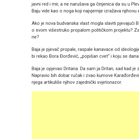
javni red i mir, a ne narušava ga činjenica da su u Plevlj
Baju vide kao o noga koji najvjernije izražava njihovu e
Ako je nova budvanska vlast mogla slaviti pjevajući B
o svom višestruko propalom političkom projektu? Zašt
ne?
Baja je pjevač propale, raspale kanavace od ideologije
bi rekao Bora Đorđević, „popišan cvet“ i koju se danas 
Baja je opjevao Dritana. Da sam ja Dritan, sad kad je
Napravio bih dobar ručak i zvao kumove Karađorđević
njega artikuliše njihov zajednički svjetonazor.