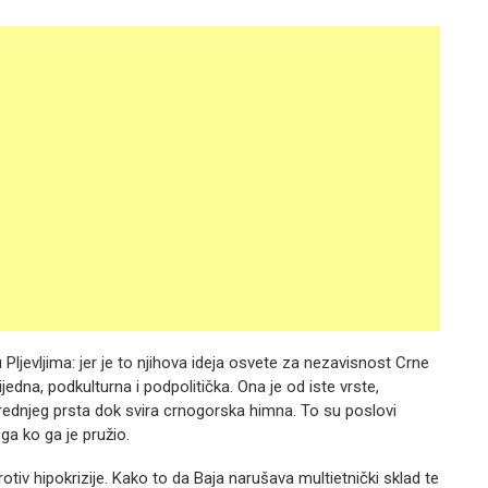
Pljevljima: jer je to njihova ideja osvete za nezavisnost Crne
jedna, podkulturna i podpolitička. Ona je od iste vrste,
dnjeg prsta dok svira crnogorska himna. To su poslovi
ga ko ga je pružio.
iv hipokrizije. Kako to da Baja narušava multietnički sklad te