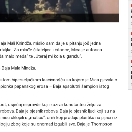
ja Mali Knindža, mislio sam da je u pitanju još jedna
ljke. Za mlađe čitateljice i čitaoce, Mica je autorica
a malo meda“ te „Uteraj mi kola u garažu“.
 Baja Mala Mindža.
a istom hiperseljačkom lascivnošću sa kojom je Mica pjevala o
ampionka papanskog erosa – Baja apsolutni šampion istog
st, osjećaj nepravde koji izaziva konstantnu želju za
ova. Baja je pjesnik robova. Baja je pjesnik ljudi koji su na
isu uklopili u „maticu“, onih koji prodaju plastiku na pijaci i iz
eologiju zbog koje su onomad izgubili sve. Baja je Thompson