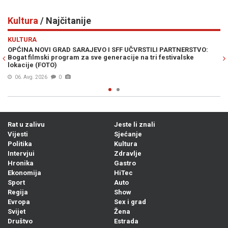
Kultura
/ Najčitanije
Previous
N
KULTURA
ERSTVO:
POSEBAN PROGRAM SFF-a POSVEĆEN BÉLI TARRU: U Saraj
lske
stižu filmovi njegovih najuspješnijih studenata
07. Avg. 2026
0
Rat u zalivu
Jeste li znali
Vijesti
Sjećanje
Politika
Kultura
Intervjui
Zdravlje
Hronika
Gastro
Ekonomija
HiTec
Sport
Auto
Regija
Show
Evropa
Sex i grad
Svijet
Žena
Društvo
Estrada