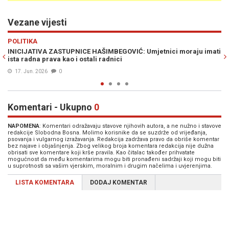
Vezane vijesti
Previous
N
VIJESTI
raju imati
MAGODA NAJAVLJUJE: Za sedam dana dostaviti dokumentac
vezi dodjele budžetskih sredstava
27. Apr. 2025
0
Komentari - Ukupno
0
NAPOMENA
: Komentari odražavaju stavove njihovih autora, a ne nužno i stavove
redakcije Slobodna Bosna. Molimo korisnike da se suzdrže od vrijeđanja,
psovanja i vulgarnog izražavanja. Redakcija zadržava pravo da obriše komentar
bez najave i objašnjenja. Zbog velikog broja komentara redakcija nije dužna
obrisati sve komentare koji krše pravila. Kao čitalac također prihvatate
mogućnost da među komentarima mogu biti pronađeni sadržaji koji mogu biti
u suprotnosti sa vašim vjerskim, moralnim i drugim načelima i uvjerenjima.
LISTA KOMENTARA
DODAJ KOMENTAR