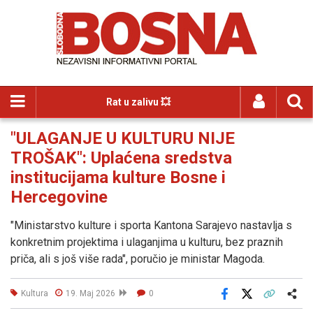
Rat u zalivu 💥
"ULAGANJE U KULTURU NIJE
TROŠAK": Uplaćena sredstva
institucijama kulture Bosne i
Hercegovine
"Ministarstvo kulture i sporta Kantona Sarajevo nastavlja s
konkretnim projektima i ulaganjima u kulturu, bez praznih
priča, ali s još više rada", poručio je ministar Magoda.
Kultura
19. Maj 2026
0
Facebook
X
Kopiraj link
Više