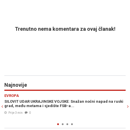
Trenutno nema komentara za ovaj članak!
Najnovije
Previous
N
RAT U ZALIVU
d na ruski
GORI NA BLISKOM ISTOKU: Snažne eksplozije u Saudijskoj A
snimke NASA-e potvrđuju požare...
Prije 15 min
0