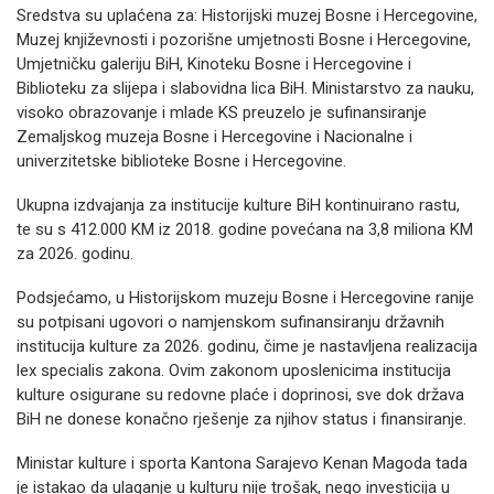
Sredstva su uplaćena za: Historijski muzej Bosne i Hercegovine,
Muzej književnosti i pozorišne umjetnosti Bosne i Hercegovine,
Umjetničku galeriju BiH, Kinoteku Bosne i Hercegovine i
Biblioteku za slijepa i slabovidna lica BiH. Ministarstvo za nauku,
visoko obrazovanje i mlade KS preuzelo je sufinansiranje
Zemaljskog muzeja Bosne i Hercegovine i Nacionalne i
univerzitetske biblioteke Bosne i Hercegovine.
Ukupna izdvajanja za institucije kulture BiH kontinuirano rastu,
te su s 412.000 KM iz 2018. godine povećana na 3,8 miliona KM
za 2026. godinu.
Podsjećamo, u Historijskom muzeju Bosne i Hercegovine ranije
su potpisani ugovori o namjenskom sufinansiranju državnih
institucija kulture za 2026. godinu, čime je nastavljena realizacija
lex specialis zakona. Ovim zakonom uposlenicima institucija
kulture osigurane su redovne plaće i doprinosi, sve dok država
BiH ne donese konačno rješenje za njihov status i finansiranje.
Ministar kulture i sporta Kantona Sarajevo Kenan Magoda tada
je istakao da ulaganje u kulturu nije trošak, nego investicija u