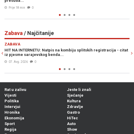
umiješan i Vučić...
Prije 46 min
0
Zabava
/ Najčitanije
Previous
N
ZABAVA
ija - citat
VIC DANA: Skupljale se pare za obnovu lokalne crkve, a ond
začuo poznati glas iz mase...
06. Avg. 2026
0
Rat u zalivu
Jeste li znali
Vijesti
Sjećanje
Politika
Kultura
Intervjui
Zdravlje
Hronika
Gastro
Ekonomija
HiTec
Sport
Auto
Regija
Show