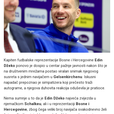
Kapiten fudbalske reprezentacije Bosne i Hercegovine
Edin
Džeko
ponovo je dospio u centar pažnje javnosti nakon što je
na društvenim mrežama postao viralan snimak njegovog
susreta s jednim navijačem u
Gelsenkirchenu
. Iskusni
napadač prepoznao je simpatizera koji prečesto traži
autograme, a njegova duhovita reakcija oduševila je pratioce.
Nema sumnje u to da je
Edin Džeko
najveća zvijezda u
njemačkom
Schalkeu
, ali i u reprezentaciji
Bosne i
Hercegovine
, zbog čega veliki broj navijača svakodnevno želi