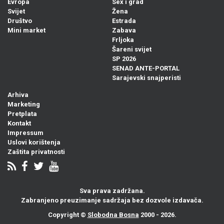
Evropa
Sex i grad
Svijet
Žena
Društvo
Estrada
Mini market
Zabava
Frljoka
Šareni svijet
SP 2026
SENAD ANTE-PORTAL
Sarajevski snajperisti
Arhiva
Marketing
Pretplata
Kontakt
Impressum
Uslovi korištenja
Zaštita privatnosti
Sva prava zadržana.
Zabranjeno preuzimanje sadržaja bez dozvole izdavača.
Copyright ©
Slobodna Bosna
2000 - 2026.