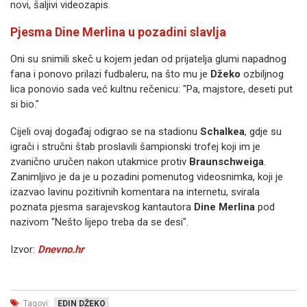
novi, šaljivi videozapis.
Pjesma Dine Merlina u pozadini slavlja
Oni su snimili skeč u kojem jedan od prijatelja glumi napadnog
fana i ponovo prilazi fudbaleru, na što mu je
Džeko
ozbiljnog
lica ponovio sada već kultnu rečenicu: "Pa, majstore, deseti put
si bio."
Cijeli ovaj događaj odigrao se na stadionu
Schalkea
, gdje su
igrači i stručni štab proslavili šampionski trofej koji im je
zvanično uručen nakon utakmice protiv
Braunschweiga
.
Zanimljivo je da je u pozadini pomenutog videosnimka, koji je
izazvao lavinu pozitivnih komentara na internetu, svirala
poznata pjesma sarajevskog kantautora
Dine Merlina
pod
nazivom "Nešto lijepo treba da se desi".
Izvor:
Dnevno.hr
Tagovi:
EDIN DŽEKO