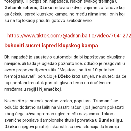
fotografiju ili potpis bh. napadača. Nakon svakog treninga u
Gelsenkirchenu
,
Džeko
redovno izdvoji vrijeme za fanove koji
ga čekaju ispred klupskog kampa, no među njima ima i onih koji
su na toj lokaciji prisutni gotovo svakodnevno.
https://www.tiktok.com/@adnan.baltic/video/76412
Duhoviti susret ispred klupskog kampa
Bh. napadač je zaustavio automobil da bi ispoštovao okupljene
navijače, ali kada je ugledao poznato lice, odlučio je reagovati u
svom prepoznatljivom stilu. "Majstore, pa ti si
10
puta bio!
Nemoj zabavati", poručio je
Džeko
kroz smijeh, ne sluteći da će
taj spontani trenutak postati glavna tema na društvenim
mrežama u regiji i
Njemačkoj
.
Nakon što je snimak postao viralan, popularni "Dijamant" se
odlučio dodatno našaliti na vlastiti račun i još jednom pokazati
zbog čega uživa ogroman ugled među navijačima. Tokom
zvanične proslave šampionske titule i povratka u
Bundesligu
,
Džeko
i njegovi prijatelji iskoristili su ovu situaciju da kreiraju