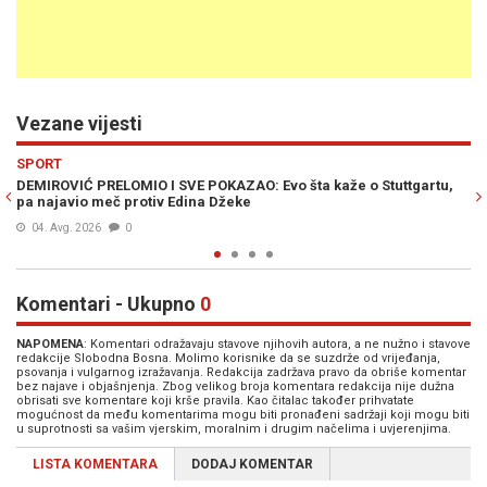
Vezane vijesti
Previous
N
SPORT
tgartu,
ŽENA I DJECA NE ŽELE GA KUĆI: Džeko otkrio nepoznate detalj
porodičnog doma
04. Avg. 2026
0
Komentari - Ukupno
0
NAPOMENA
: Komentari odražavaju stavove njihovih autora, a ne nužno i stavove
redakcije Slobodna Bosna. Molimo korisnike da se suzdrže od vrijeđanja,
psovanja i vulgarnog izražavanja. Redakcija zadržava pravo da obriše komentar
bez najave i objašnjenja. Zbog velikog broja komentara redakcija nije dužna
obrisati sve komentare koji krše pravila. Kao čitalac također prihvatate
mogućnost da među komentarima mogu biti pronađeni sadržaji koji mogu biti
u suprotnosti sa vašim vjerskim, moralnim i drugim načelima i uvjerenjima.
LISTA KOMENTARA
DODAJ KOMENTAR