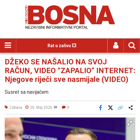
Rat u zalivu 💥
DŽEKO SE NAŠALIO NA SVOJ
RAČUN, VIDEO “ZAPALIO” INTERNET:
Njegove riječi sve nasmijale (VIDEO)
Susret sa navijačem
Zabava
20. Maj 2026
0
Facebook
X
Kopiraj link
Više