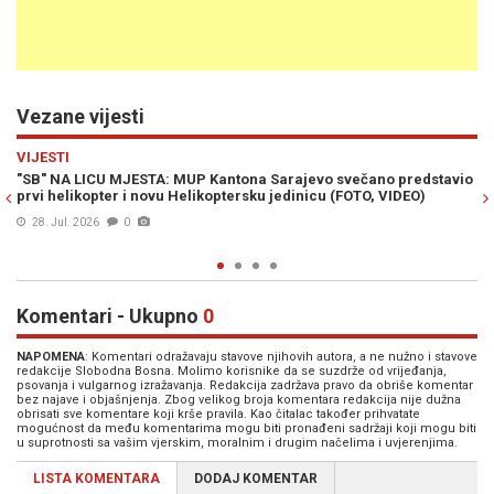
Vezane vijesti
Previous
N
HRONIKA
redstavio
POJAČANE KONTROLE U SARAJEVU: Policija napisala više od 
EO)
kazni
25. Jul. 2026
0
Komentari - Ukupno
0
NAPOMENA
: Komentari odražavaju stavove njihovih autora, a ne nužno i stavove
redakcije Slobodna Bosna. Molimo korisnike da se suzdrže od vrijeđanja,
psovanja i vulgarnog izražavanja. Redakcija zadržava pravo da obriše komentar
bez najave i objašnjenja. Zbog velikog broja komentara redakcija nije dužna
obrisati sve komentare koji krše pravila. Kao čitalac također prihvatate
mogućnost da među komentarima mogu biti pronađeni sadržaji koji mogu biti
u suprotnosti sa vašim vjerskim, moralnim i drugim načelima i uvjerenjima.
LISTA KOMENTARA
DODAJ KOMENTAR