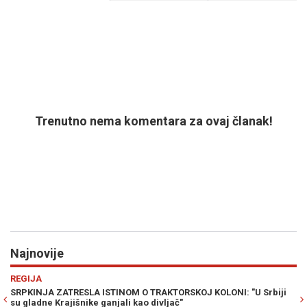
Trenutno nema komentara za ovaj članak!
Najnovije
Previous
N
RAT U ZALIVU
I: "U Srbiji
NUKLEARNA OPCIJA NA STOLU: Wilkerson upozorava n
katastrofalan scenario u ratu sa Iranom