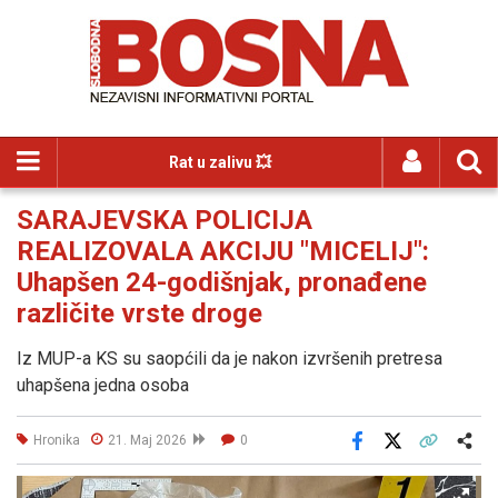
Rat u zalivu 💥
SARAJEVSKA POLICIJA
REALIZOVALA AKCIJU "MICELIJ":
Uhapšen 24-godišnjak, pronađene
različite vrste droge
Iz MUP-a KS su saopćili da je nakon izvršenih pretresa
uhapšena jedna osoba
Hronika
21. Maj 2026
0
Facebook
X
Kopiraj link
Više