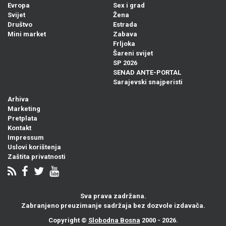
Evropa
Sex i grad
Svijet
Žena
Društvo
Estrada
Mini market
Zabava
Frljoka
Šareni svijet
SP 2026
SENAD ANTE-PORTAL
Sarajevski snajperisti
Arhiva
Marketing
Pretplata
Kontakt
Impressum
Uslovi korištenja
Zaštita privatnosti
Sva prava zadržana.
Zabranjeno preuzimanje sadržaja bez dozvole izdavača.
Copyright ©
Slobodna Bosna
2000 - 2026.