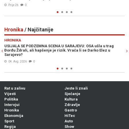
Prije 2h
0
Hronika
/ Najčitanije
Previous
N
HRONIKA
la u trag
"AKO ŽELITE ZAVRŠITI U BOLNICI, DOĐITE OVAMO": Politi
o Elez u
potukao na plaži, kamere sve snimile (VIDEO)
05. Avg. 2026
0
Rat u zalivu
Jeste li znali
Vijesti
Sjećanje
Politika
Kultura
Intervjui
Zdravlje
Hronika
Gastro
Ekonomija
HiTec
Sport
Auto
Regija
Show