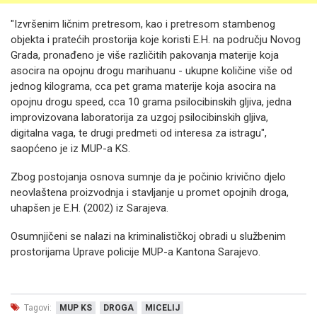
"Izvršenim ličnim pretresom, kao i pretresom stambenog
objekta i pratećih prostorija koje koristi E.H. na području Novog
Grada, pronađeno je više različitih pakovanja materije koja
asocira na opojnu drogu marihuanu - ukupne količine više od
jednog kilograma, cca pet grama materije koja asocira na
opojnu drogu speed, cca 10 grama psilocibinskih gljiva, jedna
improvizovana laboratorija za uzgoj psilocibinskih gljiva,
digitalna vaga, te drugi predmeti od interesa za istragu",
saopćeno je iz MUP-a KS.
Zbog postojanja osnova sumnje da je počinio krivično djelo
neovlaštena proizvodnja i stavljanje u promet opojnih droga,
uhapšen je E.H. (2002) iz Sarajeva.
Osumnjičeni se nalazi na kriminalističkoj obradi u službenim
prostorijama Uprave policije MUP-a Kantona Sarajevo.
Tagovi:
MUP KS
DROGA
MICELIJ