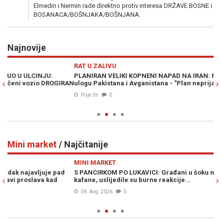
Elmedin i Nermin rade direktno protiv interesa DRŽAVE BOSNE i
BOSANACA/BOŠNJAKA/BOŠNJANA.
Najnovije
Previous
N
RAT U ZALIVU
D
PLANIRAN VELIKI KOPNENI NAPAD NA IRAN: Pezeškijan otkrio
OD
RAN
ulogu Pakistana i Avganistana - "Plan neprijatelja je propao"
no
Prije 3h
0
Mini market
/ Najčitanije
Previous
N
MINI MARKET
M
S PANCIRKOM PO LUKAVICI: Građani u šoku nakon fotografije iz
SU
kafane, uslijedile su burne reakcije...
pr
ka
06. Avg. 2026
0