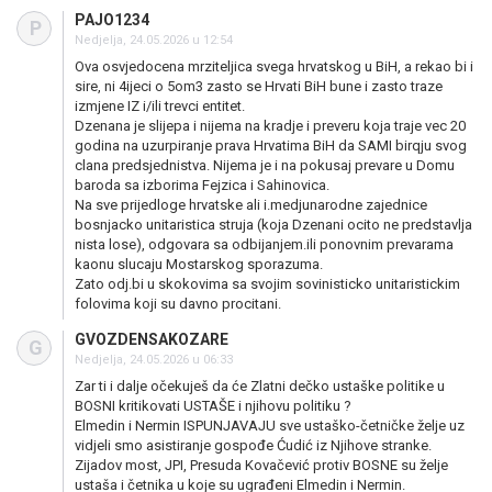
PAJO1234
P
Nedjelja, 24.05.2026 u 12:54
Ova osvjedocena mrziteljica svega hrvatskog u BiH, a rekao bi i
sire, ni 4ijeci o 5om3 zasto se Hrvati BiH bune i zasto traze
izmjene IZ i/ili trevci entitet.
Dzenana je slijepa i nijema na kradje i preveru koja traje vec 20
godina na uzurpiranje prava Hrvatima BiH da SAMI birqju svog
clana predsjednistva. Nijema je i na pokusaj prevare u Domu
baroda sa izborima Fejzica i Sahinovica.
Na sve prijedloge hrvatske ali i.medjunarodne zajednice
bosnjacko unitaristica struja (koja Dzenani ocito ne predstavlja
nista lose), odgovara sa odbijanjem.ili ponovnim prevarama
kaonu slucaju Mostarskog sporazuma.
Zato odj.bi u skokovima sa svojim sovinisticko unitaristickim
folovima koji su davno procitani.
GVOZDENSAKOZARE
G
Nedjelja, 24.05.2026 u 06:33
Zar ti i dalje očekuješ da će Zlatni dečko ustaške politike u
BOSNI kritikovati USTAŠE i njihovu politiku ?
Elmedin i Nermin ISPUNJAVAJU sve ustaško-četničke želje uz
vidjeli smo asistiranje gospođe Ćudić iz Njihove stranke.
Zijadov most, JPI, Presuda Kovačević protiv BOSNE su želje
ustaša i četnika u koje su ugrađeni Elmedin i Nermin.