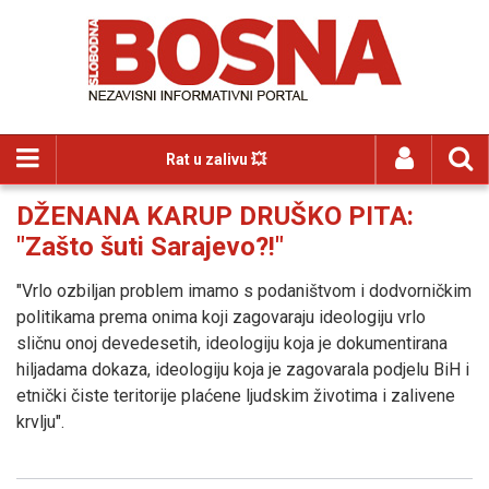
Rat u zalivu 💥
DŽENANA KARUP DRUŠKO PITA:
"Zašto šuti Sarajevo?!"
"Vrlo ozbiljan problem imamo s podaništvom i dodvorničkim
politikama prema onima koji zagovaraju ideologiju vrlo
sličnu onoj devedesetih, ideologiju koja je dokumentirana
hiljadama dokaza, ideologiju koja je zagovarala podjelu BiH i
etnički čiste teritorije plaćene ljudskim životima i zalivene
krvlju".