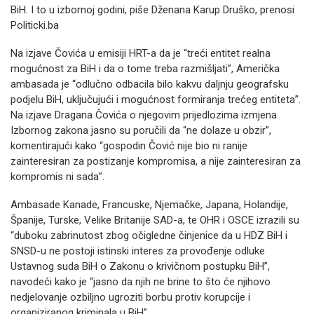
BiH. I to u izbornoj godini, piše Dženana Karup Druško, prenosi
Politicki.ba
Na izjave Čovića u emisiji HRT-a da je “treći entitet realna
mogućnost za BiH i da o tome treba razmišljati”, Američka
ambasada je “odlučno odbacila bilo kakvu daljnju geografsku
podjelu BiH, uključujući i mogućnost formiranja trećeg entiteta”.
Na izjave Dragana Čovića o njegovim prijedlozima izmjena
Izbornog zakona jasno su poručili da “ne dolaze u obzir”,
komentirajući kako “gospodin Čović nije bio ni ranije
zainteresiran za postizanje kompromisa, a nije zainteresiran za
kompromis ni sada”.
Ambasade Kanade, Francuske, Njemačke, Japana, Holandije,
Španije, Turske, Velike Britanije SAD-a, te OHR i OSCE izrazili su
“duboku zabrinutost zbog očigledne činjenice da u HDZ BiH i
SNSD-u ne postoji istinski interes za provođenje odluke
Ustavnog suda BiH o Zakonu o krivičnom postupku BiH”,
navodeći kako je “jasno da njih ne brine to što će njihovo
nedjelovanje ozbiljno ugroziti borbu protiv korupcije i
organiziranog kriminala u BiH”.