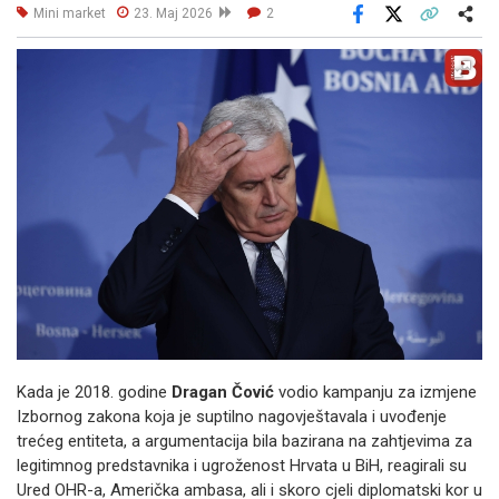
Mini market
23. Maj 2026
2
Facebook
X
Kopiraj link
Više
Kada je 2018. godine
Dragan Čović
vodio kampanju za izmjene
Izbornog zakona koja je suptilno nagovještavala i uvođenje
trećeg entiteta, a argumentacija bila bazirana na zahtjevima za
legitimnog predstavnika i ugroženost Hrvata u BiH, reagirali su
Ured OHR-a, Američka ambasa, ali i skoro cjeli diplomatski kor u