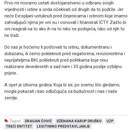
Prvo mi moramo ustati dostojanstveno u odbranu svojih
vrijednosti i istine a onda očekivati od drugih da to podrže. Jer
neće Evropljani ustuknuti pred činjenicama i istinom koje imamo
zahvaljujući njima jer oni su i osnovali i finansirali ICTY. Zašto bi
oni reagirali na to ako ih na to niko ne podsjeća, niko od njih to
ne traži.
Do nas je hoćemo li poštovati tu istinu, dokumentiranu i
dokazanu, ili ćemo pokleknuti pred negatorima, revizionistima i
neprijateljima BiH, pokleknuti pred politikama koje nisu
realizirane devedesetih a sad nam i 35 godina poslije ozbiljno
prijete.
A opet je izborna godina. Koja bi se, po svemu što gledamo,
mogla pokazati i kao odlučujuća za budućnost i nas i naše
zemlje.
Tagovi:
DRAGAN ČOVIĆ
DŽENANA KARUP DRUŠKO
UZP
TREĆI ENTITET
LEGITIMNO PREDSTAVLJANJE