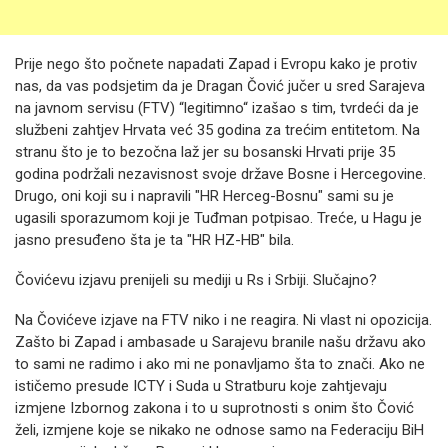
Prije nego što počnete napadati Zapad i Evropu kako je protiv
nas, da vas podsjetim da je Dragan Čović jučer u sred Sarajeva
na javnom servisu (FTV) “legitimno“ izašao s tim, tvrdeći da je
službeni zahtjev Hrvata već 35 godina za trećim entitetom. Na
stranu što je to bezočna laž jer su bosanski Hrvati prije 35
godina podržali nezavisnost svoje države Bosne i Hercegovine.
Drugo, oni koji su i napravili "HR Herceg-Bosnu" sami su je
ugasili sporazumom koji je Tuđman potpisao. Treće, u Hagu je
jasno presuđeno šta je ta "HR HZ-HB" bila.
Čovićevu izjavu prenijeli su mediji u Rs i Srbiji. Slučajno?
Na Čovićeve izjave na FTV niko i ne reagira. Ni vlast ni opozicija.
Zašto bi Zapad i ambasade u Sarajevu branile našu državu ako
to sami ne radimo i ako mi ne ponavljamo šta to znači. Ako ne
ističemo presude ICTY i Suda u Stratburu koje zahtjevaju
izmjene Izbornog zakona i to u suprotnosti s onim što Čović
želi, izmjene koje se nikako ne odnose samo na Federaciju BiH