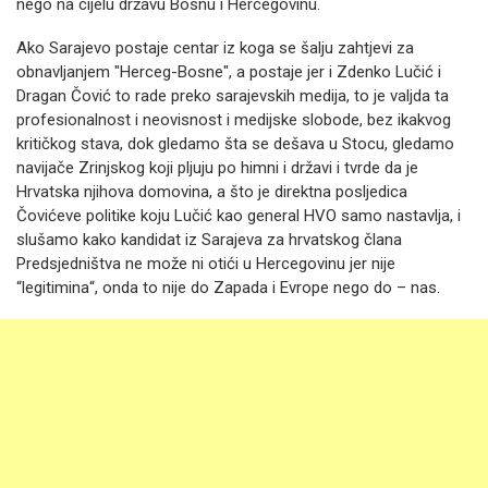
nego na cijelu državu Bosnu i Hercegovinu.
Ako Sarajevo postaje centar iz koga se šalju zahtjevi za
obnavljanjem "Herceg-Bosne", a postaje jer i Zdenko Lučić i
Dragan Čović to rade preko sarajevskih medija, to je valjda ta
profesionalnost i neovisnost i medijske slobode, bez ikakvog
kritičkog stava, dok gledamo šta se dešava u Stocu, gledamo
navijače Zrinjskog koji pljuju po himni i državi i tvrde da je
Hrvatska njihova domovina, a što je direktna posljedica
Čovićeve politike koju Lučić kao general HVO samo nastavlja, i
slušamo kako kandidat iz Sarajeva za hrvatskog člana
Predsjedništva ne može ni otići u Hercegovinu jer nije
“legitimina“, onda to nije do Zapada i Evrope nego do – nas.