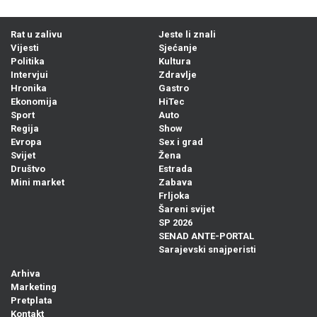
Rat u zalivu
Jeste li znali
Vijesti
Sjećanje
Politika
Kultura
Intervjui
Zdravlje
Hronika
Gastro
Ekonomija
HiTec
Sport
Auto
Regija
Show
Evropa
Sex i grad
Svijet
Žena
Društvo
Estrada
Mini market
Zabava
Frljoka
Šareni svijet
SP 2026
SENAD ANTE-PORTAL
Sarajevski snajperisti
Arhiva
Marketing
Pretplata
Kontakt