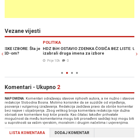
Vezane vijesti
Previous
N
POLITIKA
PO
e
HDZ BiH OSTAVIO ZDENKA ĆOSIĆA BEZ LISTE: U Širokom Brijegu
N
izabrali druga imena za izbore
ČO
Prije 10h
0
Komentari - Ukupno
2
NAPOMENA
: Komentari odražavaju stavove njihovih autora, a ne nužno i stavove
redakcije Slobodna Bosna. Molimo korisnike da se suzdrže od vrijeđanja,
psovanja i vulgarnog izražavanja. Redakcija zadržava pravo da obriše komentar
bez najave i objašnjenja. Zbog velikog broja komentara redakcija nije dužna
obrisati sve komentare koji krše pravila. Kao čitalac također prihvatate
mogućnost da među komentarima mogu biti pronađeni sadržaji koji mogu biti
u suprotnosti sa vašim vjerskim, moralnim i drugim načelima i uvjerenjima.
LISTA KOMENTARA
DODAJ KOMENTAR