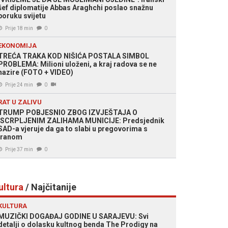
šef diplomatije Abbas Araghchi poslao snažnu
poruku svijetu
Prije 18 min
0
EKONOMIJA
TREĆA TRAKA KOD NIŠIĆA POSTALA SIMBOL
PROBLEMA: Milioni uloženi, a kraj radova se ne
nazire (FOTO + VIDEO)
Prije 24 min
0
RAT U ZALIVU
TRUMP POBJESNIO ZBOG IZVJEŠTAJA O
ISCRPLJENIM ZALIHAMA MUNICIJE: Predsjednik
SAD-a vjeruje da ga to slabi u pregovorima s
Iranom
Prije 37 min
0
ultura
/ Najčitanije
KULTURA
MUZIČKI DOGAĐAJ GODINE U SARAJEVU: Svi
detalji o dolasku kultnog benda The Prodigy na