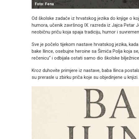
Foto: Fena
Od školske zadaće iz hrvatskog jezika do knjige o koj
humora, učenik završnog IX. razreda iz Jajca Petar Je
neobičnu priču koja spaja tradiciju, humor i suvremen
Sve je počelo tijekom nastave hrvatskog jezika, kada
bake Ilince, osebujne heroine sa Šimića Polja koja se
rečenicu“ i odbijala ostati samo dio školske bilježnic
Kroz duhovite primjere iz nastave, baba Ilinca postal
su prerasle u zbirku priča koje su objedinjene u knjizi