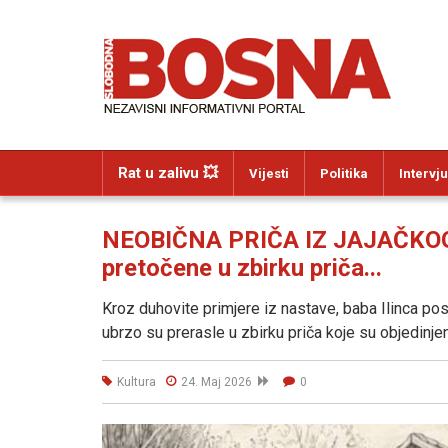
Rat u zalivu 💥
Vijesti
Politika
Intervju
NEOBIČNA PRIČA IZ JAJAČKOG 
pretočene u zbirku priča...
Kroz duhovite primjere iz nastave, baba Ilinca pos
ubrzo su prerasle u zbirku priča koje su objedinje
Kultura
24. Maj 2026
0