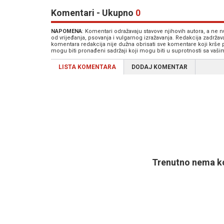
Komentari - Ukupno
0
NAPOMENA
: Komentari odražavaju stavove njihovih autora, a ne
od vrijeđanja, psovanja i vulgarnog izražavanja. Redakcija zadrža
komentara redakcija nije dužna obrisati sve komentare koji krše
mogu biti pronađeni sadržaji koji mogu biti u suprotnosti sa vaš
LISTA KOMENTARA
DODAJ KOMENTAR
Trenutno nema ko