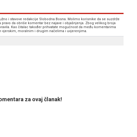
 nužno i stavove redakcije Slobodna Bosna. Molimo korisnike da se suzdrže
va pravo da obriše komentar bez najave i objašnjenja. Zbog velikog broja
 pravila. Kao čitalac također prihvatate mogućnost da među komentarima
im vjerskim, moralnim i drugim načelima i uvjerenjima.
mentara za ovaj članak!