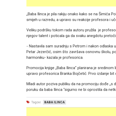
„Baba Ilinca je pila rakiju onako kako se na Šimića Polj
smijeh u razredu, a upravo su reakcije profesora i u
Veliku podršku tokom rada autoru pružila je profeso
njegov talent i poticala ga da svaku anegdotu pretoči 
- Nastavila sam suradnju s Petrom i nakon odlaska u m
Petar Jezerčić, osim što završava osnovnu školu, poha
harmoniku- kazala je profesorica.
Promocija knjige „Baba Ilinca“ planirana je sredinom 
upravo profesorica Branka Bojčetić. Prvo izdanje bit
Mladi autor poziva publiku da na promociju dođe „s 
poruku da baba Ilinca "sigurno ne bi oprostila da netko
Tagovi:
BABA ILINCA