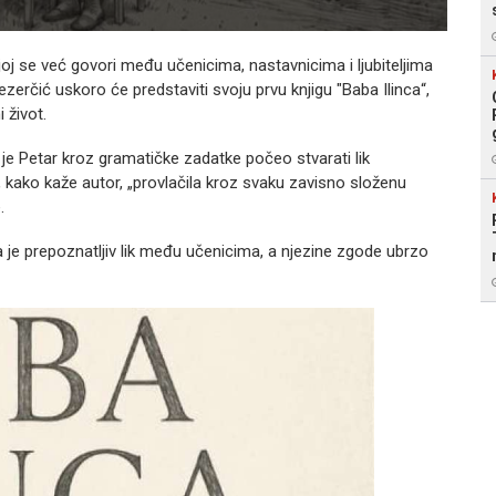
oj se već govori među učenicima, nastavnicima i ljubiteljima
zerčić uskoro će predstaviti svoju prvu knjigu "Baba Ilinca“,
i život.
 je Petar kroz gramatičke zadatke počeo stvarati lik
, kako kaže autor, „provlačila kroz svaku zavisno složenu
e.
a je prepoznatljiv lik među učenicima, a njezine zgode ubrzo
.