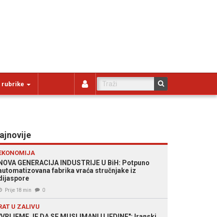
 rubrike
ajnovije
EKONOMIJA
NOVA GENERACIJA INDUSTRIJE U BiH: Potpuno
automatizovana fabrika vraća stručnjake iz
dijaspore
Prije 18 min
0
RAT U ZALIVU
"VRIJEME JE DA SE MUSLIMANI UJEDINE": Iranski