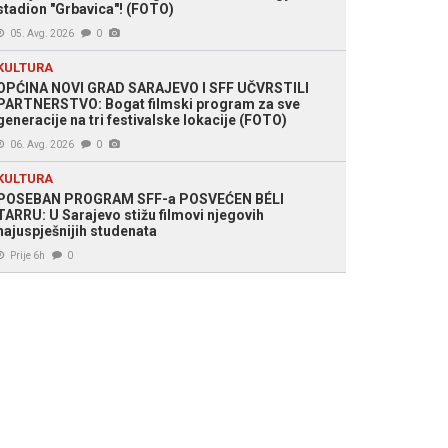
stadion "Grbavica"! (FOTO)
05. Avg. 2026
0
KULTURA
OPĆINA NOVI GRAD SARAJEVO I SFF UČVRSTILI
PARTNERSTVO: Bogat filmski program za sve
generacije na tri festivalske lokacije (FOTO)
06. Avg. 2026
0
KULTURA
POSEBAN PROGRAM SFF-a POSVEĆEN BÉLI
TARRU: U Sarajevo stižu filmovi njegovih
najuspješnijih studenata
Prije 6h
0