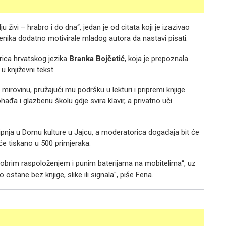
u živi – hrabro i do dna“, jedan je od citata koji je izazivao
čenika dodatno motivirale mladog autora da nastavi pisati.
rica hrvatskog jezika
Branka Bojčetić
, koja je prepoznala
u književni tekst.
irovinu, pružajući mu podršku u lekturi i pripremi knjige.
đa i glazbenu školu gdje svira klavir, a privatno uči
lipnja u Domu kulture u Jajcu, a moderatorica događaja bit će
 će tiskano u 500 primjeraka.
dobrim raspoloženjem i punim baterijama na mobitelima“, uz
 ostane bez knjige, slike ili signala", piše Fena.