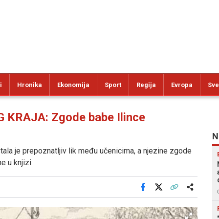
i
Hronika
Ekonomija
Sport
Regija
Evropa
Sve
KRAJA: Zgode babe Ilince
N
tala je prepoznatljiv lik među učenicima, a njezine zgode
ne u knjizi.
Facebook
X
Kopiraj link
Više