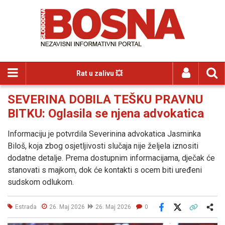
Rat u zalivu 💥
SEVERINA DOBILA TEŠKU PRAVNU
BITKU: Oglasila se njena advokatica
Informaciju je potvrdila Severinina advokatica Jasminka
Biloš, koja zbog osjetljivosti slučaja nije željela iznositi
dodatne detalje. Prema dostupnim informacijama, dječak će
stanovati s majkom, dok će kontakti s ocem biti uređeni
sudskom odlukom.
Estrada
26. Maj 2026
26. Maj 2026
0
Facebook
X
Kopiraj link
Više