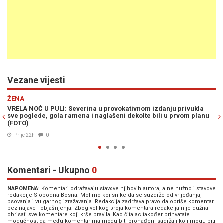
Vezane vijesti
Previous
N
ESTRADA
privukla
SEVERINA USRED KONCERTA GOVORILA O SREBRENICI: Prisut
rvom planu
Bjelovaru njene riječi pozdravili gromoglasnim aplauzom
(VIDEO)
06. Avg. 2026
0
Komentari - Ukupno
0
NAPOMENA
: Komentari odražavaju stavove njihovih autora, a ne nužno i stavove
redakcije Slobodna Bosna. Molimo korisnike da se suzdrže od vrijeđanja,
psovanja i vulgarnog izražavanja. Redakcija zadržava pravo da obriše komentar
bez najave i objašnjenja. Zbog velikog broja komentara redakcija nije dužna
obrisati sve komentare koji krše pravila. Kao čitalac također prihvatate
mogućnost da među komentarima mogu biti pronađeni sadržaji koji mogu biti