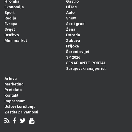
Hronika
Gastro
Ekonomija
HiTec
Sport
Auto
Regija
Show
Evropa
Sex i grad
Svijet
Žena
Društvo
Estrada
Mini market
Zabava
Frljoka
Šareni svijet
SP 2026
SENAD ANTE-PORTAL
Sarajevski snajperisti
Arhiva
Marketing
Pretplata
Kontakt
Impressum
Uslovi korištenja
Zaštita privatnosti