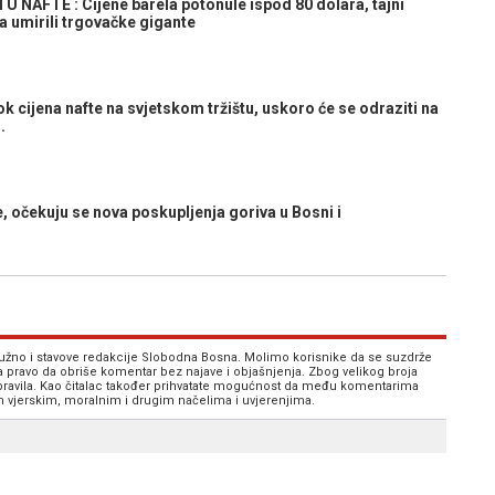
AFTE : Cijene barela potonule ispod 80 dolara, tajni
 umirili trgovačke gigante
cijena nafte na svjetskom tržištu, uskoro će se odraziti na
.
, očekuju se nova poskupljenja goriva u Bosni i
 nužno i stavove redakcije Slobodna Bosna. Molimo korisnike da se suzdrže
va pravo da obriše komentar bez najave i objašnjenja. Zbog velikog broja
 pravila. Kao čitalac također prihvatate mogućnost da među komentarima
im vjerskim, moralnim i drugim načelima i uvjerenjima.