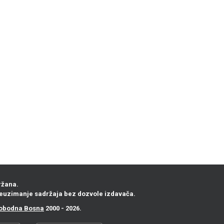
ržana.
euzimanje sadržaja bez dozvole izdavača.
obodna Bosna
2000 - 2026.