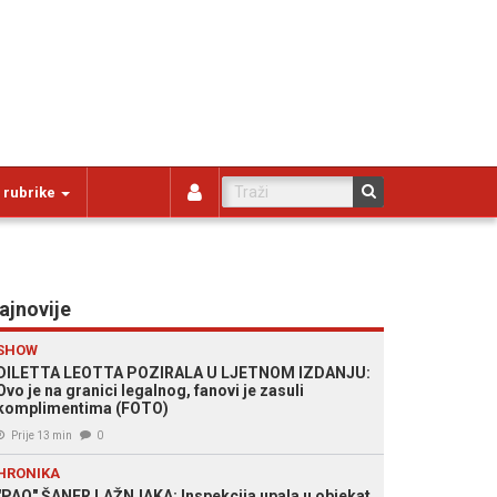
 rubrike
ajnovije
SHOW
DILETTA LEOTTA POZIRALA U LJETNOM IZDANJU:
Ovo je na granici legalnog, fanovi je zasuli
komplimentima (FOTO)
Prije 13 min
0
HRONIKA
"PAO" ŠANER LAŽNJAKA: Inspekcija upala u objekat