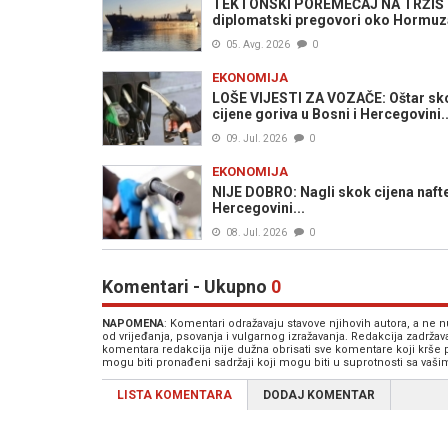
TEKTONSKI POREMEĆAJ NA TRŽIŠTU N
diplomatski pregovori oko Hormuza
05. Avg. 2026
0
EKONOMIJA
LOŠE VIJESTI ZA VOZAČE: Oštar skok 
cijene goriva u Bosni i Hercegovini..
09. Jul. 2026
0
EKONOMIJA
NIJE DOBRO: Nagli skok cijena nafte
Hercegovini...
08. Jul. 2026
0
Komentari - Ukupno
0
NAPOMENA
: Komentari odražavaju stavove njihovih autora, a ne
od vrijeđanja, psovanja i vulgarnog izražavanja. Redakcija zadrža
komentara redakcija nije dužna obrisati sve komentare koji krše
mogu biti pronađeni sadržaji koji mogu biti u suprotnosti sa vaš
LISTA KOMENTARA
DODAJ KOMENTAR