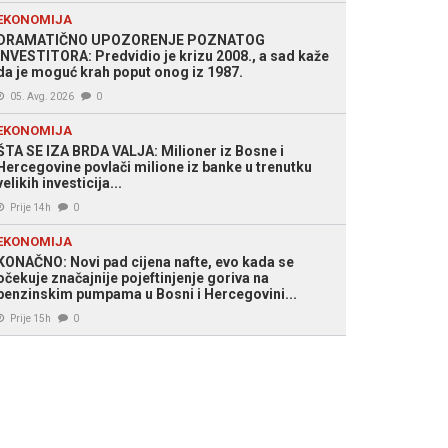
EKONOMIJA
DRAMATIČNO UPOZORENJE POZNATOG
INVESTITORA: Predvidio je krizu 2008., a sad kaže
da je moguć krah poput onog iz 1987.
05. Avg. 2026
0
EKONOMIJA
ŠTA SE IZA BRDA VALJA: Milioner iz Bosne i
Hercegovine povlači milione iz banke u trenutku
velikih investicija...
Prije 14h
0
EKONOMIJA
KONAČNO: Novi pad cijena nafte, evo kada se
očekuje značajnije pojeftinjenje goriva na
benzinskim pumpama u Bosni i Hercegovini...
Prije 15h
0