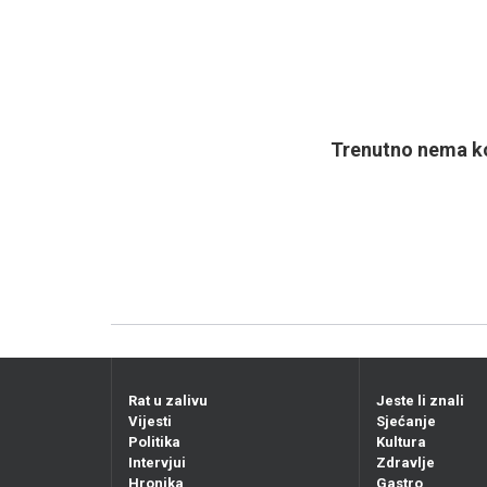
Trenutno nema ko
Rat u zalivu
Jeste li znali
Vijesti
Sjećanje
Politika
Kultura
Intervjui
Zdravlje
Hronika
Gastro