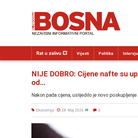
Rat u zalivu 💥
Vijesti
Politika
Intervju
NIJE DOBRO: Cijene nafte su up
od...
Nakon pada cijena, uslijedilo je novo poskupljenje.
Ekonomija
28. Maj 2026
0