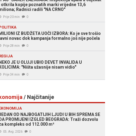
i otkrila kopije poznatih marki vrijedne 13,6
miliona; Radnici radili "NA CRNO"
Prije 20 min
0
POLITIKA
MILIONI IZ BUDŽETA UOČI IZBORA: Ko je sve trošio
javni novac dok kampanja formalno još nije počela
Prije 28 min
0
REGIJA
NEKO JE U OLUJI UBIO DEVET INVALIDA U
KOLICIMA: "Ništa užasnije nisam vidio"
Prije 34 min
0
konomija
/ Najčitanije
EKONOMIJA
JEDAN OD NAJBOGATIJIH LJUDI U BIH SPREMA SE
DA PROMIJENI IZGLED BEOGRADA: Traži dozvolu
za kompleks od 112.000 m²
05. Avg. 2026
0