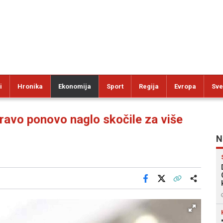
i
Hronika
Ekonomija
Sport
Regija
Evropa
Sve
ravo ponovo naglo skočile za više
N
Facebook
X
Kopiraj link
Više