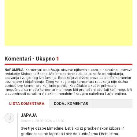
Komentari - Ukupno
1
NAPOMENA
: Komentari odražavaju stavove njihovih autora, a ne nužno i stavove
redakcije Slobodna Bosna. Molimo korisnike da se suzdrže od vrijeđanja,
psovanja i vulgarnog izražavanja. Redakcija zadržava pravo da obriše komentar
bez najave i objašnjenja. Zbog velikog broja komentara redakcija nije dužna
obrisati sve komentare koji krše pravila. Kao čitalac također prihvatate
mogućnost da među komentarima mogu biti pronađeni sadržaji koji mogu biti
u suprotnosti sa vašim vjerskim, moralnim i drugim načelima i uvjerenjima.
LISTA KOMENTARA
DODAJ KOMENTAR
JAPAJA
J
Četvrtak, 28.05.2026 u 16:50
Sve ti je džabe Elmedine. Letiš ko iz praćke nakon izbora. 4
godine si samo laprdao i sve dao ustašama i četnicima.