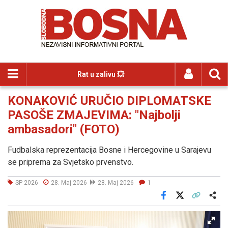
Rat u zalivu 💥
KONAKOVIĆ URUČIO DIPLOMATSKE
PASOŠE ZMAJEVIMA: "Najbolji
ambasadori" (FOTO)
Fudbalska reprezentacija Bosne i Hercegovine u Sarajevu
se priprema za Svjetsko prvenstvo.
SP 2026
28. Maj 2026
28. Maj 2026
1
Facebook
X
Kopiraj link
Više