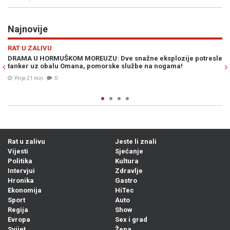
Najnovije
Previous
N
VIJESTI
otresle
BORBA ZA SPAS PREVOZNIKA: BiH predložila Evropskoj komisij
privremeno rješenje za vozače u EU, Forto poručio - "Ne traže
privilegije, traže da rade!"
Prije 28 min
0
Rat u zalivu
Jeste li znali
Vijesti
Sjećanje
Politika
Kultura
Intervjui
Zdravlje
Hronika
Gastro
Ekonomija
HiTec
Sport
Auto
Regija
Show
Evropa
Sex i grad
Svijet
Žena