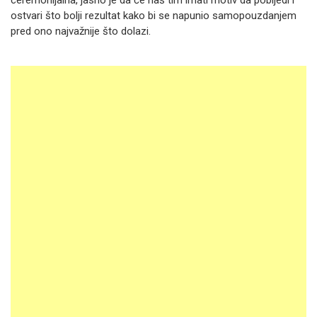
ceremonijalna, jasno je da će naš tim imati motiv da pobijedi i
ostvari što bolji rezultat kako bi se napunio samopouzdanjem
pred ono najvažnije što dolazi.